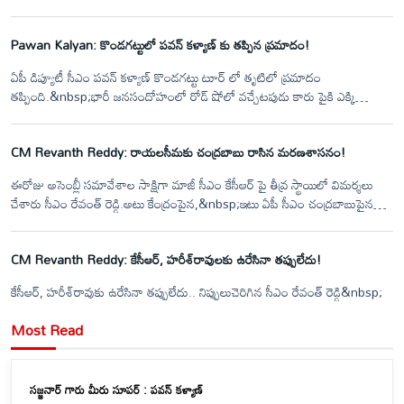
జువ్వల దీన్నే ఫిషింగ్ హార్బర్ను పరిశీలించిన ఆయన.. మత్స్యకారులతో ముఖాముఖి
నిర్వహించారు. తాము అధికారంలోకి వచ్చిన వెంటనే జువ్వల దీన్నే లో ఏర్పాటు
Pawan Kalyan: కొండగట్టులో పవన్ కళ్యాణ్ కు తప్పిన ప్రమాదం!
చేయబోతున్న ప్రైవేట్ డిఫెన్స్ కంపెనీని తరలిస్తామని జువ్వల దీన్నే లో ఆయన
ప్రకటించారు.. తమ సమస్యలు చెప్పుకునేందుకు వచ్చిన మత్స్యకారులతో జగన్ గంట
ఏపీ డిప్యూటీ సీఎం పవన్ కళ్యాణ్ కొండగట్టు టూర్ లో తృటిలో ప్రమాదం
పాటు ముఖాముఖి మాట్లాడారు..
తప్పింది.&nbsp;భారీ జనసందోహంలో రోడ్ షోలో వచ్చేటపుడు కారు పైకి ఎక్కి
అభిమానులు, కార్యకర్తలకి&nbsp;పవన్ కళ్యాణ్ అభివాదం చేస్తుండగా విద్యుత్ సర్వీస్
వైర్లు అడ్డు వచ్చాయి. వెంటనే అప్రమత్తమైన సెక్యూరిటీ సిబ్బంది పవన్ ను తప్పించారు.
CM Revanth Reddy: రాయలసీమకు చంద్రబాబు రాసిన మరణశాసనం!
వెంటనే&nbsp;కారుపైన ఉన్నపవన్ పడుకుని తప్పుకోవడంతో తృటిలో ప్రమాదం
తప్పింది.&nbsp;
ఈరోజు అసెంబ్లీ సమావేశాల సాక్షిగా మాజీ సీఎం కేసీఆర్ పై తీవ్ర స్థాయిలో విమర్శలు
చేశారు సీఎం రేవంత్ రెడ్డి.అటు కేంద్రంపైన,&nbsp;ఇటు ఏపీ సీఎం చంద్రబాబుపైన
ఒత్తిడి తీసుకొచ్చి రాయలసీమ లిఫ్ట్ ఇరిగేషన్ ప్రాజెక్టును ఆపించిన చరిత్ర నాది అయితే
..ఏపీకి నీళ్లు దోచి పెట్టిన చరిత్ర కేసీఆర్ ది అని ధ్వజమెత్తారు.
CM Revanth Reddy: కేసీఆర్, హరీశ్‌రావులకు ఉరేసినా తప్పులేదు!
కేసీఆర్, హరీశ్‌రావుకు ఉరేసినా తప్పులేదు.. నిప్పులుచెరిగిన సీఎం రేవంత్ రెడ్డి&nbsp;
Most Read
సజ్జనార్ గారు మీరు సూపర్ : పవన్ కళ్యాణ్