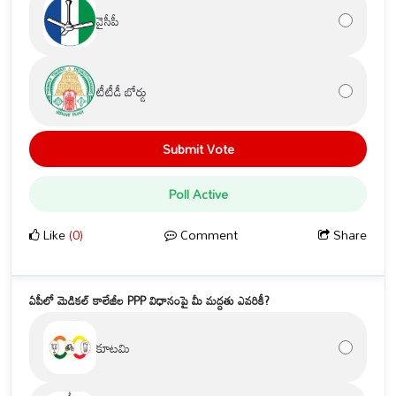
వైసీపీ
టీటీడీ బోర్డు
Submit Vote
Poll Active
Like
(0)
Comment
Share
ఏపీలో మెడికల్ కాలేజీల PPP విధానంపై మీ మద్దతు ఎవరికీ?
కూటమి