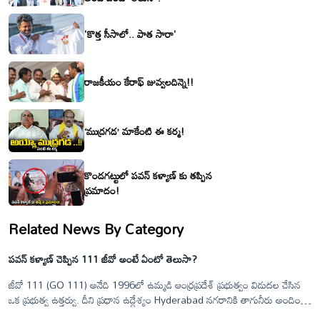
'కొత్త సీసాలో.. పాత సారా'
రాజకీయం కేరాఫ్ జువ్వలదిన్నె!!
‘ముద్రగడ’ మాకేంటి ఈ కర్మ!
కొండగట్టులో పవన్ కళ్యాణ్ కు తప్పిన
ప్రమాదం!
Related News By Category
పవన్ కళ్యాణ్ చెప్పిన 111 జీవో అంటే ఏంటో తెలుసా?
జీవో 111 (GO 111) అనేది 1996లో ఉమ్మడి ఆంధ్రప్రదేశ్ ప్రభుత్వం విడుదల చేసిన
ఒక ప్రభుత్వ ఉత్తర్వు. దీని ప్రధాన ఉద్దేశ్యం Hyderabad నగరానికి తాగునీరు అందించే
ఓస్మాన్ సాగర్ (గండిపేట్) మరియు హిమాయత్ సాగర్ జలాశయాలను