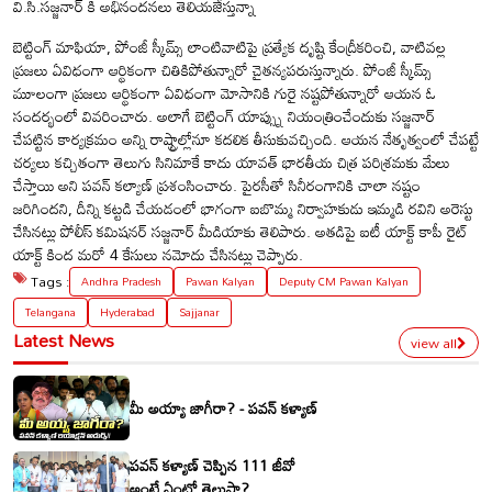
వి.సి.సజ్జనార్ కి అభినందనలు తెలియజేస్తున్నా
బెట్టింగ్ మాఫియా, పోంజీ స్కీమ్స్ లాంటివాటిపై ప్రత్యేక దృష్టి కేంద్రీకరించి, వాటివల్ల
ప్రజలు ఏవిధంగా ఆర్థికంగా చితికిపోతున్నారో చైతన్యపరుస్తున్నారు. పోంజీ స్కీమ్స్
మూలంగా ప్రజలు ఆర్థికంగా ఏవిధంగా మోసానికి గురై నష్టపోతున్నారో ఆయన ఓ
సందర్భంలో వివరించారు. అలాగే బెట్టింగ్ యాప్స్ను నియంత్రించేందుకు సజ్జనార్
చేపట్టిన కార్యక్రమం అన్ని రాష్ట్రాల్లోనూ కదలిక తీసుకువచ్చింది. ఆయన నేతృత్వంలో చేపట్టే
చర్యలు కచ్చితంగా తెలుగు సినిమాకే కాదు యావత్ భారతీయ చిత్ర పరిశ్రమకు మేలు
చేస్తాయి అని పవన్ కల్యాణ్ ప్రశంసించారు. పైరసీతో సినీరంగానికి చాలా నష్టం
జరిగిందని, దీన్ని కట్టడి చేయడంలో భాగంగా ఐబొమ్మ నిర్వాహకుడు ఇమ్మడి రవిని అరెస్టు
చేసినట్లు పోలీస్ కమిషనర్ సజ్జనార్ మీడియాకు తెలిపారు. అతడిపై ఐటీ యాక్ట్ కాపీ రైట్
యాక్ట్ కింద మరో 4 కేసులు నమోదు చేసినట్లు చెప్పారు.
Tags :
Andhra Pradesh
Pawan Kalyan
Deputy CM Pawan Kalyan
Telangana
Hyderabad
Sajjanar
Latest News
view all
మీ అయ్యా జాగీరా? - పవన్ కళ్యాణ్
పవన్ కళ్యాణ్ చెప్పిన 111 జీవో
అంటే ఏంటో తెలుసా?