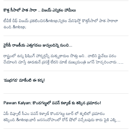
రక్షించడం.&nbsp;
కొత్త సీసాలో పాత సారా .. విజయ్ ఎన్నికల హామీలు
టీవీకే చీఫ్‌ విజయ్‌ ప్రకటించిన&nbsp;న్నికల మేనిఫెస్టో కొత్తసీసాలో పాత సారాలా
ఉంది.&nbsp;
వైసీపీ రాజకీయ ఎత్తుగడలు జువ్వలదిన్నె నుంచి...
రాష్ట్రంలో ఉన్న ఫిషింగ్ హార్బర్లన్నీ మత్స్యకారుల సొత్తు అని.. వాటిని ప్రైవేటు పరం
చేయాలని చూస్తే ఊరుకునే ప్రసక్తే లేదని మాజీ ముఖ్యమంత్రి జగన్ హెచ్చరించారు..
జువ్వల దీన్నే ఫిషింగ్ హార్బర్ను పరిశీలించిన ఆయన.. మత్స్యకారులతో ముఖాముఖి
నిర్వహించారు. తాము అధికారంలోకి వచ్చిన వెంటనే జువ్వల దీన్నే లో ఏర్పాటు
‘ముద్రగడ’ మాకేంటి ఈ కర్మ!
చేయబోతున్న ప్రైవేట్ డిఫెన్స్ కంపెనీని తరలిస్తామని జువ్వల దీన్నే లో ఆయన
ప్రకటించారు.. తమ సమస్యలు చెప్పుకునేందుకు వచ్చిన మత్స్యకారులతో జగన్ గంట
పాటు ముఖాముఖి మాట్లాడారు..
Pawan Kalyan: కొండగట్టులో పవన్ కళ్యాణ్ కు తప్పిన ప్రమాదం!
ఏపీ డిప్యూటీ సీఎం పవన్ కళ్యాణ్ కొండగట్టు టూర్ లో తృటిలో ప్రమాదం
తప్పింది.&nbsp;భారీ జనసందోహంలో రోడ్ షోలో వచ్చేటపుడు కారు పైకి ఎక్కి
అభిమానులు, కార్యకర్తలకి&nbsp;పవన్ కళ్యాణ్ అభివాదం చేస్తుండగా విద్యుత్ సర్వీస్
వైర్లు అడ్డు వచ్చాయి. వెంటనే అప్రమత్తమైన సెక్యూరిటీ సిబ్బంది పవన్ ను తప్పించారు.