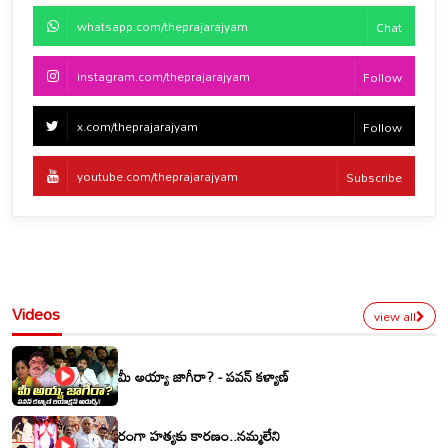
whatsapp.com/theprajarajyam
Chat
instagram.com/theprajarajyam
Follow
x.com/theprajarajyam
Follow
youtube.com/theprajarajyam
Subscribe
Videos
view all
మీ అయ్యా జాగీరా? - పవన్ కళ్యాణ్
రంగా హత్యకు కారణం..నమ్మలేని