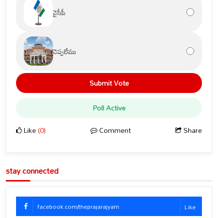
వైసీపీ
చెప్పలేము
Submit Vote
Poll Active
Like
(0)
Comment
Share
stay connected
facebook.com/theprajarajyam
Like