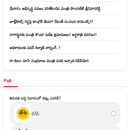
మేడారం అభివృద్ధి పనులు పరిశీలించిన మంత్రి పొంగులేటి శ్రీనివాసరెడ్డి
జూబ్లీహిల్స్‌ గడ్డపై కాంగ్రెస్ జెండా! రేవంత్ సంచలన కామెంట్స్!!
నాగార్జునకు మంత్రి కొండా సురేఖ క్షమాపణలు! అర్ధరాత్రి వివరణ!!
అధికారులకు పవన్ కల్యాణ్ వార్నింగ్..!
నా కులం చూసే చంద్రబాబు మంత్రి పదవి ఇచ్చారు!(వీడియో)
Poll
తిరుపతి లడ్డు వివాదంలో తప్పు ఎవరిదీ?
టీడీపీ