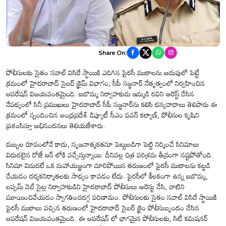
Share On:
పోలీసులకు సైతం సవాల్ విసిరే స్థాయికి ఎదిగిన పైరసీ ముఠాలను అదుపులో పెట్టే
క్రమంలో హైదరాబాద్ సైబర్ క్రైమ్ విభాగం, సీపీ సజ్జనార్ నేతృత్వంలో నిర్వహించిన
ఆపరేషన్ విజయవంతమైంది. ఐబొమ్మ నిర్వాహకుడు ఇమ్మడి రవిని అరెస్ట్ చేసిన
నేపథ్యంలో సినీ ప్రముఖులు హైదరాబాద్ సీపీ సజ్జనార్‌ను కలిసి ధన్యవాదాలు తెలిపారు.ఈ
క్రమంలో స్పందించిన ఆంధ్రప్రదేశ్ డిప్యూటీ సీఎం పవన్ కల్యాణ్, పోలీసుల కృషిని
ప్రశంసిస్తూ అభినందనలు తెలియజేశారు.
డబ్బుల రూపంలోనే కాదు, సృజనాత్మకతనూ పెట్టుబడిగా పెట్టి నిర్మించే సినిమాలు
విడుదలైన రోజే ఆన్ లోకి వచ్చేస్తున్నాయి. దీనివల్ల చిత్ర పరిశ్రమ తీవ్రంగా నష్టపోతోంది.
సినిమా విడుదలే ఒక మహాయజ్ఞంగా మారిపోయిన తరుణంలో పైరసీ ముఠాలను కట్టడి
చేయడం దర్శకనిర్మాతలకు సాధ్యం కావడం లేదు. పైరసీలో కీలకంగా ఉన్న ఐబొమ్మ,
బప్పమ్ వెబ్ సైట్ల నిర్వాహకుడిని హైదరాబాద్ పోలీసులు అరెస్టు చేసి, వాటిని
మూయించివేయడం స్వాగతించదగ్గ పరిణామం. పోలీసులకు సైతం సవాల్ విసిరే స్థాయికి
పైరసీ ముఠాలు వచ్చిన తరుణంలో హైదరాబాద్ సైబర్ క్రైం పోలీసుబృందం చేసిన
ఆపరేషన్ విజయవంతమైంది. ఈ ఆపరేషన్ లో భాగమైన పోలీసులకు, సిటీ కమిషనర్