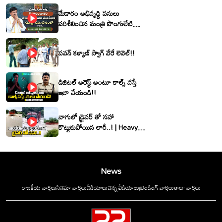
మేడారం అభివృద్ధి పనులు
పరిశీలించిన మంత్రి పొంగులేటి
శ్రీనివాసరెడ్డి
పవన్ కళ్యాణ్ స్వాగ్ వేరే లెవెల్!!
డిజిటల్ అరెస్ట్ అంటూ కాల్స్ వస్తే
ఇలా చేయండి!!
వాగులో డ్రైవర్ తో సహా
కొట్టుకుపోయిన లారీ..! | Heavy
Flood Water Inflow In
khammam | Montha
Toofan
News
రాజకీయ వార్తలు
సినిమా వార్తలు
వీడియోలు
చిన్న వీడియోలు
ట్రెండింగ్ వార్తలు
తాజా వార్తలు