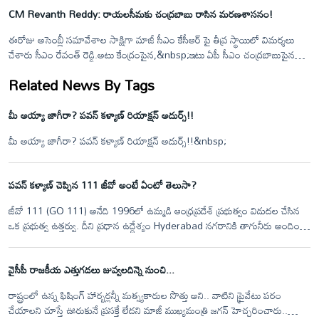
CM Revanth Reddy: రాయలసీమకు చంద్రబాబు రాసిన మరణశాసనం!
వెంటనే&nbsp;కారుపైన ఉన్నపవన్ పడుకుని తప్పుకోవడంతో తృటిలో ప్రమాదం
తప్పింది.&nbsp;
ఈరోజు అసెంబ్లీ సమావేశాల సాక్షిగా మాజీ సీఎం కేసీఆర్ పై తీవ్ర స్థాయిలో విమర్శలు
చేశారు సీఎం రేవంత్ రెడ్డి.అటు కేంద్రంపైన,&nbsp;ఇటు ఏపీ సీఎం చంద్రబాబుపైన
ఒత్తిడి తీసుకొచ్చి రాయలసీమ లిఫ్ట్ ఇరిగేషన్ ప్రాజెక్టును ఆపించిన చరిత్ర నాది అయితే
Related News By Tags
..ఏపీకి నీళ్లు దోచి పెట్టిన చరిత్ర కేసీఆర్ ది అని ధ్వజమెత్తారు.
మీ అయ్యా జాగీరా? పవన్ కళ్యాణ్ రియాక్షన్ అదుర్స్!!
మీ అయ్యా జాగీరా? పవన్ కళ్యాణ్ రియాక్షన్ అదుర్స్!!&nbsp;
పవన్ కళ్యాణ్ చెప్పిన 111 జీవో అంటే ఏంటో తెలుసా?
జీవో 111 (GO 111) అనేది 1996లో ఉమ్మడి ఆంధ్రప్రదేశ్ ప్రభుత్వం విడుదల చేసిన
ఒక ప్రభుత్వ ఉత్తర్వు. దీని ప్రధాన ఉద్దేశ్యం Hyderabad నగరానికి తాగునీరు అందించే
ఓస్మాన్ సాగర్ (గండిపేట్) మరియు హిమాయత్ సాగర్ జలాశయాలను
రక్షించడం.&nbsp;
వైసీపీ రాజకీయ ఎత్తుగడలు జువ్వలదిన్నె నుంచి...
రాష్ట్రంలో ఉన్న ఫిషింగ్ హార్బర్లన్నీ మత్స్యకారుల సొత్తు అని.. వాటిని ప్రైవేటు పరం
చేయాలని చూస్తే ఊరుకునే ప్రసక్తే లేదని మాజీ ముఖ్యమంత్రి జగన్ హెచ్చరించారు..