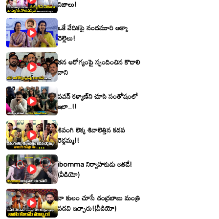
నిజాలు!
ఒకే వేదికపై నందమూరి అక్కా
చెల్లెలు!
తన ఆరోగ్యంపై స్పందించిన కొడాలి
నాని
పవన్ కళ్యాణ్‌ని చూసి సంతోషంలో
ఇలా..!!
శివంగి లెక్క శివాలెత్తిన కడప
రెడ్డమ్మ!!
ibomma నిర్వాహకుడు ఇతడే!
(వీడియో)
నా కులం చూసే చంద్రబాబు మంత్రి
పదవి ఇచ్చారు!(వీడియో)