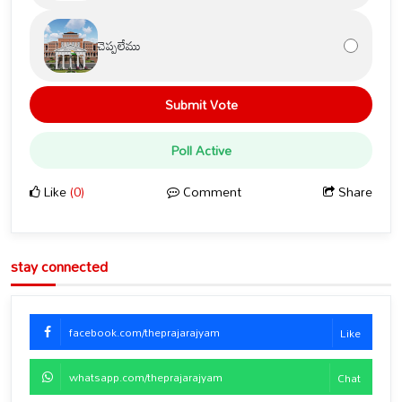
చెప్పలేము
Submit Vote
Poll Active
Like
(0)
Comment
Share
stay connected
facebook.com/theprajarajyam
Like
whatsapp.com/theprajarajyam
Chat