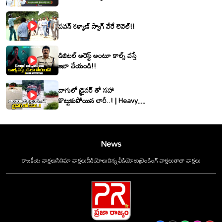
శ్రీనివాసరెడ్డి
పవన్ కళ్యాణ్ స్వాగ్ వేరే లెవెల్!!
డిజిటల్ అరెస్ట్ అంటూ కాల్స్ వస్తే
ఇలా చేయండి!!
వాగులో డ్రైవర్ తో సహా
కొట్టుకుపోయిన లారీ..! | Heavy
Flood Water Inflow In
khammam | Montha
Toofan
News
రాజకీయ వార్తలు
సినిమా వార్తలు
వీడియోలు
చిన్న వీడియోలు
ట్రెండింగ్ వార్తలు
తాజా వార్తలు