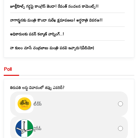
జూబ్లీహిల్స్‌ గడ్డపై కాంగ్రెస్ జెండా! రేవంత్ సంచలన కామెంట్స్!!
నాగార్జునకు మంత్రి కొండా సురేఖ క్షమాపణలు! అర్ధరాత్రి వివరణ!!
అధికారులకు పవన్ కల్యాణ్ వార్నింగ్..!
నా కులం చూసే చంద్రబాబు మంత్రి పదవి ఇచ్చారు!(వీడియో)
Poll
తిరుపతి లడ్డు వివాదంలో తప్పు ఎవరిదీ?
టీడీపీ
వైసీపీ