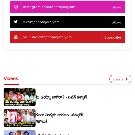
instagram.com/theprajarajyam
Follow
x.com/theprajarajyam
Follow
youtube.com/theprajarajyam
Subscribe
Videos
view all
మీ అయ్యా జాగీరా? - పవన్ కళ్యాణ్
రంగా హత్యకు కారణం..నమ్మలేని
నిజాలు!