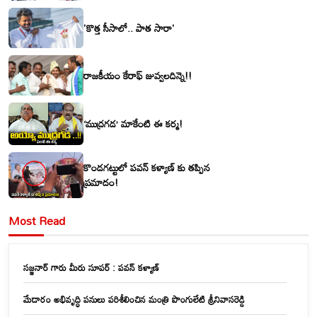
'కొత్త సీసాలో.. పాత సారా'
రాజకీయం కేరాఫ్ జువ్వలదిన్నె!!
‘ముద్రగడ’ మాకేంటి ఈ కర్మ!
కొండగట్టులో పవన్ కళ్యాణ్ కు తప్పిన
ప్రమాదం!
Most Read
సజ్జనార్ గారు మీరు సూపర్ : పవన్ కళ్యాణ్
మేడారం అభివృద్ధి పనులు పరిశీలించిన మంత్రి పొంగులేటి శ్రీనివాసరెడ్డి