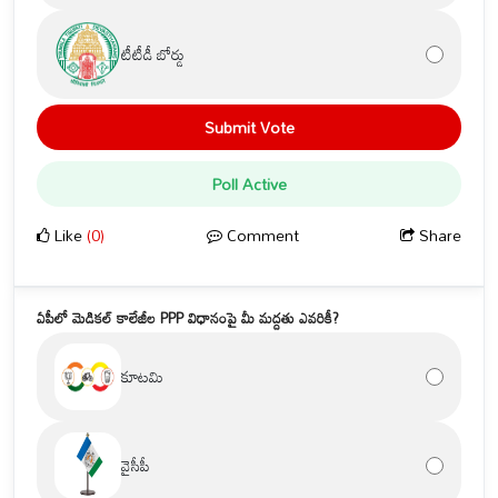
టీటీడీ బోర్డు
Submit Vote
Poll Active
Like
(0)
Comment
Share
ఏపీలో మెడికల్ కాలేజీల PPP విధానంపై మీ మద్దతు ఎవరికీ?
కూటమి
వైసీపీ