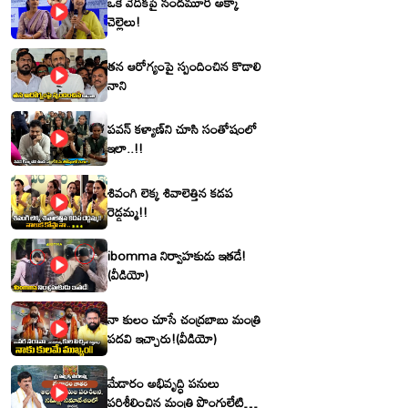
ఒకే వేదికపై నందమూరి అక్కా
చెల్లెలు!
తన ఆరోగ్యంపై స్పందించిన కొడాలి
నాని
పవన్ కళ్యాణ్‌ని చూసి సంతోషంలో
ఇలా..!!
శివంగి లెక్క శివాలెత్తిన కడప
రెడ్డమ్మ!!
ibomma నిర్వాహకుడు ఇతడే!
(వీడియో)
నా కులం చూసే చంద్రబాబు మంత్రి
పదవి ఇచ్చారు!(వీడియో)
మేడారం అభివృద్ధి పనులు
పరిశీలించిన మంత్రి పొంగులేటి