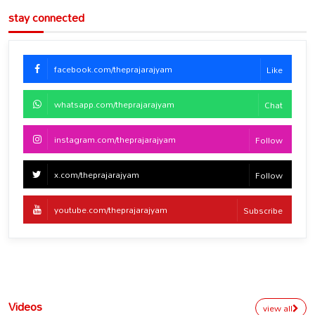
stay connected
facebook.com/theprajarajyam
Like
whatsapp.com/theprajarajyam
Chat
instagram.com/theprajarajyam
Follow
x.com/theprajarajyam
Follow
youtube.com/theprajarajyam
Subscribe
Videos
view all