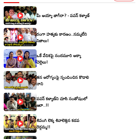
మీ అయ్యా జాగీరా? - పవన్ కళ్యాణ్
రంగా హత్యకు కారణం..నమ్మలేని
నిజాలు!
ఒకే వేదికపై నందమూరి అక్కా
చెల్లెలు!
తన ఆరోగ్యంపై స్పందించిన కొడాలి
నాని
పవన్ కళ్యాణ్‌ని చూసి సంతోషంలో
ఇలా..!!
శివంగి లెక్క శివాలెత్తిన కడప
రెడ్డమ్మ!!