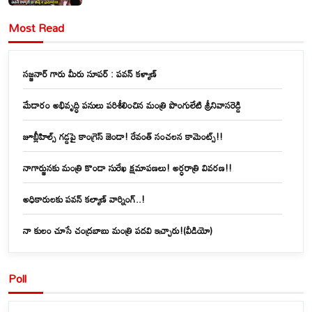
Most Read
సజ్జనార్ గారు మీరు సూపర్ : పవన్ కళ్యాణ్
మేడారం అభివృద్ధి పనులు పరిశీలించిన మంత్రి పొంగులేటి శ్రీనివాసరెడ్డి
జూబ్లీహిల్స్‌ గడ్డపై కాంగ్రెస్ జెండా! రేవంత్ సంచలన కామెంట్స్!!
నాగార్జునకు మంత్రి కొండా సురేఖ క్షమాపణలు! అర్ధరాత్రి వివరణ!!
అధికారులకు పవన్ కల్యాణ్ వార్నింగ్..!
నా కులం చూసే చంద్రబాబు మంత్రి పదవి ఇచ్చారు!(వీడియో)
Poll