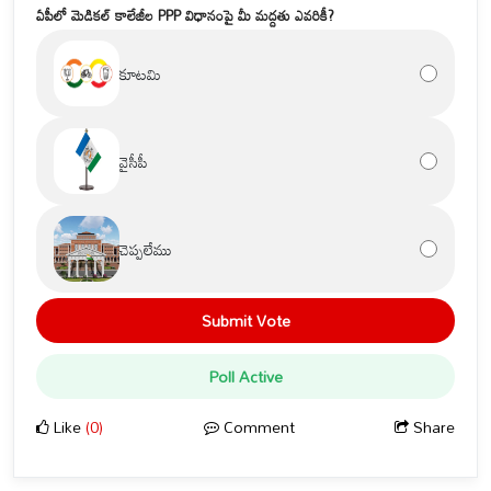
ఏపీలో మెడికల్ కాలేజీల PPP విధానంపై మీ మద్దతు ఎవరికీ?
కూటమి
వైసీపీ
చెప్పలేము
Submit Vote
Poll Active
Like
(0)
Comment
Share