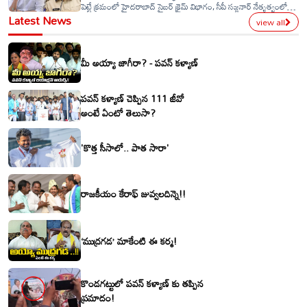
పెట్టే క్రమంలో హైదరాబాద్ సైబర్ క్రైమ్ విభాగం, సీపీ సజ్జనార్ నేతృత్వంలో
Latest News
నిర్వహించిన ఆపరేషన్ విజయవంతమైంది. ఐబొమ్మ నిర్వాహకుడు ఇమ్మడి
view all
రవిని అరెస్ట్ చేసిన నేపథ్యంలో సినీ ప్రముఖులు హైదరాబాద్ సీపీ సజ్జనార్‌ను
కలిసి ధన్యవాదాలు తెలిపారు.ఈ క్రమంలో స్పందించిన ఆంధ్రప్రదేశ్ డిప్యూటీ
సీఎం పవన్ కల్యాణ్, పోలీసుల కృషిని ప్రశంసిస్తూ అభినందనలు తెలియజేశారు.
మీ అయ్యా జాగీరా? - పవన్ కళ్యాణ్
పవన్ కళ్యాణ్ చెప్పిన 111 జీవో
అంటే ఏంటో తెలుసా?
'కొత్త సీసాలో.. పాత సారా'
రాజకీయం కేరాఫ్ జువ్వలదిన్నె!!
‘ముద్రగడ’ మాకేంటి ఈ కర్మ!
కొండగట్టులో పవన్ కళ్యాణ్ కు తప్పిన
ప్రమాదం!