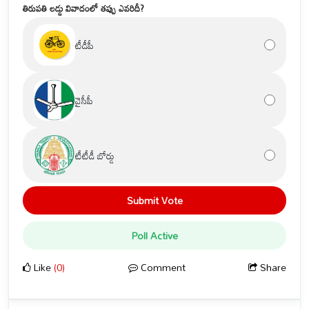
తిరుపతి లడ్డు వివాదంలో తప్పు ఎవరిదీ?
టీడీపీ
వైసీపీ
టీటీడీ బోర్డు
Submit Vote
Poll Active
Like
(0)
Comment
Share