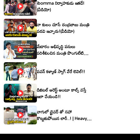
ibomma నిర్వాహకుడు ఇతడే!
(వీడియో)
నా కులం చూసే చంద్రబాబు మంత్రి
పదవి ఇచ్చారు!(వీడియో)
మేడారం అభివృద్ధి పనులు
పరిశీలించిన మంత్రి పొంగులేటి
శ్రీనివాసరెడ్డి
పవన్ కళ్యాణ్ స్వాగ్ వేరే లెవెల్!!
డిజిటల్ అరెస్ట్ అంటూ కాల్స్ వస్తే
ఇలా చేయండి!!
వాగులో డ్రైవర్ తో సహా
కొట్టుకుపోయిన లారీ..! | Heavy
Flood Water Inflow In
khammam | Montha
Toofan