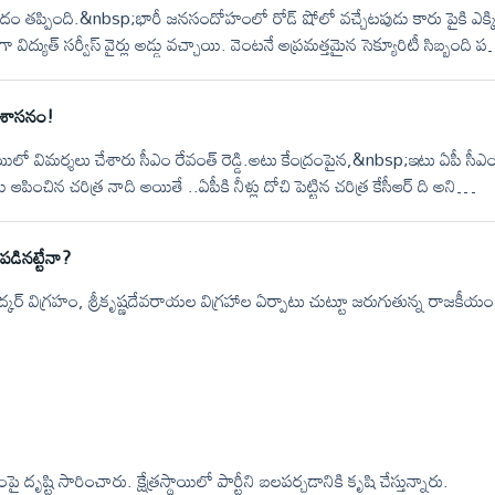
రమాదం తప్పింది.&nbsp;భారీ జనసందోహంలో రోడ్ షోలో వచ్చేటపుడు కారు పైకి ఎక్క
ద్యుత్ సర్వీస్ వైర్లు అడ్డు వచ్చాయి. వెంటనే అప్రమత్తమైన సెక్యూరిటీ సిబ్బంది ప
పుకోవడంతో తృటిలో ప్రమాదం తప్పింది.&nbsp;
ణశాసనం!
్థాయిలో విమర్శలు చేశారు సీఎం రేవంత్ రెడ్డి.అటు కేంద్రంపైన,&nbsp;ఇటు ఏపీ సీఎ
ు ఆపించిన చరిత్ర నాది అయితే ..ఏపీకి నీళ్లు దోచి పెట్టిన చరిత్ర కేసీఆర్ ది అని
రపడినట్టేనా?
్కర్ విగ్రహం, శ్రీకృష్ణదేవరాయల విగ్రహాల ఏర్పాటు చుట్టూ జరుగుతున్న రాజకీయం
 దృష్టి సారించారు. క్షేత్రస్థాయిలో పార్టీని బలపర్చడానికి కృషి చేస్తున్నారు.