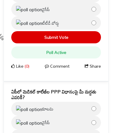
వైసీపీ
టీటీడీ బోర్డు
్య
Submit Vote
Poll Active
Like
(0)
Comment
Share
ఏపీలో మెడికల్ కాలేజీల PPP విధానంపై మీ మద్దతు
ఎవరికీ?
కూటమి
వైసీపీ