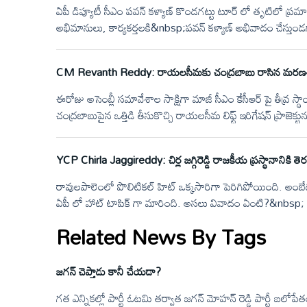
ఏపీ డిప్యూటీ సీఎం పవన్ కళ్యాణ్ కొండగట్టు టూర్ లో తృటిలో ప్
అభిమానులు, కార్యకర్తలకి&nbsp;పవన్ కళ్యాణ్ అభివాదం చేస్తుండగా వి
ను తప్పించారు. వెంటనే&nbsp;కారుపైన ఉన్నపవన్ పడుకుని తప్
CM Revanth Reddy: రాయలసీమకు చంద్రబాబు రాసిన మర
ఈరోజు అసెంబ్లీ సమావేశాల సాక్షిగా మాజీ సీఎం కేసీఆర్ పై తీవ్ర స
చంద్రబాబుపైన ఒత్తిడి తీసుకొచ్చి రాయలసీమ లిఫ్ట్ ఇరిగేషన్ ప్రాజెక్టున
ధ్వజమెత్తారు.
YCP Chirla Jaggireddy: చిర్ల జగ్గిరెడ్డి రాజకీయ ప్రస్థానానికి తె
రావులపాలెంలో పొలిటికల్ హిట్ ఒక్కసారిగా పెరిగిపోయింది. అంబేద
ఏపీ లో హాట్ టాపిక్ గా మారింది. అసలు వివాదం ఏంటి?&nbsp;
Related News By Tags
జగన్ చెప్తాడు కానీ చేయడా?
గత ఎన్నికల్లో పార్టీ ఓటమి తర్వాత జగన్ మోహన్ రెడ్డి పార్టీ బలోపేతంపై