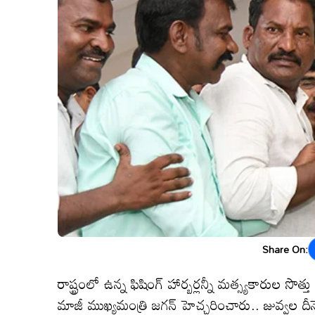
Share On:
రాష్ట్రంలో ఉన్న ఫిషింగ్ హార్బర్లన్నీ మత్స్యకారుల సొత్
మాజీ ముఖ్యమంత్రి జగన్ హెచ్చరించారు.. జువ్వల దీన