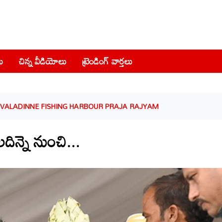
ు
చిన్న వీడియోలు
ట్రెండింగ్ వార్తలు
UVVALADINNE FISHING HARBOUR PRAJA RAJYAM
ిన్నె నుంచి...