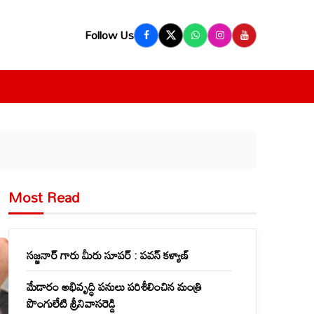
Follow Us
Most Read
సజ్జనార్ గారు మీరు సూపర్ : పవన్ కళ్యాణ్
మేడారం అభివృద్ధి పనులు పరిశీలించిన మంత్రి
పొంగులేటి శ్రీనివాసరెడ్డి