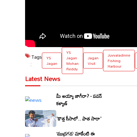
YS
Juvvaladinne
Tags
YS
Jagan
Jagan
Fishing
:
Jagan
Mohan
Visit
Harbour
Reddy
Latest News
మీ అయ్యా జాగీరా? - పవన్
కళ్యాణ్
'కొత్త సీసాలో.. పాత సారా'
‘ముద్రగడ’ మాకేంటి ఈ