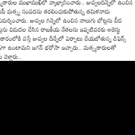
ారుల ముఖాముఖిలో వ్యాఖ్యానించారు.. జువ్వలదిన్నెలో ఉంచిన
పీ మత్స్య సంపదను తరలించుకుపోతున్న తమిళనాడు
ర్శించారు. జువ్వల గిన్నెలో ఉంచిన నాలుగు బోట్లను బీద
ోట్లను విడుదల చేసిన రాజకీయ నేతలను ఇప్పటివరకు అరెస్టు
ోకి వస్తే జువ్వల దీన్నేలో ఏర్పాటు చేయబోతున్న డిఫెన్స్
ండగా ఉంటామని జగన్ భరోసా ఇచ్చారు.. మత్స్యకారులతో
ెళ్లారు..