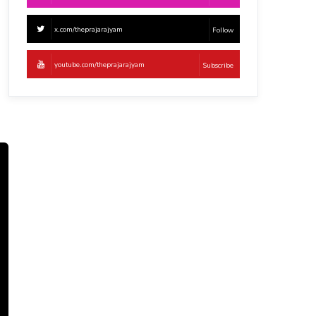
x.com/theprajarajyam
Follow
youtube.com/theprajarajyam
Subscribe