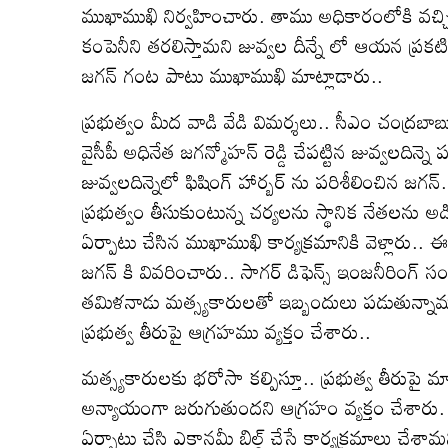
ముఖాముఖి నిర్వహించారు. తాము అధికారంలోకి వచ్చిన వ
కంపెనీని తరలిస్తామని జువ్వల దీన్నే లో ఆయన ప్రక
జగన్ గంట పాటు ముఖాముఖి మాట్లాడారు..
ప్రభుత్వం మీద వాడి వేడి విమర్శలు.. సీఎం చంద్రబ
వైసీపీ అధినేత జగన్మోహన్ రెడ్డి చేపట్టిన జువ్వలదిన
జువ్వలదిన్నెలో ఫిషింగ్ హార్బర్ ను పరిశీలించిన జగన్.
ప్రభుత్వం తీసుకుంటున్న చర్యలను స్థానిక నేతలను అ
ఏర్పాటు చేసిన ముఖాముఖి కార్యక్రమానికి వెళ్లారు
జగన్ కి వివరించారు.. సాగర్ డిఫెన్స్ ఇంజనీరింగ్ స
తమిళనాడు మత్స్యకారులతో ఇబ్బందులు పడుతున్నామని 
ప్రభుత్వ తీరుపై ఆగ్రహము వ్యక్తం చేశారు..
మత్స్యకారులకు భరోసా కల్పిస్తూ.. ప్రభుత్వ తీరుపై మ
అన్యాయంగా జరుగుతుందని ఆగ్రహం వ్యక్తం చేశారు. త
ఏర్పాటు చేసి ఎకానమీ బిల్డ్ చేసే కార్యక్రమాలు చేశ