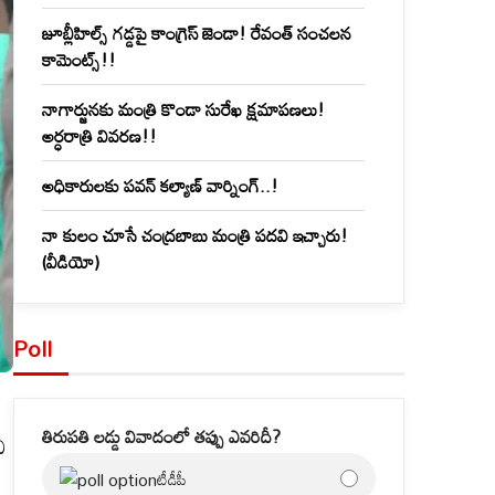
జూబ్లీహిల్స్‌ గడ్డపై కాంగ్రెస్ జెండా! రేవంత్ సంచలన
కామెంట్స్!!
నాగార్జునకు మంత్రి కొండా సురేఖ క్షమాపణలు!
అర్ధరాత్రి వివరణ!!
అధికారులకు పవన్ కల్యాణ్ వార్నింగ్..!
నా కులం చూసే చంద్రబాబు మంత్రి పదవి ఇచ్చారు!
(వీడియో)
Poll
తిరుపతి లడ్డు వివాదంలో తప్పు ఎవరిదీ?
ి
టీడీపీ