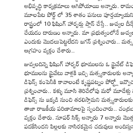
అభివృద్ధి కార్యక్రమాలు ఆగిపోయాయి అన్నారు. రామ
మూలపేట పోర్ట్ లో 35 శాతం పనులు పూర్తయ్యాయని గ
రాష్ట్రంలో 10 ఫిషింగ్ హార్బర్లు ప్లాన్ చేస్తే.. జువ్వల 
చేయడం దారుణం అన్నారు. మా ప్రభుత్వంలోనే జువ్వలదిన
ఎందుకు మొదలుపెట్టలేదని జగన్ ప్రశ్నించారు.. మత్స్
ఆగ్రహం వ్యక్తం చేశారు..
జువ్వలదిన్నె ఫిషింగ్ హార్బర్ భూములను ఓ ప్రైవేట్ డిఫ
భూములను ప్రైవేటు వాళ్లకి ఇచ్చి మత్స్యకారులకు
డిఫెన్స్ కంపెనీకి కావాలంటే కృష్ణపట్నం పోర్ట్లో ఇవ
ప్రశ్నించారు.. కళ్ళు మూసి తెరిచేలోపు మరో మూడేళ్ల
డిఫెన్స్ ను ఇక్కడి నుంచి తరలిస్తామని మత్స్యకారు
తాజా రాజకీయ పరిణామాలపై స్పందించారు.. చంద్రబాబ
వ్యక్తం చేశారు. సూపర్ సిక్స్ అన్నారు 7 అన్నారు మొ
పడకేసిందని పిల్లలకు నాసిరకమైన చదువులు అందిస్తున్నార