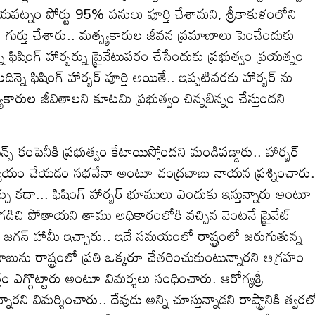
యపట్నం పోర్టు 95% పనులు పూర్తి చేశామని, శ్రీకాకుళంలోని
ుర్తు చేశారు.. మత్స్యకారుల జీవన ప్రమాణాలు పెంచేందుకు
దీన్నే ఫిషింగ్ హార్బర్ను ప్రైవేటుపరం చేసేందుకు ప్రభుత్వం ప్రయత్నం
్నె ఫిషింగ్ హార్బర్ పూర్తి అయితే.. ఇప్పటివరకు హార్బర్ ను
యకారుల జీవితాలని కూటమి ప్రభుత్వం చిన్నబిన్నం చేస్తుందని
ెన్స్ కంపెనీకి ప్రభుత్వం కేటాయిస్తోందని మండిపడ్డారు.. హార్బర్
 అన్యాయం చేయడం సభవేనా అంటూ చంద్రబాబు నాయన ప్రశ్నించారు.
్వొచ్చు కదా... ఫిషింగ్ హార్బర్ భూములు ఎందుకు ఇస్తున్నారు అంటూ
ు గడిచి పోతాయని తాము అధికారంలోకి వచ్చిన వెంటనే ప్రైవేట్
లకు జగన్ హామీ ఇచ్చారు.. ఇదే సమయంలో రాష్ట్రంలో జరుగుతున్న
ును రాష్ట్రంలో ప్రతి ఒక్కరూ చేతరించుకుంటున్నారని ఆగ్రహం
త్తం ఎగ్గొట్టారు అంటూ విమర్శలు సంధించారు. ఆరోగ్యశ్రీ
ని విమర్శించారు.. దేవుడు అన్ని చూస్తున్నాడని రాష్ట్రానికి త్వరల