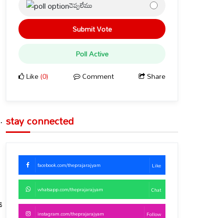
చెప్పలేము
Submit Vote
Poll Active
Like
(0)
Comment
Share
.
stay connected
facebook.com/theprajarajyam
Like
whatsapp.com/theprajarajyam
Chat
ో
instagram.com/theprajarajyam
Follow