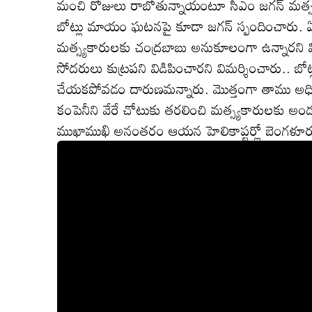
మంచి రోజులు రాబోతున్నాయంటూ సీఎం జగన్ మత్స్యక
బోట్లు మాయం ఘటనపై కూడా జగన్ స్పందించారు. ఏ
మత్స్యకారులకు చంద్రబాబు అనుకూలంగా ఉన్నారని విమ
సోదరులు కుట్రపని విడిపించారని విమర్శించారు.. బ
చేయకపోవడం దారుణమన్నారు. మొత్తంగా తాము అధికారంల
కంపెనీని వేరే చోటుకు తరలించి మత్స్యకారులకు అ
ముఖాముఖి అనంతరం ఆయన హెలికాప్టర్లో బెంగళూరు వ