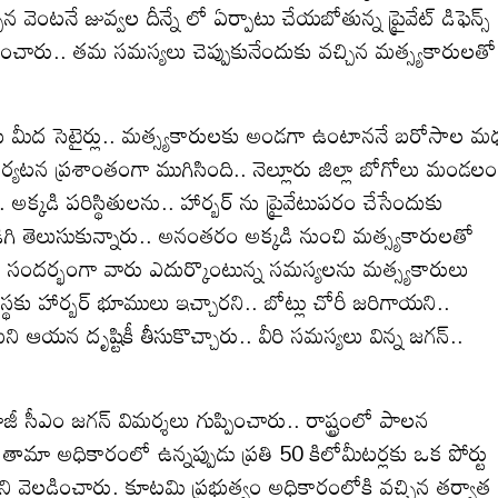
ెంటనే జువ్వల దీన్నే లో ఏర్పాటు చేయబోతున్న ప్రైవేట్ డిఫెన్స్
టించారు.. తమ సమస్యలు చెప్పుకునేందుకు వచ్చిన మత్స్యకారులతో
ాబు మీద సెటైర్లు.. మత్స్యకారులకు అండగా ఉంటాననే బరోసాల మధ
్నె పర్యటన ప్రశాంతంగా ముగిసింది.. నెల్లూరు జిల్లా బోగోలు మండలం
. అక్కడి పరిస్థితులను.. హార్బర్ ను ప్రైవేటుపరం చేసేందుకు
డిగి తెలుసుకున్నారు.. అనంతరం అక్కడి నుంచి మత్స్యకారులతో
.. ఈ సందర్భంగా వారు ఎదుర్కొంటున్న సమస్యలను మత్స్యకారులు
ంస్థకు హార్బర్ భూములు ఇచ్చారని.. బోట్లు చోరీ జరిగాయని..
ఆయన దృష్టికీ తీసుకొచ్చారు.. వీరి సమస్యలు విన్న జగన్..
ాజీ సీఎం జగన్ విమర్శలు గుప్పించారు.. రాష్ట్రంలో పాలన
ామా అధికారంలో ఉన్నప్పుడు ప్రతి 50 కిలోమీటర్లకు ఒక పోర్టు
ామని వెల్లడించారు. కూటమి ప్రభుత్వం అధికారంలోకి వచ్చిన తర్వాత