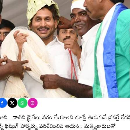
తు అని.. వాటిని ప్రైవేటు పరం చేయాలని చూస్తే ఊరుకునే ప్రసక్తే లేదన
్నే ఫిషింగ్ హార్బర్ను పరిశీలించిన ఆయన.. మత్స్యకారులతో