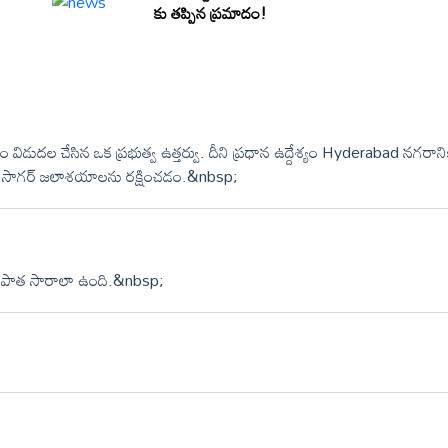
కు తప్పిన ప్రమాదం!
 విడుదల చేసిన ఒక ప్రభుత్వ ఉత్తర్వు. దీని ప్రధాన ఉద్దేశ్యం Hyderabad నగరాని
త్ సాగర్ జలాశయాలను రక్షించడం.&nbsp;
ీసాలో పాత సారాలా ఉంది.&nbsp;
!