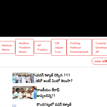
Andhra
CM
Fishing
Coastal
Nellore
AP
Pradesh
Jagan
Harbour
Develo
News
Politics
News
Tour
Development
AP
view all
పవన్ కళ్యాణ్ చెప్పిన 111
జీవో అంటే ఏంటో తెలుసా?
రాజకీయం కేరాఫ్
జువ్వలదిన్నె!!
కొండగట్టులో పవన్ కళ్యాణ్