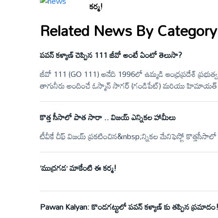
కర్మ!
Related News By Category
పవన్ కళ్యాణ్ చెప్పిన 111 జీవో అంటే ఏంటో తెలుసా?
జీవో 111 (GO 111) అనేది 1996లో ఉమ్మడి ఆంధ్రప్రదేశ్ ప్రభుత్వం
తాగునీరు అందించే ఓస్మాన్ సాగర్ (గండిపేట్) మరియు హిమాయ
కొత్త సీసాలో పాత సారా .. విజయ్ ఎన్నికల హామీలు
టీవీకే చీఫ్‌ విజయ్‌ ప్రకటించిన&nbsp;న్నికల మేనిఫెస్టో కొత్తస
‘ముద్రగడ’ మాకేంటి ఈ కర్మ!
Pawan Kalyan: కొండగట్టులో పవన్ కళ్యాణ్ కు తప్పిన ప్రమాదం