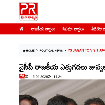
రాజకీయ వార్తలు
సినిమా వార్తలు
వీడియోల
YS JAGAN TO VISIT J
HOME
POLITICAL NEWS
వైసీపీ రాజకీయ ఎత్తుగడలు జువ్వలద
15-04-2026
14:24