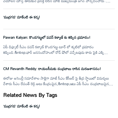
చేయాలని చూస్తే ఊరుకునే ప్రసక్తే లేదని మాజీ ముఖ్యమంత్రి జగన్ హెచ్చరించారు..
జువ్వల దీన్నే ఫిషింగ్ హార్బర్ను పరిశీలించిన ఆయన.. మత్స్యకారులతో ముఖాముఖి
నిర్వహించారు. తాము అధికారంలోకి వచ్చిన వెంటనే జువ్వల దీన్నే లో ఏర్పాటు
‘ముద్రగడ’ మాకేంటి ఈ కర్మ!
చేయబోతున్న ప్రైవేట్ డిఫెన్స్ కంపెనీని తరలిస్తామని జువ్వల దీన్నే లో ఆయన
ప్రకటించారు.. తమ సమస్యలు చెప్పుకునేందుకు వచ్చిన మత్స్యకారులతో జగన్ గంట
పాటు ముఖాముఖి మాట్లాడారు..
Pawan Kalyan: కొండగట్టులో పవన్ కళ్యాణ్ కు తప్పిన ప్రమాదం!
ఏపీ డిప్యూటీ సీఎం పవన్ కళ్యాణ్ కొండగట్టు టూర్ లో తృటిలో ప్రమాదం
తప్పింది.&nbsp;భారీ జనసందోహంలో రోడ్ షోలో వచ్చేటపుడు కారు పైకి ఎక్కి
అభిమానులు, కార్యకర్తలకి&nbsp;పవన్ కళ్యాణ్ అభివాదం చేస్తుండగా విద్యుత్ సర్వీస్
వైర్లు అడ్డు వచ్చాయి. వెంటనే అప్రమత్తమైన సెక్యూరిటీ సిబ్బంది పవన్ ను తప్పించారు.
CM Revanth Reddy: రాయలసీమకు చంద్రబాబు రాసిన మరణశాసనం!
వెంటనే&nbsp;కారుపైన ఉన్నపవన్ పడుకుని తప్పుకోవడంతో తృటిలో ప్రమాదం
తప్పింది.&nbsp;
ఈరోజు అసెంబ్లీ సమావేశాల సాక్షిగా మాజీ సీఎం కేసీఆర్ పై తీవ్ర స్థాయిలో విమర్శలు
చేశారు సీఎం రేవంత్ రెడ్డి.అటు కేంద్రంపైన,&nbsp;ఇటు ఏపీ సీఎం చంద్రబాబుపైన
ఒత్తిడి తీసుకొచ్చి రాయలసీమ లిఫ్ట్ ఇరిగేషన్ ప్రాజెక్టును ఆపించిన చరిత్ర నాది అయితే
Related News By Tags
..ఏపీకి నీళ్లు దోచి పెట్టిన చరిత్ర కేసీఆర్ ది అని ధ్వజమెత్తారు.
‘ముద్రగడ’ మాకేంటి ఈ కర్మ!