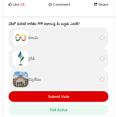
Like
(0)
Comment
Share
ఏపీలో మెడికల్ కాలేజీల PPP విధానంపై మీ మద్దతు ఎవరికీ?
కూటమి
వైసీపీ
చెప్పలేము
Submit Vote
Poll Active