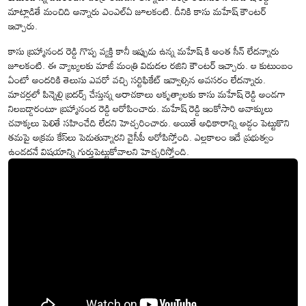
మాట్లాడితే మంచిది అన్నారు ఎంఎల్ఏ జూలకంటి. దీనికి కాసు మహేష్ కౌంటర్
ఇచ్చారు.
కాసు బ్రహ్మానంద రెడ్డి గొప్ప వ్యక్తి కానీ ఇప్పుడు ఉన్న మహేష్ కి అంత సీన్ లేదన్నారు
జూలకంటి. ఈ వ్యాఖ్యలకు మాజీ మంత్రి విడుదల రజిని కౌంటర్ ఇచ్చారు. ఆ కుటుంబం
ఏంటో అందరికి తెలుసు ఎవరో వచ్చి సర్టిఫికేట్ ఇవ్వాల్సిన అవసరం లేదన్నారు.
మాచర్లలో పిన్నెల్లి బ్రదర్స్ చేస్తున్న అరాచకాలు ఆకృత్యాలకు కాసు మహేష్ రెడ్డి అండగా
నిలబడ్డారంటూ బ్రహ్మానంద రెడ్డి ఆరోపించారు. మహేష్ రెడ్డి ఇంకోసారి అవాక్కులు
చవాక్కలు పెలితే సహించేది లేదని హెచ్చరించారు. అయితే అధికారాన్ని అడ్డం పెట్టుకొని
తమపై అక్రమ కేస్‌లు పెడుతున్నారని వైసీపీ ఆరోపిస్తోంది. ఎల్లకాలం ఇదే ప్రభుత్వం
ఉండదనే విషయాన్ని గుర్తుపెట్టుకోవాలని హెచ్చరిస్తోంది.