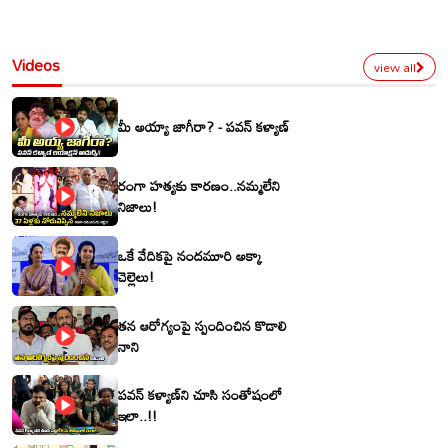
Videos
view all
మీ అయ్యా జాగీరా? - పవన్ కళ్యాణ్
రంగా హత్యకు కారణం..నమ్మలేని
నిజాలు!
ఒకే వేదికపై నందమూరి అక్కా
చెల్లెలు!
తన ఆరోగ్యంపై స్పందించిన కొడాలి
నాని
పవన్ కళ్యాణ్‌ని చూసి సంతోషంలో
ఇలా..!!