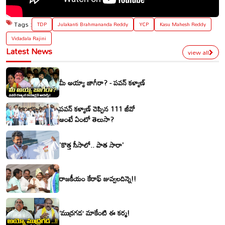
Tags :
TDP
Julakanti Brahmananda Reddy
YCP
Kasu Mahesh Reddy
Vidadala Rajini
Latest News
view all
మీ అయ్యా జాగీరా? - పవన్ కళ్యాణ్
పవన్ కళ్యాణ్ చెప్పిన 111 జీవో
అంటే ఏంటో తెలుసా?
'కొత్త సీసాలో.. పాత సారా'
రాజకీయం కేరాఫ్ జువ్వలదిన్నె!!
‘ముద్రగడ’ మాకేంటి ఈ కర్మ!