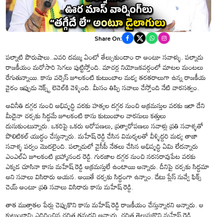
Share On:
పల్నాటి పౌరుషాలు..ఎవరి దమ్ము ఏంటో తేల్చుకుందాం రా అంటూ సవాళ్ళు. పల్నాడు
రాజకీయం మరోసారి సెగలు పుట్టిస్తోంది. మాచర్ల నియోజకవర్గంలో మాటల మంటలు
రేగుతున్నాయి. కాసు వర్సెస్ జూలకంటి కుటుంబాల మధ్య తరతరాలుగా ఉన్న రాజకీయ
వైరం ఇప్పుడు నెక్స్ట్ లెవెల్‌కి వెళ్ళింది. మీసం తిప్పి సవాలు చేస్తోంది నేటి వారసత్వం.
అవినీతి దగ్గర నుంచి అభివృద్ధి వరకు హత్యల దగ్గర నుంచి అక్రమస్తుల వరకు ఇలా దేని
మీదైనా చర్చకు సిద్ధమే జూలకంటి కాసు కుటుంబాల వారసులు కత్తులు
దుసుకుంటున్నారు. ఒకరిపై ఒకరు ఆరోపణలు, ప్రత్యారోపణలు సవాళ్లు ప్రతి సవాళ్ళతో
పొలిటికల్ యుద్ధం చేస్తున్నారు. మహేష్ రెడ్డి చేసిన విమర్శలతో వీళ్ళిద్దరి మధ్య తాజా
సవాళ్ళ పర్వం మొదలైంది. పల్నాడులో వైసీపీ నేతలు చేసిన అభివృద్ధి ఏమి లేదన్నారు
ఎంఎల్ఏ జూలకంటి బ్రహ్మానంద రెడ్డి. గురజాల దగ్గర నుంచి నరసరావుపేట వరకు
ఎక్కడ చూసినా కాసు మహేష్ రెడ్డి అక్రమస్తులే ఉంటాయి అన్నారు. దీనిపై చర్చకు సిద్ధమా
అని సవాలు విసిరారు అయన. అయితే చర్చకు సిద్ధంగా ఉన్నాం. డేటు ప్లేస్ నువ్వే ఫిక్స్
చెయ్ అంటూ ప్రతి సవాలు విసిరారు కాసు మహేష్ రెడ్డి.
తాత ముత్తాతల పేర్లు చెప్పుకొని కాసు మహేష్ రెడ్డి రాజకీయం చేస్తున్నారని అన్నారు. ఆ
కుటుంబాన్ని ఎదిరించిన చరిత్ర తమదని అన్నారు. చరిత్ర తెలుసుకొని మహేష్ రెడ్డి