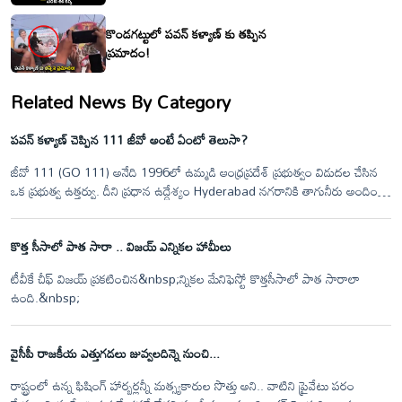
కొండగట్టులో పవన్ కళ్యాణ్ కు తప్పిన
ప్రమాదం!
Related News By Category
పవన్ కళ్యాణ్ చెప్పిన 111 జీవో అంటే ఏంటో తెలుసా?
జీవో 111 (GO 111) అనేది 1996లో ఉమ్మడి ఆంధ్రప్రదేశ్ ప్రభుత్వం విడుదల చేసిన
ఒక ప్రభుత్వ ఉత్తర్వు. దీని ప్రధాన ఉద్దేశ్యం Hyderabad నగరానికి తాగునీరు అందించే
ఓస్మాన్ సాగర్ (గండిపేట్) మరియు హిమాయత్ సాగర్ జలాశయాలను
రక్షించడం.&nbsp;
కొత్త సీసాలో పాత సారా .. విజయ్ ఎన్నికల హామీలు
టీవీకే చీఫ్‌ విజయ్‌ ప్రకటించిన&nbsp;న్నికల మేనిఫెస్టో కొత్తసీసాలో పాత సారాలా
ఉంది.&nbsp;
వైసీపీ రాజకీయ ఎత్తుగడలు జువ్వలదిన్నె నుంచి...
రాష్ట్రంలో ఉన్న ఫిషింగ్ హార్బర్లన్నీ మత్స్యకారుల సొత్తు అని.. వాటిని ప్రైవేటు పరం