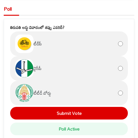
Poll
తిరుపతి లడ్డు వివాదంలో తప్పు ఎవరిదీ?
టీడీపీ
వైసీపీ
టీటీడీ బోర్డు
Submit Vote
Poll Active