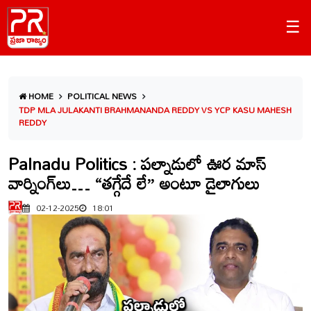
☰
HOME
POLITICAL NEWS
TDP MLA JULAKANTI BRAHMANANDA REDDY VS YCP KASU MAHESH
REDDY
Palnadu Politics : పల్నాడులో ఊర మాస్
వార్నింగ్‌లు… “తగ్గేదే లే” అంటూ డైలాగులు
02-12-2025
18:01