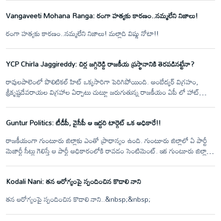
Vangaveeti Mohana Ranga: రంగా హత్యకు కారణం..నమ్మలేని నిజాలు!
రంగా హత్యకు కారణం..నమ్మలేని నిజాలు! మల్లాది విష్ణు నోటా!!
YCP Chirla Jaggireddy: చిర్ల జగ్గిరెడ్డి రాజకీయ ప్రస్థానానికి తెరపడినట్టేనా?
రావులపాలెంలో పొలిటికల్ హిట్ ఒక్కసారిగా పెరిగిపోయింది. అంబేద్కర్ విగ్రహం,
శ్రీకృష్ణదేవరాయల విగ్రహాల ఏర్పాటు చుట్టూ జరుగుతున్న రాజకీయం ఏపీ లో హాట్
టాపిక్ గా మారింది. అసలు వివాదం ఏంటి?&nbsp;
Guntur Politics: టీడీపీ, వైసీపీ ఆ ఇద్దరి టార్గెట్ ఒక అధికారే!!
రాజకీయంగా గుంటూరు జిల్లాకు ఎంతో ప్రాధాన్యం ఉంది. గుంటూరు జిల్లాలో ఏ పార్టీ
మెజార్టీ సీట్లు గెలిస్తే ఆ పార్టీ అధికారంలోకి రావడం సెంటిమెంట్. ఇక గుంటూరు జిల్లాకు
చెందిన నేతలకు కూడా ప్రభుత్వంలో కీలకంగా ఉంటారు. మంత్రి పదవులు కూడా
అంతేస్థాయిలో గుంటూరు నేతలు దక్కించుకుంటారు. అందుకే గుంటూరుకు అంత
Kodali Nani: తన ఆరోగ్యంపై స్పందించిన కొడాలి నాని
ప్రాధాన్యత. ఇక రాజకీయా పార్టీల నేతలు కూడా ఒకరిపై మరొకరు సై అంటే సై అంటారు.
ఆరోపణలు, ప్రత్యారోపణలతో గుంటూరుజిల్లాలో ఎప్పుడూ పొలిటికల్ హీట్
తన ఆరోగ్యంపై స్పందించిన కొడాలి నాని..&nbsp;&nbsp;
ఉంటుంది.&nbsp;