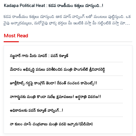
Kadapa Political Heat : కడప రాజకీయం కత్తులు దూస్తుంది..!
కడప రాజకీయం కత్తులు దూస్తుంది ఊర మాస్ వార్నింగ్ లతో మంటలు పుట్టిస్తుంది. ఒక
వైపు అన్నాదమ్ములు, మరోవైపు భార్య భర్తలు మీ ఇంటికి వస్తా మీ నట్టింటికి వస్తా మాతో
పెట్టుకోవద్దు అంటూ వైసీపీ నేతలు వార్నింగ్ ఇస్తే లెక్క ఎక్కువైనా పర్వాలేదు తక్కువ
Most Read
కాకుండా చూసుకో ఎవరి దమ్ము ఏంటో తేల్చుకుందాం అంటూ ప్రతి సవాలు చేస్తున్నారు
టీడీపీ నేతలు.&nbsp;
సజ్జనార్ గారు మీరు సూపర్ : పవన్ కళ్యాణ్
మేడారం అభివృద్ధి పనులు పరిశీలించిన మంత్రి పొంగులేటి శ్రీనివాసరెడ్డి
జూబ్లీహిల్స్‌ గడ్డపై కాంగ్రెస్ జెండా! రేవంత్ సంచలన కామెంట్స్!!
నాగార్జునకు మంత్రి కొండా సురేఖ క్షమాపణలు! అర్ధరాత్రి వివరణ!!
అధికారులకు పవన్ కల్యాణ్ వార్నింగ్..!
నా కులం చూసే చంద్రబాబు మంత్రి పదవి ఇచ్చారు!(వీడియో)