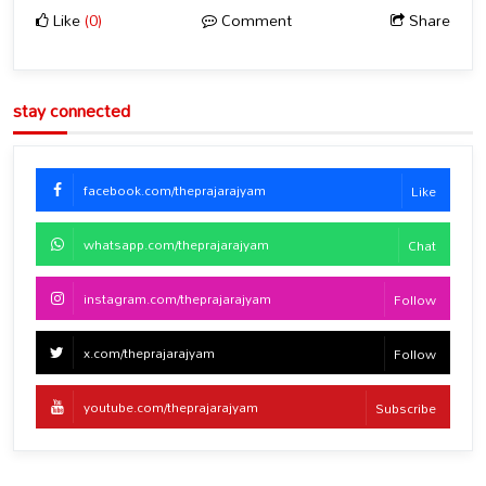
Like
(0)
Comment
Share
stay connected
facebook.com/theprajarajyam
Like
whatsapp.com/theprajarajyam
Chat
instagram.com/theprajarajyam
Follow
x.com/theprajarajyam
Follow
youtube.com/theprajarajyam
Subscribe