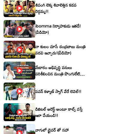
శివంగి లెక్క శివాలెత్తిన కడప
రెడ్డమ్మ!!
ibomma నిర్వాహకుడు ఇతడే!
(వీడియో)
నా కులం చూసే చంద్రబాబు మంత్రి
పదవి ఇచ్చారు!(వీడియో)
మేడారం అభివృద్ధి పనులు
పరిశీలించిన మంత్రి పొంగులేటి
శ్రీనివాసరెడ్డి
పవన్ కళ్యాణ్ స్వాగ్ వేరే లెవెల్!!
డిజిటల్ అరెస్ట్ అంటూ కాల్స్ వస్తే
ఇలా చేయండి!!
వాగులో డ్రైవర్ తో సహా