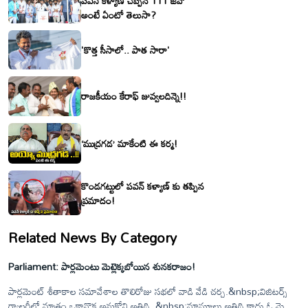
పవన్ కళ్యాణ్ చెప్పిన 111 జీవో
అంటే ఏంటో తెలుసా?
'కొత్త సీసాలో.. పాత సారా'
రాజకీయం కేరాఫ్ జువ్వలదిన్నె!!
‘ముద్రగడ’ మాకేంటి ఈ కర్మ!
కొండగట్టులో పవన్ కళ్యాణ్ కు తప్పిన
ప్రమాదం!
Related News By Category
Parliament: పార్లమెంటు మెట్లెక్కబోయిన శునకరాజం!
పార్లమెంట్ శీతాకాల సమావేశాల తొలిరోజు సభలో వాడి వేడి చర్చ.&nbsp;విజిటర్స్
గ్యాలరీలో మాత్రం ఒకానొక అనుకోని అతిథి..&nbsp;మామూలు అతిథి కాదు ఓ మై