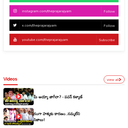
instagram.com/theprajarajyam
Follow
x.com/theprajarajyam
Follow
youtube.com/theprajarajyam
Subscribe
Videos
view all
మీ అయ్యా జాగీరా? - పవన్ కళ్యాణ్
రంగా హత్యకు కారణం..నమ్మలేని
నిజాలు!