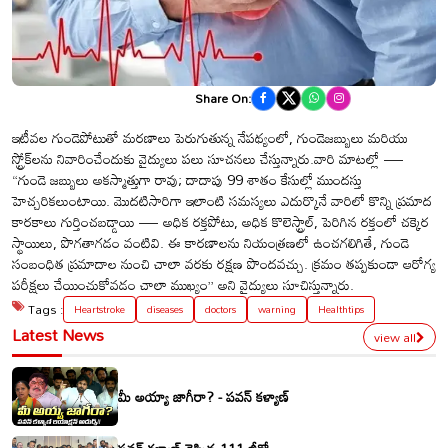
Share On:
ఇటీవల గుండెపోటుతో మరణాలు పెరుగుతున్న నేపథ్యంలో, గుండెజబ్బులు మరియు
స్ట్రోక్‌లను నివారించేందుకు వైద్యులు పలు సూచనలు చేస్తున్నారు.వారి మాటల్లో —
“గుండె జబ్బులు అకస్మాత్తుగా రావు; దాదాపు 99 శాతం కేసుల్లో ముందస్తు
హెచ్చరికలుంటాయి. మొదటిసారిగా ఇలాంటి సమస్యలు ఎదుర్కొనే వారిలో కొన్ని ప్రమాద
కారకాలు గుర్తించబడ్డాయి — అధిక రక్తపోటు, అధిక కొలెస్ట్రాల్, పెరిగిన రక్తంలో చక్కెర
స్థాయిలు, పొగతాగడం వంటివి. ఈ కారణాలను నియంత్రణలో ఉంచగలిగితే, గుండె
సంబంధిత ప్రమాదాల నుంచి చాలా వరకు రక్షణ పొందవచ్చు. క్రమం తప్పకుండా ఆరోగ్య
పరీక్షలు చేయించుకోవడం చాలా ముఖ్యం” అని వైద్యులు సూచిస్తున్నారు.
Tags :
Heartstroke
diseases
doctors
warning
Healthtips
Latest News
view all
మీ అయ్యా జాగీరా? - పవన్ కళ్యాణ్