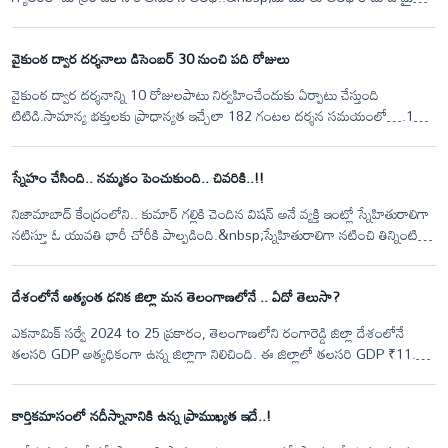
గాడ్ అనబోయి ఓ మై డాగ్ అని అందరు కెవ్వు కేకలు వేసేంతటి గొప్ప వశిష్ట అతిథి.
కనకపు సింహాసనం ఎక్కబోయిన ఒకానొక సునకం కథ ఇది. కానీ ఇదంతా జరిగిన కథ
వైకుంఠ ద్వార దర్శనాలు డిసెంబర్‌ 30 నుంచి పది రోజులు
కాదు జరగబోయి సగంలో ఆగిపోయిన అరుదైన కథ&nbsp;
వైకుంఠ ద్వార దర్శనాన్ని 10 రోజులపాటు నిర్వహించేందుకు ఏర్పాటు చేస్తుంది
టిటిడి.సామాన్య భక్తులకు ప్రాధాన్యత ఇచ్చేలా 182 గంటల దర్శన సమయంలో….164
గంటల సమయాన్ని సర్వదర్శనం భక్తులకు కేటాయించేలా ఏర్పాటు చేస్తుంది
టిటిడి.మొత్తంగా 10 రోజులలో ఎనిమిది లక్షల మంది భక్తులకు వైకుంఠ ద్వార దర్శనం
స్నేహం చేసింది.. నమ్మకం పెంచుకుంది.. చివరికి..!!
కల్పించేందుకు ఏర్పాట్లు చేస్తుంది టిటిడి.&nbsp;
నిజామాబాద్ కేంద్రంలోని.. కుమార్ గల్లికి చెందిన విషన్ అనే వ్యక్తి ఇంట్లో స్నేహితురాలిగా
నటిస్తూ ఓ యువతి భారీ చోరీకి పాల్పడింది.&nbsp;స్నేహితురాలిగా నటించి తిన్నింటికే
కన్నెం వేసింది. బెడ్ రూంలో నగలు దొంగలిస్తూ.. మూడో కంటికి అడ్డంగా బుక్కైంది...
దొంగను పట్టుకునేందుకు... బెడ్ రూంలో స్పై కెమెరా పెట్టి దొంగతనం గుట్టు రట్టు చేశాడు
దేశంలోనే అత్యంత ధనిక జిల్లా మన తెలంగాణలోనే .. ఏదో తెలుసా?
యజమాని.&nbsp;
ఎకనామిక్ సర్వే 2024 to 25 ప్రకారం, తెలంగాణలోని రంగారెడ్డి జిల్లా దేశంలోనే
తలసరి GDP అత్యధికంగా ఉన్న జిల్లాగా నిలిచింది. ఈ జిల్లాలో తలసరి GDP ₹11.46
లక్షలుగా నమోదైంది.
కార్తికమాసంలో నదీస్నానానికి ఉన్న ప్రాముఖ్యత ఇదే..!