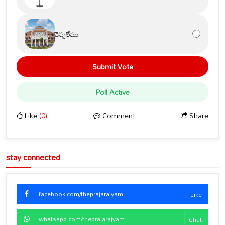
చెప్పలేము
Submit Vote
Poll Active
Like
(0)
Comment
Share
stay connected
facebook.com/theprajarajyam
Like
whatsapp.com/theprajarajyam
Chat