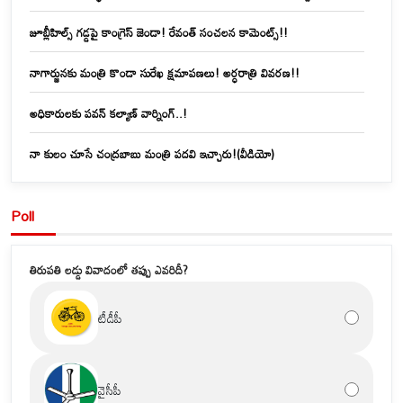
జూబ్లీహిల్స్‌ గడ్డపై కాంగ్రెస్ జెండా! రేవంత్ సంచలన కామెంట్స్!!
నాగార్జునకు మంత్రి కొండా సురేఖ క్షమాపణలు! అర్ధరాత్రి వివరణ!!
అధికారులకు పవన్ కల్యాణ్ వార్నింగ్..!
నా కులం చూసే చంద్రబాబు మంత్రి పదవి ఇచ్చారు!(వీడియో)
Poll
తిరుపతి లడ్డు వివాదంలో తప్పు ఎవరిదీ?
టీడీపీ
వైసీపీ