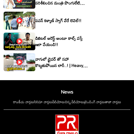
పరిశీలించిన మంత్రి పొంగులేటి
శ్రీనివాసరెడ్డి
పవన్ కళ్యాణ్ స్వాగ్ వేరే లెవెల్!!
డిజిటల్ అరెస్ట్ అంటూ కాల్స్ వస్తే
ఇలా చేయండి!!
వాగులో డ్రైవర్ తో సహా
కొట్టుకుపోయిన లారీ..! | Heavy
Flood Water Inflow In
khammam | Montha
Toofan
News
రాజకీయ వార్తలు
సినిమా వార్తలు
వీడియోలు
చిన్న వీడియోలు
ట్రెండింగ్ వార్తలు
తాజా వార్తలు