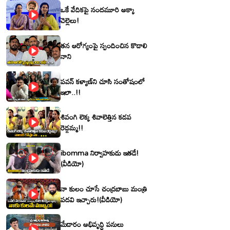
ఒకే వేదికపై నందమూరి అక్కా
చెల్లెలు!
తన ఆరోగ్యంపై స్పందించిన కొడాలి
నాని
పవన్ కళ్యాణ్‌ని చూసి సంతోషంలో
ఇలా..!!
శివంగి లెక్క శివాలెత్తిన కడప
రెడ్డమ్మ!!
ibomma నిర్వాహకుడు ఇతడే!
(వీడియో)
నా కులం చూసే చంద్రబాబు మంత్రి
పదవి ఇచ్చారు!(వీడియో)
మేడారం అభివృద్ధి పనులు