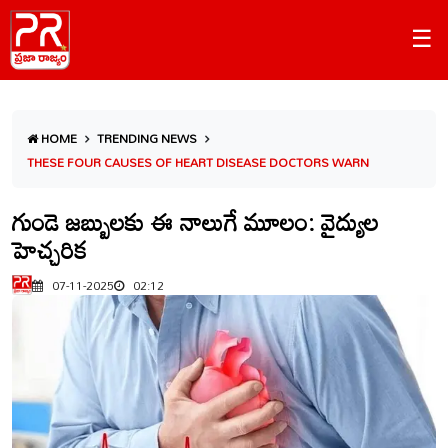
☰
HOME
TRENDING NEWS
THESE FOUR CAUSES OF HEART DISEASE DOCTORS WARN
గుండె జబ్బులకు ఈ నాలుగే మూలం: వైద్యుల
హెచ్చరిక
07-11-2025
02:12