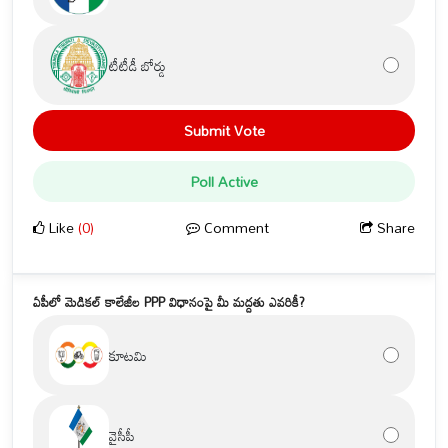
టీటీడీ బోర్డు
Submit Vote
Poll Active
Like
(0)
Comment
Share
ఏపీలో మెడికల్ కాలేజీల PPP విధానంపై మీ మద్దతు ఎవరికీ?
కూటమి
వైసీపీ