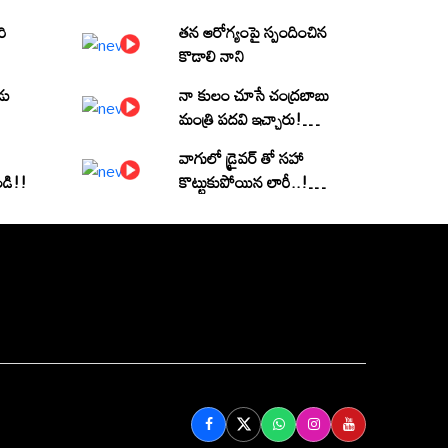
రి
తన ఆరోగ్యంపై స్పందించిన
కొడాలి నాని
డు
నా కులం చూసే చంద్రబాబు
మంత్రి పదవి ఇచ్చారు!
(వీడియో)
వాగులో డ్రైవర్ తో సహా
ండి!!
కొట్టుకుపోయిన లారీ..! |
Heavy Flood Water
Inflow In khammam |
Montha Toofan
Follow Us