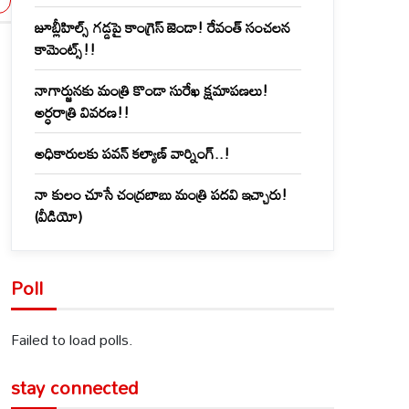
జూబ్లీహిల్స్‌ గడ్డపై కాంగ్రెస్ జెండా! రేవంత్ సంచలన
కామెంట్స్!!
నాగార్జునకు మంత్రి కొండా సురేఖ క్షమాపణలు!
అర్ధరాత్రి వివరణ!!
అధికారులకు పవన్ కల్యాణ్ వార్నింగ్..!
నా కులం చూసే చంద్రబాబు మంత్రి పదవి ఇచ్చారు!
(వీడియో)
Poll
Failed to load polls.
stay connected