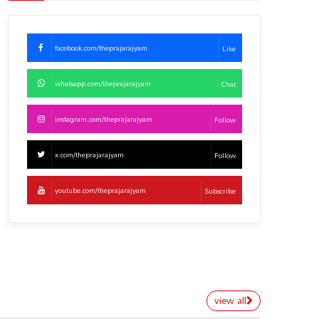
facebook.com/theprajarajyam
Like
whatsapp.com/theprajarajyam
Chat
instagram.com/theprajarajyam
Follow
x.com/theprajarajyam
Follow
youtube.com/theprajarajyam
Subscribe
view all