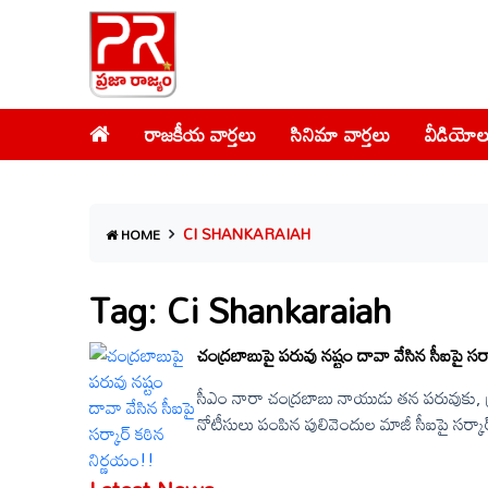
రాజకీయ వార్తలు
సినిమా వార్తలు
వీడియోల
CI SHANKARAIAH
HOME
Tag: Ci Shankaraiah
చంద్రబాబుపై పరువు నష్టం దావా వేసిన సీఐపై సర్
సీఎం నారా చంద్రబాబు నాయుడు తన పరువుకు, ప్
నోటీసులు పంపిన పులివెందుల మాజీ సీఐపై సర్కార్ 
విక్రాంత్ పాటిల్ ఉత్తర్వులు జారీ చేశారు. కర్నూల్
ఎస్పీ విక్రాంత్ పాటిల్ మీడియాకు విడుదల చేసిన 