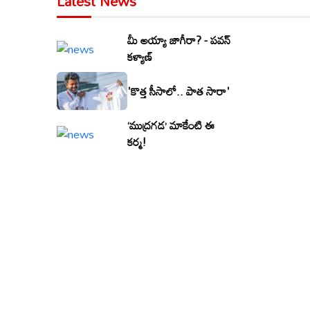
Latest News
మీ అయ్యా జాగీరా? - పవన్
కళ్యాణ్
'కొత్త సీసాలో.. పాత సారా'
‘ముద్రగడ’ మాకేంటి ఈ
కర్మ!