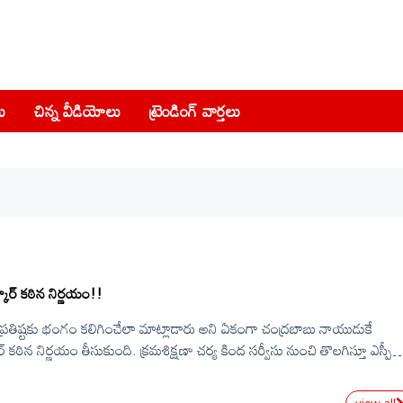
ు
చిన్న వీడియోలు
ట్రెండింగ్ వార్తలు
కార్ కఠిన నిర్ణయం!!
రతిష్టకు భంగం కలిగించేలా మాట్లాడారు అని ఏకంగా చంద్రబాబు నాయుడుకే
కఠిన నిర్ణయం తీసుకుంది. క్రమశిక్షణా చర్య కింద సర్వీసు నుంచి తొలగిస్తూ ఎస్పీ
 రేంజ్ డీఐజీ డాక్టర్ శ్రీ కోయ ప్రవీణ్ ఆదేశాల మేరకు సీఐ శంకరయ్య డిస్మిస్ చేసినట్లు
ప్రకటనలో పేర్కొన్నారు.