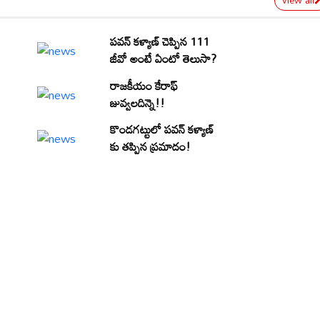
view all
పవన్ కళ్యాణ్ చెప్పిన 111
జీవో అంటే ఏంటో తెలుసా?
రాజకీయం కేరాఫ్
జువ్వలదిన్నె!!
కొండగట్టులో పవన్ కళ్యాణ్
కు తప్పిన ప్రమాదం!