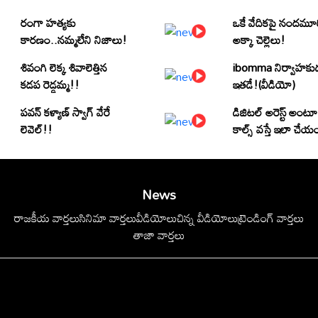
రంగా హత్యకు
ఒకే వేదికపై నందమూ
కారణం..నమ్మలేని నిజాలు!
అక్కా చెల్లెలు!
శివంగి లెక్క శివాలెత్తిన
ibomma నిర్వాహకు
కడప రెడ్డమ్మ!!
ఇతడే!(వీడియో)
పవన్ కళ్యాణ్ స్వాగ్ వేరే
డిజిటల్ అరెస్ట్ అంటూ
లెవెల్!!
కాల్స్ వస్తే ఇలా చేయ
News
రాజకీయ వార్తలు
సినిమా వార్తలు
వీడియోలు
చిన్న వీడియోలు
ట్రెండింగ్ వార్తలు
తాజా వార్తలు