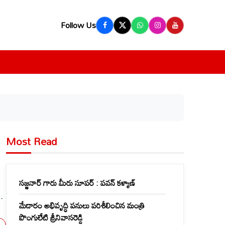
Follow Us
Most Read
సజ్జనార్ గారు మీరు సూపర్ : పవన్ కళ్యాణ్
మేడారం అభివృద్ధి పనులు పరిశీలించిన మంత్రి
పొంగులేటి శ్రీనివాసరెడ్డి