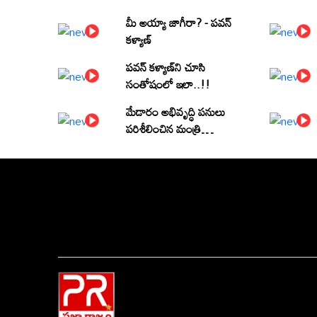
మీ అయ్యా జాగీరా? - పవన్
కళ్యాణ్
పవన్ కళ్యాణ్‌ని చూసి
సంతోషంలో ఇలా..!!
మేడారం అభివృద్ధి పనులు
పరిశీలించిన మంత్రి
పొంగులేటి శ్రీనివాసరెడ్డి