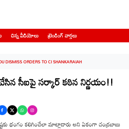
ు
చిన్న వీడియోలు
ట్రెండింగ్ వార్తలు
U DISMISS ORDERS TO CI SHANKARAIAH
ేసిన సీఐపై సర్కార్ కఠిన నిర్ణయం!!
ష్టకు భంగం కలిగించేలా మాట్లాడారు అని ఏకంగా చంద్రబాబు