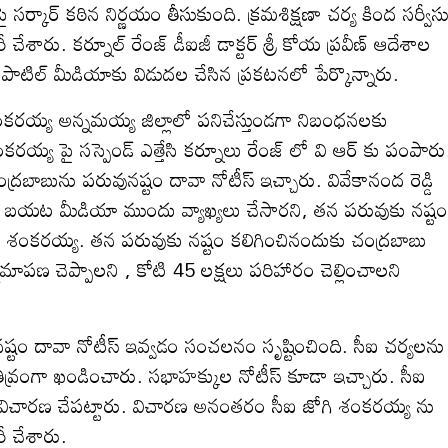
్కార్ కఠిన నిర్ణయం తీసుకుంది. క్రమశిక్షణా చర్య కింద సర్వీస
రీ చేశారు. కర్నూల్ రేంజ్ డీఐజీ డాక్టర్ శ్రీ కోయ ప్రవీణ్ ఆదేశాల
ంత్ పాటిల్ మీడియాకు విడుదల చేసిన ప్రకటనలో పేర్కొన్నారు.
రయ్య అన్నమయ్య జిల్లాలో పనిచేస్తుండగా నిబంధనలకు
శంకరయ్య పై సస్పెండ్ ఎత్తేసి కర్నూలు రేంజ్ లో వి ఆర్ కు పంపారు
ాబును పరువునష్టం దావా నోటీస్ ఇచ్చారు. వివేకానంద రెడ్డి
ని, బయట మీడియా ముందు వ్యాఖ్యలు చేసారని, తన పరువుకు నష్టం
ీఐ శంకరయ్య. తన పరువుకు నష్టం కలిగించినందుకు చంద్రబాబు
పణ చెప్పాలని , కోటి 45 లక్షలు పరిహారం చెల్లించాలని
ష్టం దావా నోటీస్ ఇవ్వడం సంచలనం సృష్టించింది. సీఐ చర్యలను
ు తీవ్రంగా ఖండించారు. సభాహక్కుల నోటీస్ కూడా ఇచ్చారు. సీఐ
 విచారణ చేపట్టారు. విచారణ అనంతరం సీఐ జోగి శంకరయ్య ను
రీ చేశారు.