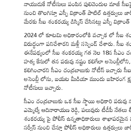
నాయుడుకే నోటీసులు పంపిన పులివెందుల మాజీ సీఐపై సర
నుంచి తొలగిస్తూ ఎస్పీ విక్రాంత్ పాటిల్ ఉత్తర్వులు జా
మేరకు సీఐ శంకరయ్య డిస్మిస్ చేసినట్లు ఎస్పీ విక్రా
2024 లో కూటమి అధికారంలోకి వచ్చాక లో సీఐ శంక
విరుద్ధంగా పనిచేశారని మళ్లీ సస్పెండ్ చేశారు. సీఐ 
ఈనేపథ్యంలో సీఐ శంకరయ్య గత నెల 18న సీఎం చంద్రబ
హత్య కేసులో తన పరువు నష్టం కలిగేలా అసెంబ్లీలో
కలిగించారని సీఎం చంద్రబాబుకు నోటీస్ ఇచ్చారు స
అసెంబ్లీ లోను, బయట మీడియా ముందు బహిరంగ క్షమా
నోటీసులు ఇచ్చారు.
సీఎం చంద్రబాబుకు ఒక సీఐ స్థాయి అధికారి పరువు న
ఎమ్మెల్యే ఆదినారాయణ రెడ్డి, పలువురు టీడీపీ నేతల
శంకరయ్య పై పోలీస్ ఉన్నతాధికారులు శాఖాపరమైన
సర్వీస్ నుంచి చేస్తూ పోలీస్ అధికారులు ఉత్తర్వులు జా