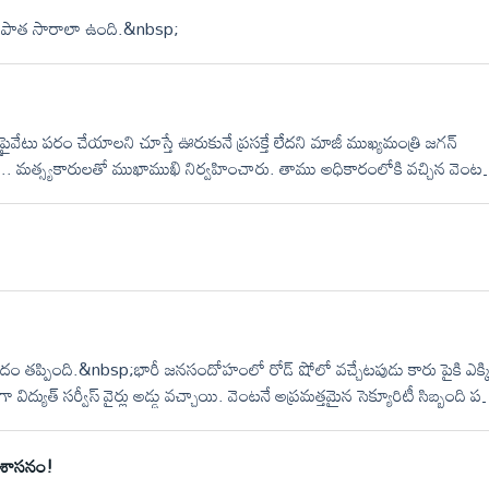
ీసాలో పాత సారాలా ఉంది.&nbsp;
ిని ప్రైవేటు పరం చేయాలని చూస్తే ఊరుకునే ప్రసక్తే లేదని మాజీ ముఖ్యమంత్రి జగన్
ఆయన.. మత్స్యకారులతో ముఖాముఖి నిర్వహించారు. తాము అధికారంలోకి వచ్చిన వెంటన
 తరలిస్తామని జువ్వల దీన్నే లో ఆయన ప్రకటించారు.. తమ సమస్యలు చెప్పుకునేందుకు
.
!
రమాదం తప్పింది.&nbsp;భారీ జనసందోహంలో రోడ్ షోలో వచ్చేటపుడు కారు పైకి ఎక్క
ద్యుత్ సర్వీస్ వైర్లు అడ్డు వచ్చాయి. వెంటనే అప్రమత్తమైన సెక్యూరిటీ సిబ్బంది ప
పుకోవడంతో తృటిలో ప్రమాదం తప్పింది.&nbsp;
ణశాసనం!