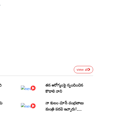
ం
view all
రి
తన ఆరోగ్యంపై స్పందించిన
కొడాలి నాని
డు
నా కులం చూసే చంద్రబాబు
మంత్రి పదవి ఇచ్చారు!