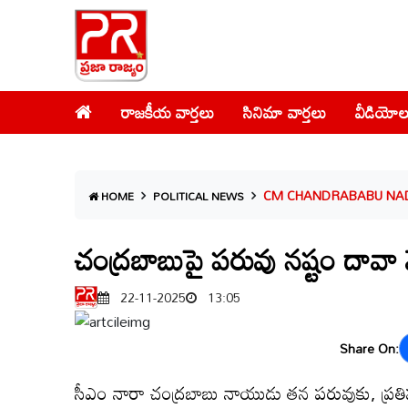
రాజకీయ వార్తలు
సినిమా వార్తలు
వీడియోల
CM CHANDRABABU NAD
HOME
POLITICAL NEWS
చంద్రబాబుపై పరువు నష్టం దావా వ
22-11-2025
13:05
Share On:
సీఎం నారా చంద్రబాబు నాయుడు తన పరువుకు, ప్రతి