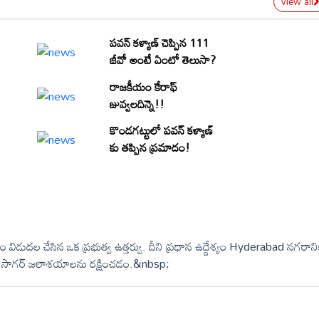
view all
పవన్ కళ్యాణ్ చెప్పిన 111
జీవో అంటే ఏంటో తెలుసా?
రాజకీయం కేరాఫ్
జువ్వలదిన్నె!!
కొండగట్టులో పవన్ కళ్యాణ్
కు తప్పిన ప్రమాదం!
 విడుదల చేసిన ఒక ప్రభుత్వ ఉత్తర్వు. దీని ప్రధాన ఉద్దేశ్యం Hyderabad నగరాని
త్ సాగర్ జలాశయాలను రక్షించడం.&nbsp;