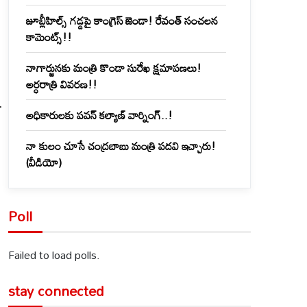
ు
జూబ్లీహిల్స్‌ గడ్డపై కాంగ్రెస్ జెండా! రేవంత్ సంచలన
కామెంట్స్!!
నాగార్జునకు మంత్రి కొండా సురేఖ క్షమాపణలు!
అర్ధరాత్రి వివరణ!!
.
అధికారులకు పవన్ కల్యాణ్ వార్నింగ్..!
నా కులం చూసే చంద్రబాబు మంత్రి పదవి ఇచ్చారు!
(వీడియో)
Poll
Failed to load polls.
stay connected