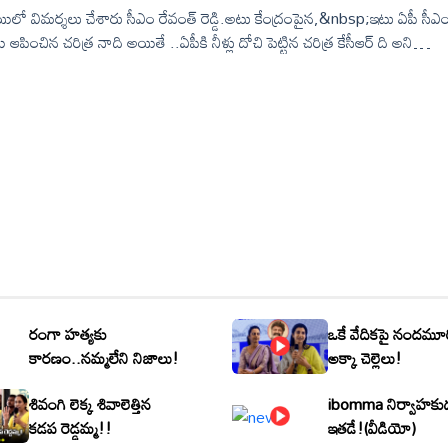
్థాయిలో విమర్శలు చేశారు సీఎం రేవంత్ రెడ్డి.అటు కేంద్రంపైన,&nbsp;ఇటు ఏపీ సీఎ
ు ఆపించిన చరిత్ర నాది అయితే ..ఏపీకి నీళ్లు దోచి పెట్టిన చరిత్ర కేసీఆర్ ది అని
రంగా హత్యకు
ఒకే వేదికపై నందమూ
కారణం..నమ్మలేని నిజాలు!
అక్కా చెల్లెలు!
శివంగి లెక్క శివాలెత్తిన
ibomma నిర్వాహకు
కడప రెడ్డమ్మ!!
ఇతడే!(వీడియో)