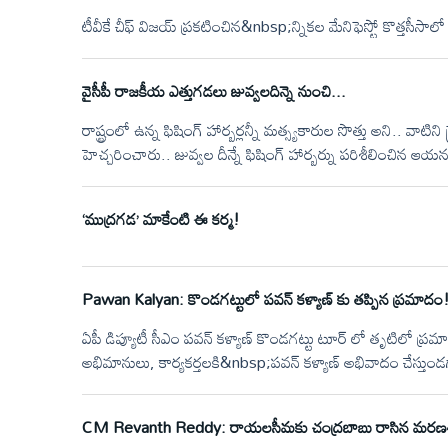
టీవీకే చీఫ్‌ విజయ్‌ ప్రకటించిన&nbsp;న్నికల మేనిఫెస్టో కొత్తస
వైసీపీ రాజకీయ ఎత్తుగడలు జువ్వలదిన్నె నుంచి...
రాష్ట్రంలో ఉన్న ఫిషింగ్ హార్బర్లన్నీ మత్స్యకారుల సొత్తు అని.. వాట
హెచ్చరించారు.. జువ్వల దీన్నే ఫిషింగ్ హార్బర్ను పరిశీలించిన 
జువ్వల దీన్నే లో ఏర్పాటు చేయబోతున్న ప్రైవేట్ డిఫెన్స్ కంపెనీని
వచ్చిన మత్స్యకారులతో జగన్ గంట పాటు ముఖాముఖి మాట్లాడారు.
‘ముద్రగడ’ మాకేంటి ఈ కర్మ!
Pawan Kalyan: కొండగట్టులో పవన్ కళ్యాణ్ కు తప్పిన ప్రమాదం
ఏపీ డిప్యూటీ సీఎం పవన్ కళ్యాణ్ కొండగట్టు టూర్ లో తృటిలో ప్
అభిమానులు, కార్యకర్తలకి&nbsp;పవన్ కళ్యాణ్ అభివాదం చేస్తుండగా వి
ను తప్పించారు. వెంటనే&nbsp;కారుపైన ఉన్నపవన్ పడుకుని తప్
CM Revanth Reddy: రాయలసీమకు చంద్రబాబు రాసిన మర