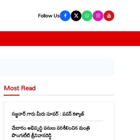
Follow Us
Most Read
సజ్జనార్ గారు మీరు సూపర్ : పవన్ కళ్యాణ్
మేడారం అభివృద్ధి పనులు పరిశీలించిన మంత్రి
పొంగులేటి శ్రీనివాసరెడ్డి