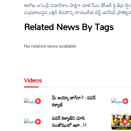
ఈరోజు అసెంబ్లీ సమావేశాల సాక్షిగా మాజీ సీఎం కేసీఆర్ పై తీవ్ర స
చంద్రబాబుపైన ఒత్తిడి తీసుకొచ్చి రాయలసీమ లిఫ్ట్ ఇరిగేషన్ ప్రాజెక్టున
ధ్వజమెత్తారు.
Related News By Tags
No related news available.
Videos
మీ అయ్యా జాగీరా? - పవన్
కళ్యాణ్
పవన్ కళ్యాణ్‌ని చూసి
సంతోషంలో ఇలా..!!