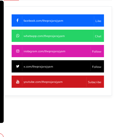
facebook.com/theprajarajyam
Like
whatsapp.com/theprajarajyam
Chat
instagram.com/theprajarajyam
Follow
x.com/theprajarajyam
Follow
youtube.com/theprajarajyam
Subscribe