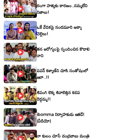
రంగా హత్యకు కారణం..నమ్మలేని
నిజాలు!
ఒకే వేదికపై నందమూరి అక్కా
చెల్లెలు!
తన ఆరోగ్యంపై స్పందించిన కొడాలి
నాని
పవన్ కళ్యాణ్‌ని చూసి సంతోషంలో
ఇలా..!!
శివంగి లెక్క శివాలెత్తిన కడప
రెడ్డమ్మ!!
ibomma నిర్వాహకుడు ఇతడే!
(వీడియో)
నా కులం చూసే చంద్రబాబు మంత్రి