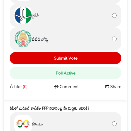
వైసీపీ
టీటీడీ బోర్డు
Submit Vote
Poll Active
Like
(0)
Comment
Share
ఏపీలో మెడికల్ కాలేజీల PPP విధానంపై మీ మద్దతు ఎవరికీ?
కూటమి