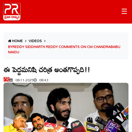
☰
HOME
VIDEOS
BYREDDY SIDDHARTH REDDY COMMENTS ON CM CHANDRABABU
NAIDU
ఈ పెద్దమనిషి చరిత్ర అంతగొప్పది!!
08-11-2025
08:43