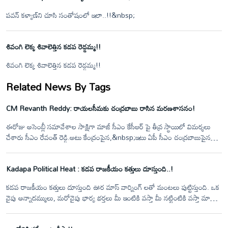
పవన్ కళ్యాణ్‌ని చూసి సంతోషంలో ఇలా..!!&nbsp;
శివంగి లెక్క శివాలెత్తిన కడప రెడ్డమ్మ!!
శివంగి లెక్క శివాలెత్తిన కడప రెడ్డమ్మ!!
Related News By Tags
CM Revanth Reddy: రాయలసీమకు చంద్రబాబు రాసిన మరణశాసనం!
ఈరోజు అసెంబ్లీ సమావేశాల సాక్షిగా మాజీ సీఎం కేసీఆర్ పై తీవ్ర స్థాయిలో విమర్శలు
చేశారు సీఎం రేవంత్ రెడ్డి.అటు కేంద్రంపైన,&nbsp;ఇటు ఏపీ సీఎం చంద్రబాబుపైన
ఒత్తిడి తీసుకొచ్చి రాయలసీమ లిఫ్ట్ ఇరిగేషన్ ప్రాజెక్టును ఆపించిన చరిత్ర నాది అయితే
..ఏపీకి నీళ్లు దోచి పెట్టిన చరిత్ర కేసీఆర్ ది అని ధ్వజమెత్తారు.
Kadapa Political Heat : కడప రాజకీయం కత్తులు దూస్తుంది..!
కడప రాజకీయం కత్తులు దూస్తుంది ఊర మాస్ వార్నింగ్ లతో మంటలు పుట్టిస్తుంది. ఒక
వైపు అన్నాదమ్ములు, మరోవైపు భార్య భర్తలు మీ ఇంటికి వస్తా మీ నట్టింటికి వస్తా మాతో
పెట్టుకోవద్దు అంటూ వైసీపీ నేతలు వార్నింగ్ ఇస్తే లెక్క ఎక్కువైనా పర్వాలేదు తక్కువ
కాకుండా చూసుకో ఎవరి దమ్ము ఏంటో తేల్చుకుందాం అంటూ ప్రతి సవాలు చేస్తున్నారు