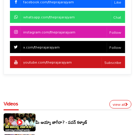
facebook.com/theprajarajyam
Like
whatsapp.com/theprajarajyam
Chat
instagram.com/theprajarajyam
Follow
x.com/theprajarajyam
Follow
youtube.com/theprajarajyam
Subscribe
Videos
view all
మీ అయ్యా జాగీరా? - పవన్ కళ్యాణ్