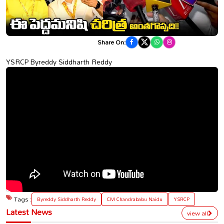
Share On:
YSRCP Byreddy Siddharth Reddy
Tags :
Byreddy Siddharth Reddy
CM Chandrababu Naidu
YSRCP
Latest News
view all