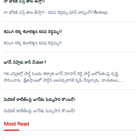
నా జోలికి వస్తే తాట తీస్తా!!
టీడీపీ నేతలు.&nbsp;
నా జోలికి వస్తే తాట తీస్తా!! - కడప రెడ్డెమ్మ మాస్ వార్నింగ్!!&nbsp;
శివంగి లెక్క శివాలెత్తిన కడప రెడ్డమ్మ!!
శివంగి లెక్క శివాలెత్తిన కడప రెడ్డమ్మ!!
జగన్ చెప్తాడు కానీ చేయడా?
గత ఎన్నికల్లో పార్టీ ఓటమి తర్వాత జగన్ మోహన్ రెడ్డి పార్టీ బలోపేతంపై దృష్టి
సారించారు. క్షేత్రస్థాయిలో పార్టీని బలపర్చడానికి కృషి చేస్తున్నారు. నాయకులు,
కార్యకర్తలతో నేరుగా మమేకమై వారి సమస్యలను, అభిప్రాయాలను అడిగి
తెలుసుకుంటున్నారు. పార్టీలో నెలకొన్న అంతర్గత కలహాలను చక్కబెడుతున్నారు. మరోవైపు
మెడికల్ కాలేజీలపై జగన్‌కు పెమ్మసాని కౌంటర్!
ప్రజా సమస్యలపై ధర్నాలు, పోరాటాలు చేస్తూ ప్రజలకు దగ్గరవడానికి ప్రయత్నిస్తున్నారు.
మెడికల్ కాలేజీలపై జగన్‌కు పెమ్మసాని కౌంటర్!
Most Read