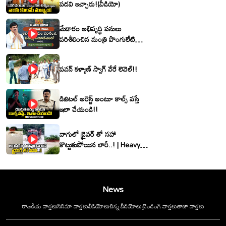
పదవి ఇచ్చారు!(వీడియో)
మేడారం అభివృద్ధి పనులు
పరిశీలించిన మంత్రి పొంగులేటి
శ్రీనివాసరెడ్డి
పవన్ కళ్యాణ్ స్వాగ్ వేరే లెవెల్!!
డిజిటల్ అరెస్ట్ అంటూ కాల్స్ వస్తే
ఇలా చేయండి!!
వాగులో డ్రైవర్ తో సహా
కొట్టుకుపోయిన లారీ..! | Heavy
Flood Water Inflow In
khammam | Montha
Toofan
News
రాజకీయ వార్తలు
సినిమా వార్తలు
వీడియోలు
చిన్న వీడియోలు
ట్రెండింగ్ వార్తలు
తాజా వార్తలు