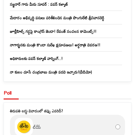
సజ్జనార్ గారు మీరు సూపర్ : పవన్ కళ్యాణ్
మేడారం అభివృద్ధి పనులు పరిశీలించిన మంత్రి పొంగులేటి శ్రీనివాసరెడ్డి
జూబ్లీహిల్స్‌ గడ్డపై కాంగ్రెస్ జెండా! రేవంత్ సంచలన కామెంట్స్!!
నాగార్జునకు మంత్రి కొండా సురేఖ క్షమాపణలు! అర్ధరాత్రి వివరణ!!
అధికారులకు పవన్ కల్యాణ్ వార్నింగ్..!
నా కులం చూసే చంద్రబాబు మంత్రి పదవి ఇచ్చారు!(వీడియో)
Poll
తిరుపతి లడ్డు వివాదంలో తప్పు ఎవరిదీ?
టీడీపీ