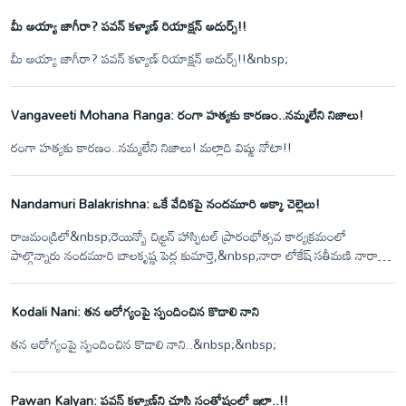
మీ అయ్యా జాగీరా? పవన్ కళ్యాణ్ రియాక్షన్ అదుర్స్!!
మీ అయ్యా జాగీరా? పవన్ కళ్యాణ్ రియాక్షన్ అదుర్స్!!&nbsp;
Vangaveeti Mohana Ranga: రంగా హత్యకు కారణం..నమ్మలేని నిజాలు!
రంగా హత్యకు కారణం..నమ్మలేని నిజాలు! మల్లాది విష్ణు నోటా!!
Nandamuri Balakrishna: ఒకే వేదికపై నందమూరి అక్కా చెల్లెలు!
రాజమండ్రిలో&nbsp;రెయిన్బో చిల్డ్రన్ హాస్పిటల్ ప్రారంభోత్సవ కార్యక్రమంలో
పాల్గొన్నారు నందమూరి బాలకృష్ణ పెద్ద కుమార్తె,&nbsp;నారా లోకేష్ సతీమణి నారా
బ్రాహ్మణి, బాలయ్య చిన్న కుమార్తె మతుకుమిల్లి తేజస్విని.&nbsp;
Kodali Nani: తన ఆరోగ్యంపై స్పందించిన కొడాలి నాని
తన ఆరోగ్యంపై స్పందించిన కొడాలి నాని..&nbsp;&nbsp;
Pawan Kalyan: పవన్ కళ్యాణ్‌ని చూసి సంతోషంలో ఇలా..!!