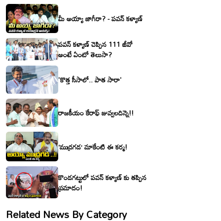
మీ అయ్యా జాగీరా? - పవన్ కళ్యాణ్
పవన్ కళ్యాణ్ చెప్పిన 111 జీవో
అంటే ఏంటో తెలుసా?
'కొత్త సీసాలో.. పాత సారా'
రాజకీయం కేరాఫ్ జువ్వలదిన్నె!!
‘ముద్రగడ’ మాకేంటి ఈ కర్మ!
కొండగట్టులో పవన్ కళ్యాణ్ కు తప్పిన
ప్రమాదం!
Related News By Category