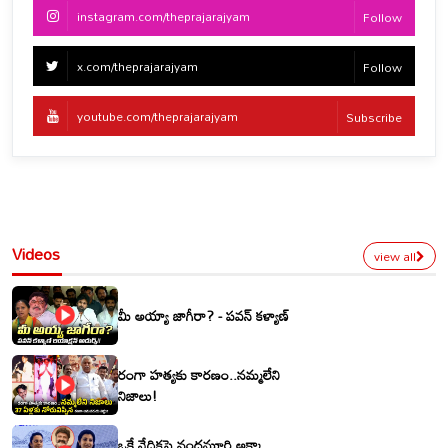
instagram.com/theprajarajyam
Follow
x.com/theprajarajyam
Follow
youtube.com/theprajarajyam
Subscribe
Videos
view all
మీ అయ్యా జాగీరా? - పవన్ కళ్యాణ్
రంగా హత్యకు కారణం..నమ్మలేని
నిజాలు!
ఒకే వేదికపై నందమూరి అక్కా