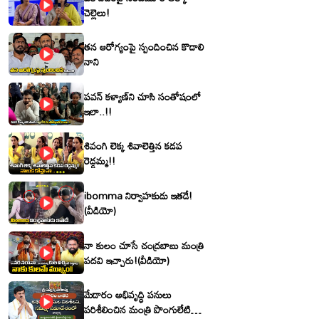
చెల్లెలు!
తన ఆరోగ్యంపై స్పందించిన కొడాలి
నాని
పవన్ కళ్యాణ్‌ని చూసి సంతోషంలో
ఇలా..!!
శివంగి లెక్క శివాలెత్తిన కడప
రెడ్డమ్మ!!
ibomma నిర్వాహకుడు ఇతడే!
(వీడియో)
నా కులం చూసే చంద్రబాబు మంత్రి
పదవి ఇచ్చారు!(వీడియో)
మేడారం అభివృద్ధి పనులు
పరిశీలించిన మంత్రి పొంగులేటి