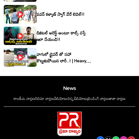
శ్రీనివాసరెడ్డి
పవన్ కళ్యాణ్ స్వాగ్ వేరే లెవెల్!!
డిజిటల్ అరెస్ట్ అంటూ కాల్స్ వస్తే
ఇలా చేయండి!!
వాగులో డ్రైవర్ తో సహా
కొట్టుకుపోయిన లారీ..! | Heavy
Flood Water Inflow In
khammam | Montha
Toofan
News
రాజకీయ వార్తలు
సినిమా వార్తలు
వీడియోలు
చిన్న వీడియోలు
ట్రెండింగ్ వార్తలు
తాజా వార్తలు