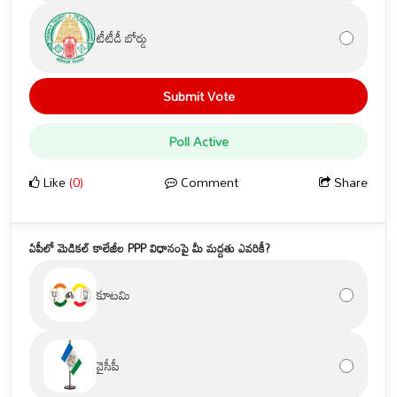
టీటీడీ బోర్డు
Submit Vote
Poll Active
Like
(0)
Comment
Share
ఏపీలో మెడికల్ కాలేజీల PPP విధానంపై మీ మద్దతు ఎవరికీ?
కూటమి
వైసీపీ