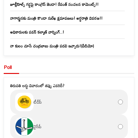
జూబ్లీహిల్స్‌ గడ్డపై కాంగ్రెస్ జెండా! రేవంత్ సంచలన కామెంట్స్!!
నాగార్జునకు మంత్రి కొండా సురేఖ క్షమాపణలు! అర్ధరాత్రి వివరణ!!
అధికారులకు పవన్ కల్యాణ్ వార్నింగ్..!
నా కులం చూసే చంద్రబాబు మంత్రి పదవి ఇచ్చారు!(వీడియో)
Poll
తిరుపతి లడ్డు వివాదంలో తప్పు ఎవరిదీ?
టీడీపీ
వైసీపీ