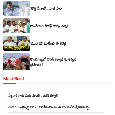
'కొత్త సీసాలో.. పాత సారా'
రాజకీయం కేరాఫ్ జువ్వలదిన్నె!!
‘ముద్రగడ’ మాకేంటి ఈ కర్మ!
కొండగట్టులో పవన్ కళ్యాణ్ కు తప్పిన
ప్రమాదం!
Most Read
సజ్జనార్ గారు మీరు సూపర్ : పవన్ కళ్యాణ్
మేడారం అభివృద్ధి పనులు పరిశీలించిన మంత్రి పొంగులేటి శ్రీనివాసరెడ్డి