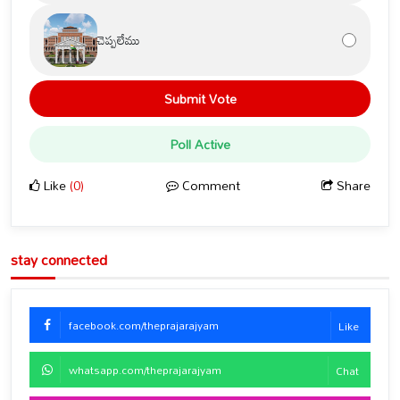
చెప్పలేము
Submit Vote
Poll Active
Like
(0)
Comment
Share
stay connected
facebook.com/theprajarajyam
Like
whatsapp.com/theprajarajyam
Chat