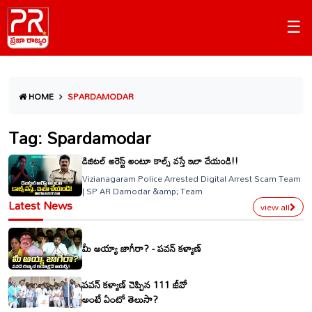
☰
HOME
SPARDAMODAR
Tag: Spardamodar
డిజిటల్ అరెస్ట్ అంటూ కాల్స్ వస్తే ఇలా చేయండి!!
Vizianagaram Police Arrested Digital Arrest Scam Team
| SP AR Damodar &amp; Team
Latest News
view all
మీ అయ్యా జాగీరా? - పవన్ కళ్యాణ్
పవన్ కళ్యాణ్ చెప్పిన 111 జీవో
అంటే ఏంటో తెలుసా?