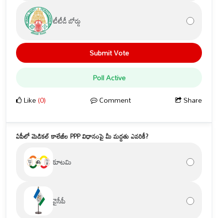
టీటీడీ బోర్డు
Submit Vote
Poll Active
Like
(0)
Comment
Share
ఏపీలో మెడికల్ కాలేజీల PPP విధానంపై మీ మద్దతు ఎవరికీ?
కూటమి
వైసీపీ