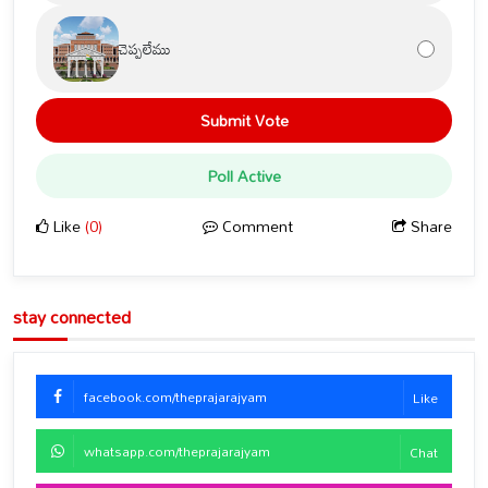
చెప్పలేము
Submit Vote
Poll Active
Like
(0)
Comment
Share
stay connected
facebook.com/theprajarajyam
Like
whatsapp.com/theprajarajyam
Chat