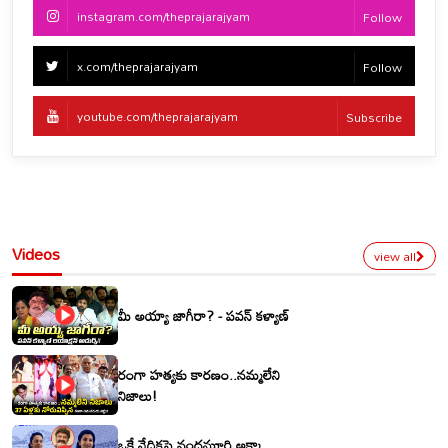
instagram.com/theprajarajyam
Follow
x.com/theprajarajyam
Follow
youtube.com/theprajarajyam
Subscribe
Videos
view all
మీ అయ్యా జాగీరా? - పవన్ కళ్యాణ్
రంగా హత్యకు కారణం..నమ్మలేని
నిజాలు!
ఒకే వేదికపై నందమూరి అక్కా