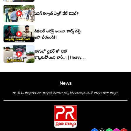
శ్రీనివాసరెడ్డి
పవన్ కళ్యాణ్ స్వాగ్ వేరే లెవెల్!!
డిజిటల్ అరెస్ట్ అంటూ కాల్స్ వస్తే
ఇలా చేయండి!!
వాగులో డ్రైవర్ తో సహా
కొట్టుకుపోయిన లారీ..! | Heavy
Flood Water Inflow In
khammam | Montha
Toofan
News
రాజకీయ వార్తలు
సినిమా వార్తలు
వీడియోలు
చిన్న వీడియోలు
ట్రెండింగ్ వార్తలు
తాజా వార్తలు