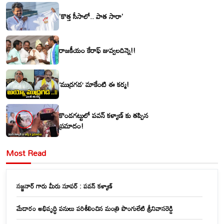
'కొత్త సీసాలో.. పాత సారా'
రాజకీయం కేరాఫ్ జువ్వలదిన్నె!!
‘ముద్రగడ’ మాకేంటి ఈ కర్మ!
కొండగట్టులో పవన్ కళ్యాణ్ కు తప్పిన
ప్రమాదం!
Most Read
సజ్జనార్ గారు మీరు సూపర్ : పవన్ కళ్యాణ్
మేడారం అభివృద్ధి పనులు పరిశీలించిన మంత్రి పొంగులేటి శ్రీనివాసరెడ్డి