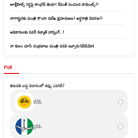
జూబ్లీహిల్స్‌ గడ్డపై కాంగ్రెస్ జెండా! రేవంత్ సంచలన కామెంట్స్!!
నాగార్జునకు మంత్రి కొండా సురేఖ క్షమాపణలు! అర్ధరాత్రి వివరణ!!
అధికారులకు పవన్ కల్యాణ్ వార్నింగ్..!
నా కులం చూసే చంద్రబాబు మంత్రి పదవి ఇచ్చారు!(వీడియో)
Poll
తిరుపతి లడ్డు వివాదంలో తప్పు ఎవరిదీ?
టీడీపీ
వైసీపీ