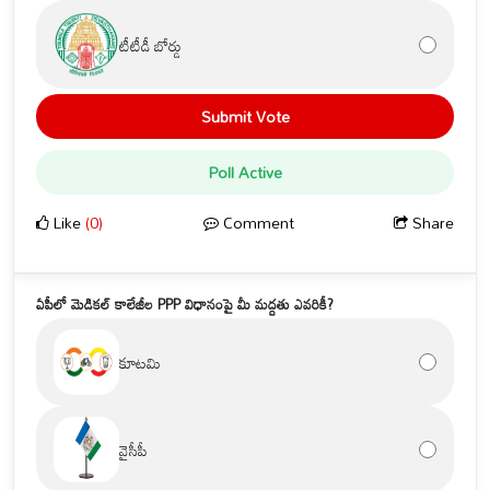
టీటీడీ బోర్డు
Submit Vote
Poll Active
Like
(0)
Comment
Share
ఏపీలో మెడికల్ కాలేజీల PPP విధానంపై మీ మద్దతు ఎవరికీ?
కూటమి
వైసీపీ