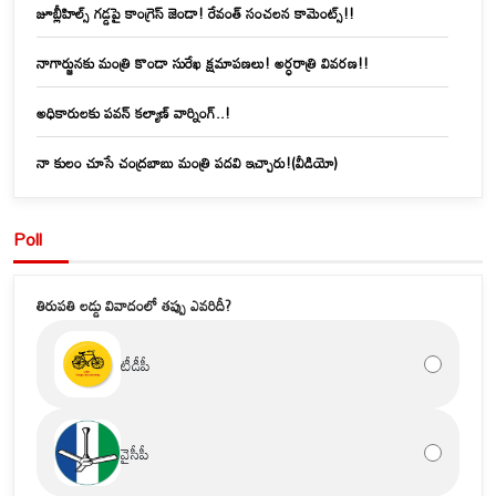
జూబ్లీహిల్స్‌ గడ్డపై కాంగ్రెస్ జెండా! రేవంత్ సంచలన కామెంట్స్!!
నాగార్జునకు మంత్రి కొండా సురేఖ క్షమాపణలు! అర్ధరాత్రి వివరణ!!
అధికారులకు పవన్ కల్యాణ్ వార్నింగ్..!
నా కులం చూసే చంద్రబాబు మంత్రి పదవి ఇచ్చారు!(వీడియో)
Poll
తిరుపతి లడ్డు వివాదంలో తప్పు ఎవరిదీ?
టీడీపీ
వైసీపీ