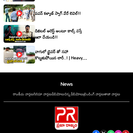
శ్రీనివాసరెడ్డి
పవన్ కళ్యాణ్ స్వాగ్ వేరే లెవెల్!!
డిజిటల్ అరెస్ట్ అంటూ కాల్స్ వస్తే
ఇలా చేయండి!!
వాగులో డ్రైవర్ తో సహా
కొట్టుకుపోయిన లారీ..! | Heavy
Flood Water Inflow In
khammam | Montha
Toofan
News
రాజకీయ వార్తలు
సినిమా వార్తలు
వీడియోలు
చిన్న వీడియోలు
ట్రెండింగ్ వార్తలు
తాజా వార్తలు