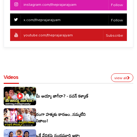
instagram.com/theprajarajyam
Follow
x.com/theprajarajyam
Follow
youtube.com/theprajarajyam
Subscribe
Videos
view all
మీ అయ్యా జాగీరా? - పవన్ కళ్యాణ్
రంగా హత్యకు కారణం..నమ్మలేని
నిజాలు!
ఒకే వేదికపై నందమూరి అక్కా