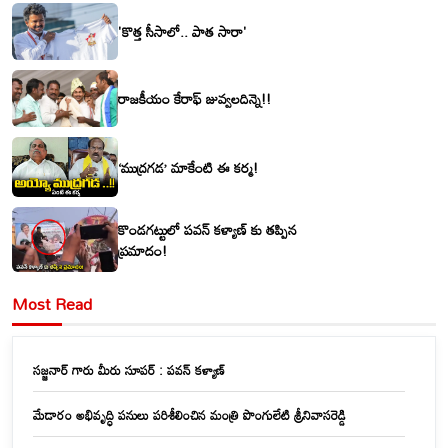
'కొత్త సీసాలో.. పాత సారా'
రాజకీయం కేరాఫ్ జువ్వలదిన్నె!!
‘ముద్రగడ’ మాకేంటి ఈ కర్మ!
కొండగట్టులో పవన్ కళ్యాణ్ కు తప్పిన
ప్రమాదం!
Most Read
సజ్జనార్ గారు మీరు సూపర్ : పవన్ కళ్యాణ్
మేడారం అభివృద్ధి పనులు పరిశీలించిన మంత్రి పొంగులేటి శ్రీనివాసరెడ్డి