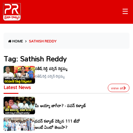
☰
HOME
SATHISH REDDY
Tag: Sathish Reddy
సతీష్ రెడ్డి వర్సెస్ రెడ్డమ్మ
సతీష్ రెడ్డి వర్సెస్ రెడ్డమ్మ
Latest News
view all
మీ అయ్యా జాగీరా? - పవన్ కళ్యాణ్
పవన్ కళ్యాణ్ చెప్పిన 111 జీవో
అంటే ఏంటో తెలుసా?