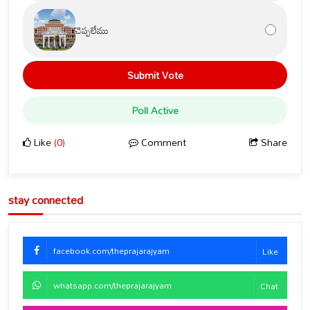
చెప్పలేము
Submit Vote
Poll Active
Like
(0)
Comment
Share
stay connected
facebook.com/theprajarajyam
Like
whatsapp.com/theprajarajyam
Chat