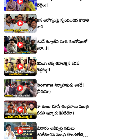
చెల్లెలు!
తన ఆరోగ్యంపై స్పందించిన కొడాలి
నాని
పవన్ కళ్యాణ్‌ని చూసి సంతోషంలో
ఇలా..!!
శివంగి లెక్క శివాలెత్తిన కడప
రెడ్డమ్మ!!
ibomma నిర్వాహకుడు ఇతడే!
(వీడియో)
నా కులం చూసే చంద్రబాబు మంత్రి
పదవి ఇచ్చారు!(వీడియో)
మేడారం అభివృద్ధి పనులు
పరిశీలించిన మంత్రి పొంగులేటి