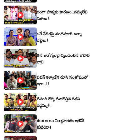
రంగా హత్యకు కారణం..నమ్మలేని
నిజాలు!
ఒకే వేదికపై నందమూరి అక్కా
చెల్లెలు!
తన ఆరోగ్యంపై స్పందించిన కొడాలి
నాని
పవన్ కళ్యాణ్‌ని చూసి సంతోషంలో
ఇలా..!!
శివంగి లెక్క శివాలెత్తిన కడప
రెడ్డమ్మ!!
ibomma నిర్వాహకుడు ఇతడే!
(వీడియో)