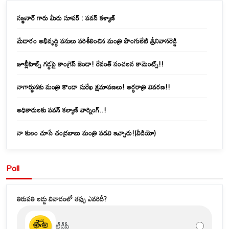
సజ్జనార్ గారు మీరు సూపర్ : పవన్ కళ్యాణ్
మేడారం అభివృద్ధి పనులు పరిశీలించిన మంత్రి పొంగులేటి శ్రీనివాసరెడ్డి
జూబ్లీహిల్స్‌ గడ్డపై కాంగ్రెస్ జెండా! రేవంత్ సంచలన కామెంట్స్!!
నాగార్జునకు మంత్రి కొండా సురేఖ క్షమాపణలు! అర్ధరాత్రి వివరణ!!
అధికారులకు పవన్ కల్యాణ్ వార్నింగ్..!
నా కులం చూసే చంద్రబాబు మంత్రి పదవి ఇచ్చారు!(వీడియో)
Poll
తిరుపతి లడ్డు వివాదంలో తప్పు ఎవరిదీ?
టీడీపీ