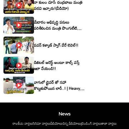
నా కులం చూసే చంద్రబాబు మంత్రి
పదవి ఇచ్చారు!(వీడియో)
మేడారం అభివృద్ధి పనులు
పరిశీలించిన మంత్రి పొంగులేటి
శ్రీనివాసరెడ్డి
పవన్ కళ్యాణ్ స్వాగ్ వేరే లెవెల్!!
డిజిటల్ అరెస్ట్ అంటూ కాల్స్ వస్తే
ఇలా చేయండి!!
వాగులో డ్రైవర్ తో సహా
కొట్టుకుపోయిన లారీ..! | Heavy
Flood Water Inflow In
khammam | Montha
Toofan
News
రాజకీయ వార్తలు
సినిమా వార్తలు
వీడియోలు
చిన్న వీడియోలు
ట్రెండింగ్ వార్తలు
తాజా వార్తలు