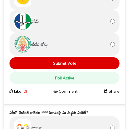
వైసీపీ
టీటీడీ బోర్డు
Submit Vote
Poll Active
Like
(0)
Comment
Share
ఏపీలో మెడికల్ కాలేజీల PPP విధానంపై మీ మద్దతు ఎవరికీ?
కూటమి