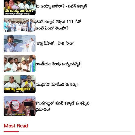
మీ అయ్యా జాగీరా? - పవన్ కళ్యాణ్
పవన్ కళ్యాణ్ చెప్పిన 111 జీవో
అంటే ఏంటో తెలుసా?
'కొత్త సీసాలో.. పాత సారా'
రాజకీయం కేరాఫ్ జువ్వలదిన్నె!!
‘ముద్రగడ’ మాకేంటి ఈ కర్మ!
కొండగట్టులో పవన్ కళ్యాణ్ కు తప్పిన
ప్రమాదం!
Most Read