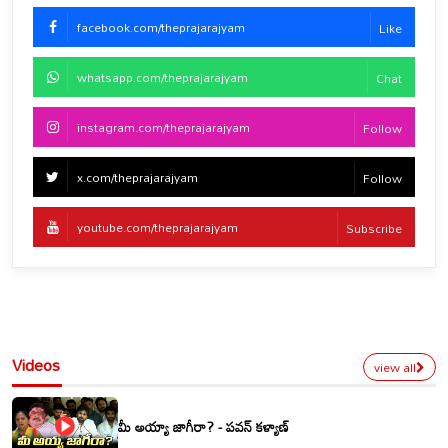
facebook.com/theprajarajyam
Like
whatsapp.com/theprajarajyam
Chat
instagram.com/theprajarajyam
Follow
x.com/theprajarajyam
Follow
youtube.com/theprajarajyam
Subscribe
Videos
view all
మీ అయ్యా జాగీరా? - పవన్ కళ్యాణ్