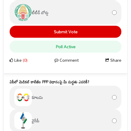
టీటీడీ బోర్డు
Submit Vote
Poll Active
Like
(0)
Comment
Share
ఏపీలో మెడికల్ కాలేజీల PPP విధానంపై మీ మద్దతు ఎవరికీ?
కూటమి
వైసీపీ