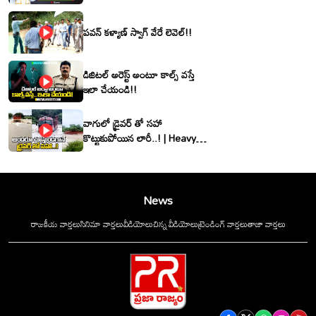
శ్రీనివాసరెడ్డి
పవన్ కళ్యాణ్ స్వాగ్ వేరే లెవెల్!!
డిజిటల్ అరెస్ట్ అంటూ కాల్స్ వస్తే
ఇలా చేయండి!!
వాగులో డ్రైవర్ తో సహా
కొట్టుకుపోయిన లారీ..! | Heavy
Flood Water Inflow In
khammam | Montha
Toofan
News
రాజకీయ వార్తలు
సినిమా వార్తలు
వీడియోలు
చిన్న వీడియోలు
ట్రెండింగ్ వార్తలు
తాజా వార్తలు