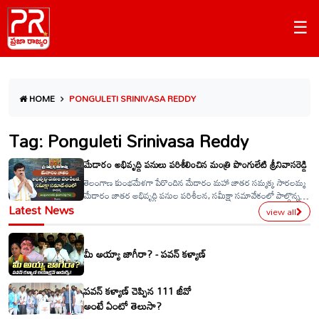
☰
HOME
PONGULETI SRINIVASA REDDY
Tag: Ponguleti Srinivasa Reddy
మేడారం అభివృద్ధి పనులు పరిశీలించిన మంత్రి పొంగులేటి శ్రీనివాసరెడ్డి
తెలంగాణ కుంభమేళగా పేరొందిన మేడారం మహా జాతర సమ్మక్క సారలమ్మ
మేడారం జాతర అభివృద్ధి పనుల పరిశీలన, సమీక్షా సమావేశంలో పాల్గొన్న
Latest News
మంత్రి పొంగులేటి శ్రీనివాస రెడ్డి. &nbsp;
view all
మీ అయ్యా జాగీరా? - పవన్ కళ్యాణ్
పవన్ కళ్యాణ్ చెప్పిన 111 జీవో
అంటే ఏంటో తెలుసా?