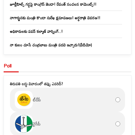
జూబ్లీహిల్స్‌ గడ్డపై కాంగ్రెస్ జెండా! రేవంత్ సంచలన కామెంట్స్!!
నాగార్జునకు మంత్రి కొండా సురేఖ క్షమాపణలు! అర్ధరాత్రి వివరణ!!
అధికారులకు పవన్ కల్యాణ్ వార్నింగ్..!
నా కులం చూసే చంద్రబాబు మంత్రి పదవి ఇచ్చారు!(వీడియో)
Poll
తిరుపతి లడ్డు వివాదంలో తప్పు ఎవరిదీ?
టీడీపీ
వైసీపీ