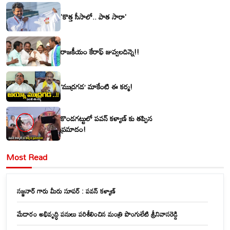
'కొత్త సీసాలో.. పాత సారా'
రాజకీయం కేరాఫ్ జువ్వలదిన్నె!!
‘ముద్రగడ’ మాకేంటి ఈ కర్మ!
కొండగట్టులో పవన్ కళ్యాణ్ కు తప్పిన
ప్రమాదం!
Most Read
సజ్జనార్ గారు మీరు సూపర్ : పవన్ కళ్యాణ్
మేడారం అభివృద్ధి పనులు పరిశీలించిన మంత్రి పొంగులేటి శ్రీనివాసరెడ్డి