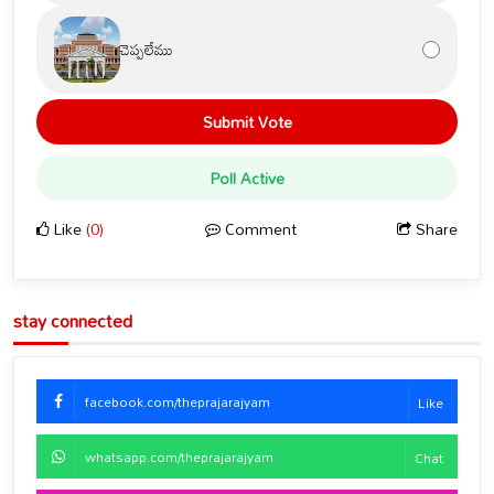
చెప్పలేము
Submit Vote
Poll Active
Like
(0)
Comment
Share
stay connected
facebook.com/theprajarajyam
Like
whatsapp.com/theprajarajyam
Chat