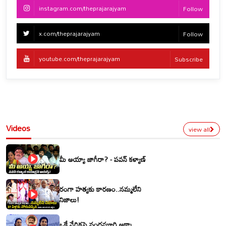
instagram.com/theprajarajyam
Follow
x.com/theprajarajyam
Follow
youtube.com/theprajarajyam
Subscribe
Videos
view all
మీ అయ్యా జాగీరా? - పవన్ కళ్యాణ్
రంగా హత్యకు కారణం..నమ్మలేని
నిజాలు!
ఒకే వేదికపై నందమూరి అక్కా