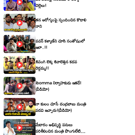
చెల్లెలు!
తన ఆరోగ్యంపై స్పందించిన కొడాలి
నాని
పవన్ కళ్యాణ్‌ని చూసి సంతోషంలో
ఇలా..!!
శివంగి లెక్క శివాలెత్తిన కడప
రెడ్డమ్మ!!
ibomma నిర్వాహకుడు ఇతడే!
(వీడియో)
నా కులం చూసే చంద్రబాబు మంత్రి
పదవి ఇచ్చారు!(వీడియో)
మేడారం అభివృద్ధి పనులు
పరిశీలించిన మంత్రి పొంగులేటి