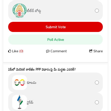
టీటీడీ బోర్డు
Submit Vote
Poll Active
Like
(0)
Comment
Share
ఏపీలో మెడికల్ కాలేజీల PPP విధానంపై మీ మద్దతు ఎవరికీ?
కూటమి
వైసీపీ