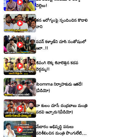
చెల్లెలు!
తన ఆరోగ్యంపై స్పందించిన కొడాలి
నాని
పవన్ కళ్యాణ్‌ని చూసి సంతోషంలో
ఇలా..!!
శివంగి లెక్క శివాలెత్తిన కడప
రెడ్డమ్మ!!
ibomma నిర్వాహకుడు ఇతడే!
(వీడియో)
నా కులం చూసే చంద్రబాబు మంత్రి
పదవి ఇచ్చారు!(వీడియో)
మేడారం అభివృద్ధి పనులు
పరిశీలించిన మంత్రి పొంగులేటి