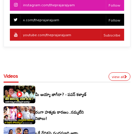
instagram.com/theprajarajyam
Follow
x.com/theprajarajyam
Follow
youtube.com/theprajarajyam
Subscribe
Videos
view all
మీ అయ్యా జాగీరా? - పవన్ కళ్యాణ్
రంగా హత్యకు కారణం..నమ్మలేని
నిజాలు!
ఒకే వేదికపై నందమూరి అక్కా