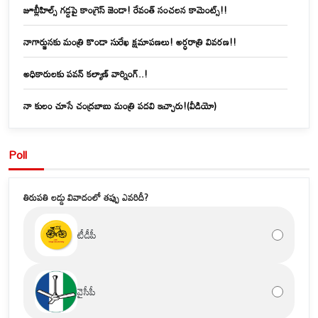
జూబ్లీహిల్స్‌ గడ్డపై కాంగ్రెస్ జెండా! రేవంత్ సంచలన కామెంట్స్!!
నాగార్జునకు మంత్రి కొండా సురేఖ క్షమాపణలు! అర్ధరాత్రి వివరణ!!
అధికారులకు పవన్ కల్యాణ్ వార్నింగ్..!
నా కులం చూసే చంద్రబాబు మంత్రి పదవి ఇచ్చారు!(వీడియో)
Poll
తిరుపతి లడ్డు వివాదంలో తప్పు ఎవరిదీ?
టీడీపీ
వైసీపీ