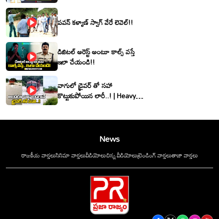
శ్రీనివాసరెడ్డి
పవన్ కళ్యాణ్ స్వాగ్ వేరే లెవెల్!!
డిజిటల్ అరెస్ట్ అంటూ కాల్స్ వస్తే
ఇలా చేయండి!!
వాగులో డ్రైవర్ తో సహా
కొట్టుకుపోయిన లారీ..! | Heavy
Flood Water Inflow In
khammam | Montha
Toofan
News
రాజకీయ వార్తలు
సినిమా వార్తలు
వీడియోలు
చిన్న వీడియోలు
ట్రెండింగ్ వార్తలు
తాజా వార్తలు