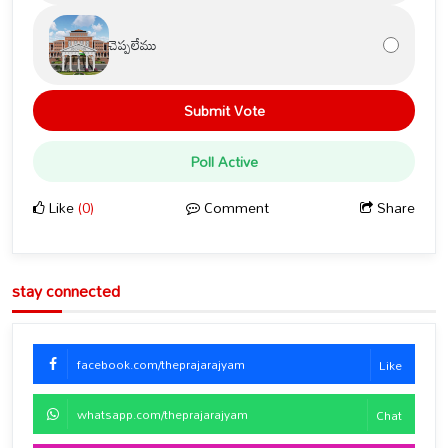
చెప్పలేము
Submit Vote
Poll Active
Like
(0)
Comment
Share
stay connected
facebook.com/theprajarajyam
Like
whatsapp.com/theprajarajyam
Chat