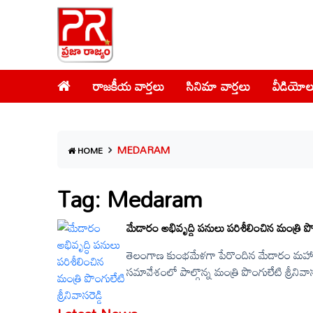
రాజకీయ వార్తలు
సినిమా వార్తలు
వీడియోల
MEDARAM
HOME
Tag: Medaram
మేడారం అభివృద్ధి పనులు పరిశీలించిన మంత్రి పొంగ
తెలంగాణ కుంభమేళగా పేరొందిన మేడారం మహా జ
సమావేశంలో పాల్గొన్న మంత్రి పొంగులేటి శ్రీనివా