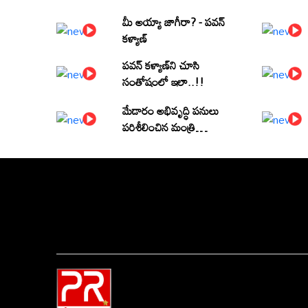
మీ అయ్యా జాగీరా? - పవన్
కళ్యాణ్
పవన్ కళ్యాణ్‌ని చూసి
సంతోషంలో ఇలా..!!
మేడారం అభివృద్ధి పనులు
పరిశీలించిన మంత్రి
పొంగులేటి శ్రీనివాసరెడ్డి