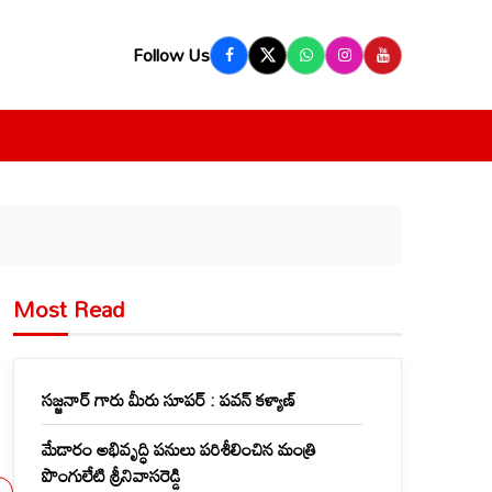
Follow Us
Most Read
సజ్జనార్ గారు మీరు సూపర్ : పవన్ కళ్యాణ్
మేడారం అభివృద్ధి పనులు పరిశీలించిన మంత్రి
పొంగులేటి శ్రీనివాసరెడ్డి