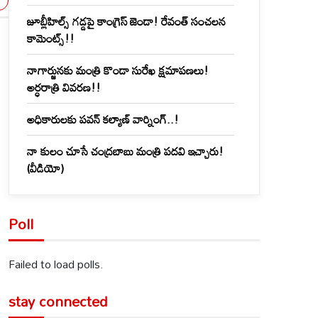
జూబ్లీహిల్స్‌ గడ్డపై కాంగ్రెస్ జెండా! రేవంత్ సంచలన
కామెంట్స్!!
నాగార్జునకు మంత్రి కొండా సురేఖ క్షమాపణలు!
అర్ధరాత్రి వివరణ!!
అధికారులకు పవన్ కల్యాణ్ వార్నింగ్..!
నా కులం చూసే చంద్రబాబు మంత్రి పదవి ఇచ్చారు!
(వీడియో)
Poll
Failed to load polls.
stay connected