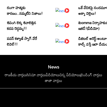
రంగా హత్యకు
ఒకే వేదికపై నందమూ
కారణం..నమ్మలేని నిజాలు!
అక్కా చెల్లెలు!
శివంగి లెక్క శివాలెత్తిన
ibomma నిర్వాహకు
కడప రెడ్డమ్మ!!
ఇతడే!(వీడియో)
పవన్ కళ్యాణ్ స్వాగ్ వేరే
డిజిటల్ అరెస్ట్ అంటూ
లెవెల్!!
కాల్స్ వస్తే ఇలా చేయ
News
రాజకీయ వార్తలు
సినిమా వార్తలు
వీడియోలు
చిన్న వీడియోలు
ట్రెండింగ్ వార్తలు
తాజా వార్తలు