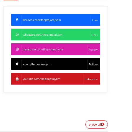
facebook.com/theprajarajyam
Like
whatsapp.com/theprajarajyam
Chat
instagram.com/theprajarajyam
Follow
x.com/theprajarajyam
Follow
youtube.com/theprajarajyam
Subscribe
view all