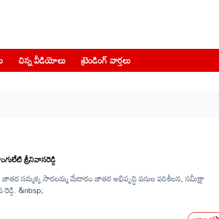
ు
చిన్న వీడియోలు
ట్రెండింగ్ వార్తలు
ులేటి శ్రీనివాసరెడ్డి
ాతర సమ్మక్క సారలమ్మ మేడారం జాతర అభివృద్ధి పనుల పరిశీలన, సమీక్షా
స రెడ్డి. &nbsp;