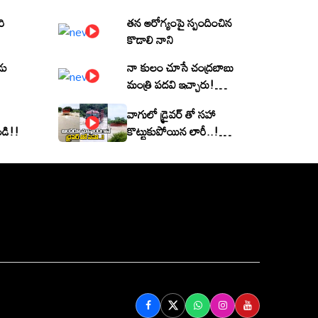
రి
తన ఆరోగ్యంపై స్పందించిన
కొడాలి నాని
డు
నా కులం చూసే చంద్రబాబు
మంత్రి పదవి ఇచ్చారు!
(వీడియో)
వాగులో డ్రైవర్ తో సహా
ండి!!
కొట్టుకుపోయిన లారీ..! |
Heavy Flood Water
Inflow In khammam |
Montha Toofan
Follow Us