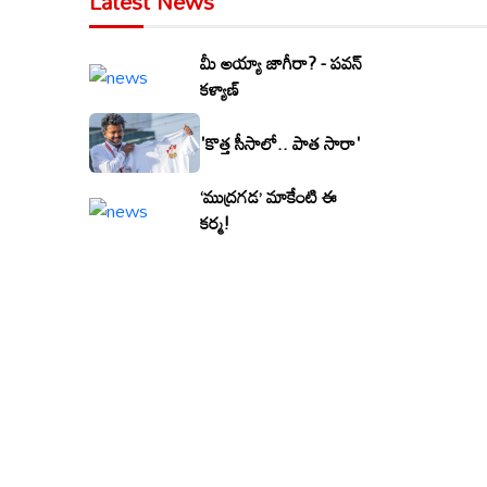
Latest News
మీ అయ్యా జాగీరా? - పవన్
కళ్యాణ్
'కొత్త సీసాలో.. పాత సారా'
‘ముద్రగడ’ మాకేంటి ఈ
కర్మ!