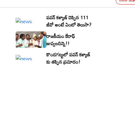
view all
పవన్ కళ్యాణ్ చెప్పిన 111
జీవో అంటే ఏంటో తెలుసా?
రాజకీయం కేరాఫ్
జువ్వలదిన్నె!!
కొండగట్టులో పవన్ కళ్యాణ్
కు తప్పిన ప్రమాదం!