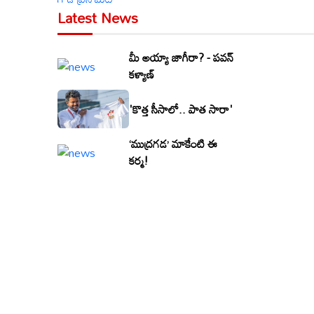
Latest News
మీ అయ్యా జాగీరా? - పవన్
కళ్యాణ్
'కొత్త సీసాలో.. పాత సారా'
‘ముద్రగడ’ మాకేంటి ఈ
కర్మ!