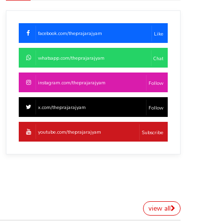
facebook.com/theprajarajyam
Like
whatsapp.com/theprajarajyam
Chat
instagram.com/theprajarajyam
Follow
x.com/theprajarajyam
Follow
youtube.com/theprajarajyam
Subscribe
view all