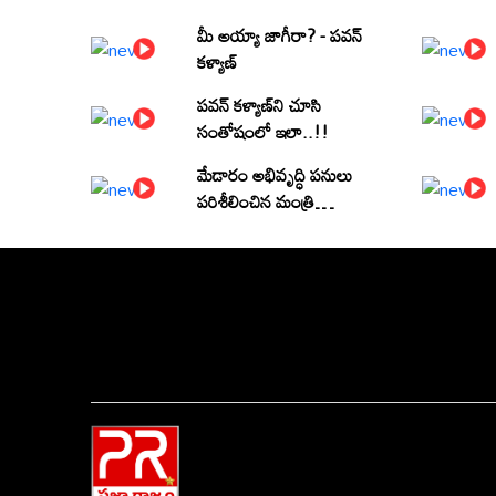
మీ అయ్యా జాగీరా? - పవన్
కళ్యాణ్
పవన్ కళ్యాణ్‌ని చూసి
సంతోషంలో ఇలా..!!
మేడారం అభివృద్ధి పనులు
పరిశీలించిన మంత్రి
పొంగులేటి శ్రీనివాసరెడ్డి