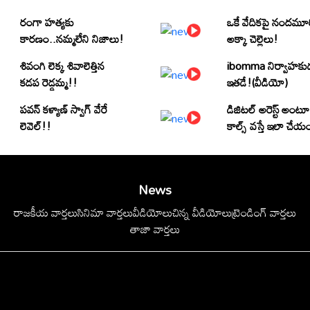
రంగా హత్యకు
ఒకే వేదికపై నందమూ
కారణం..నమ్మలేని నిజాలు!
అక్కా చెల్లెలు!
శివంగి లెక్క శివాలెత్తిన
ibomma నిర్వాహకు
కడప రెడ్డమ్మ!!
ఇతడే!(వీడియో)
పవన్ కళ్యాణ్ స్వాగ్ వేరే
డిజిటల్ అరెస్ట్ అంటూ
లెవెల్!!
కాల్స్ వస్తే ఇలా చేయ
News
రాజకీయ వార్తలు
సినిమా వార్తలు
వీడియోలు
చిన్న వీడియోలు
ట్రెండింగ్ వార్తలు
తాజా వార్తలు