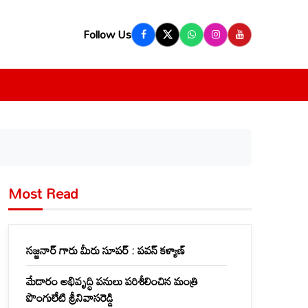
Follow Us
Most Read
సజ్జనార్ గారు మీరు సూపర్ : పవన్ కళ్యాణ్
మేడారం అభివృద్ధి పనులు పరిశీలించిన మంత్రి
పొంగులేటి శ్రీనివాసరెడ్డి