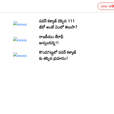
view all
పవన్ కళ్యాణ్ చెప్పిన 111
జీవో అంటే ఏంటో తెలుసా?
రాజకీయం కేరాఫ్
జువ్వలదిన్నె!!
కొండగట్టులో పవన్ కళ్యాణ్
కు తప్పిన ప్రమాదం!