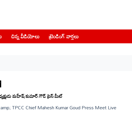
ు
చిన్న వీడియోలు
ట్రెండింగ్ వార్తలు
d
పీసీసీ అధ్యక్షుడు మహేష్ కుమార్ గౌడ్ ప్రెస్ మీట్
 &amp; TPCC Chief Mahesh Kumar Goud Press Meet Live