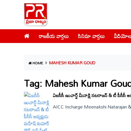
రాజకీయ వార్తలు
సినిమా వార్తలు
వీడియోల
MAHESH KUMAR GOUD
HOME
Tag: Mahesh Kumar Gou
ఏఐసీసీ ఇంచార్జ్ మీనాక్షి నటరాజన్ & టీ 
AICC Incharge Meenakshi Natarajan