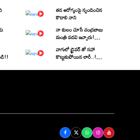
రి
తన ఆరోగ్యంపై స్పందించిన
కొడాలి నాని
డు
నా కులం చూసే చంద్రబాబు
మంత్రి పదవి ఇచ్చారు!
(వీడియో)
వాగులో డ్రైవర్ తో సహా
ండి!!
కొట్టుకుపోయిన లారీ..! |
Heavy Flood Water
Inflow In khammam |
Montha Toofan
Follow Us