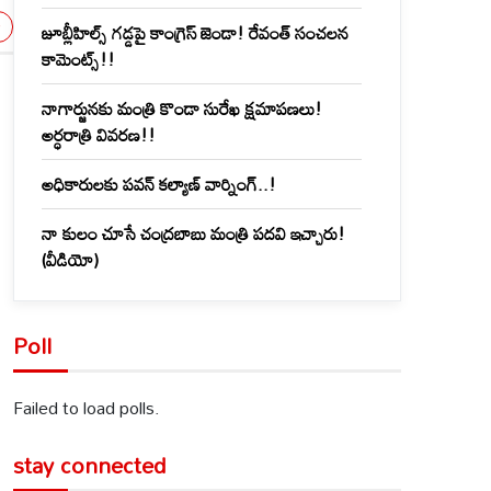
జూబ్లీహిల్స్‌ గడ్డపై కాంగ్రెస్ జెండా! రేవంత్ సంచలన
కామెంట్స్!!
నాగార్జునకు మంత్రి కొండా సురేఖ క్షమాపణలు!
అర్ధరాత్రి వివరణ!!
అధికారులకు పవన్ కల్యాణ్ వార్నింగ్..!
నా కులం చూసే చంద్రబాబు మంత్రి పదవి ఇచ్చారు!
(వీడియో)
Poll
Failed to load polls.
stay connected