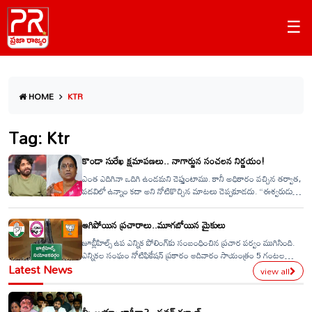
☰
HOME
KTR
Tag: Ktr
కొండా సురేఖ క్షమాపణలు.. నాగార్జున సంచలన నిర్ణయం!
ఎంత ఎదిగినా ఒదిగి ఉండమని చెప్తుంటాము. కానీ అధికారం వచ్చిన తర్వాత,
పదవిలో ఉన్నాం కదా అని నోటికొచ్చిన మాటలు చెప్పకూడదు. “ఈశ్వరుడు
నోరు ఇచ్చాడని” నోటికొచ్చినది మాట్లాడకూడదు. కాదు, నేను ఇంతే, నా రూటే,
సెపరేట్ అని చెప్పినా, దాని సమయం వచ్చినప్పుడు కాలం మాట్లాడుతుంది —
ఆగిపోయిన ప్రచారాలు..మూగబోయిన మైకులు
కాలం నిర్ణయిస్తుంది. శృతిమించనంత వరకు ఏదైనా ఇంపే.. పరిధులు దాటితే
ముమ్మాటికీ కంపే.
జూబ్లీహిల్స్ ఉప ఎన్నిక పోలింగ్‌కు సంబంధించిన ప్ర‌చార ప‌ర్వం ముగిసింది.
ఎన్నిక‌ల సంఘం నోటిఫికేషన్ ప్ర‌కారం ఆదివారం సాయంత్రం 5 గంట‌ల
Latest News
వ‌ర‌కు ప్ర‌చారానికి అవ‌కాశం ఉండ‌గా..దాదాపు 45రోజులుగా హోరెత్తించిన
view all
మైకులు ఒక్కసారిగా మూగబోయాయి. ప్రచారానికి తెర పడింది.అన్ని పార్టీల
నేతలందరూ చివరి నిమిషం వరకూ సర్వశక్తులను ఒడ్డి ప్రచారం చేశారు.