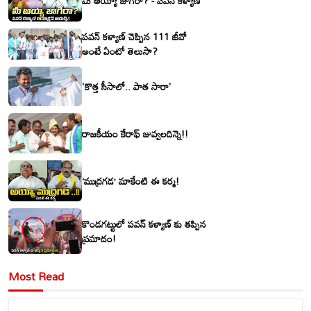
మీ అయ్యా జాగీరా? - పవన్ కళ్యాణ్
పవన్ కళ్యాణ్ చెప్పిన 111 జీవో
అంటే ఏంటో తెలుసా?
'కొత్త సీసాలో.. పాత సారా'
రాజకీయం కేరాఫ్ జువ్వలదిన్నె!!
‘ముద్రగడ’ మాకేంటి ఈ కర్మ!
కొండగట్టులో పవన్ కళ్యాణ్ కు తప్పిన
ప్రమాదం!
Most Read