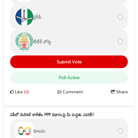
వైసీపీ
టీటీడీ బోర్డు
Submit Vote
Poll Active
Like
(0)
Comment
Share
ఏపీలో మెడికల్ కాలేజీల PPP విధానంపై మీ మద్దతు ఎవరికీ?
కూటమి