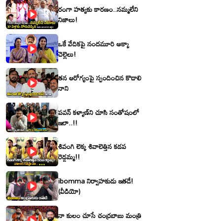
రంగా హత్యకు కారణం..నమ్మలేని
నిజాలు!
ఒకే వేదికపై నందమూరి అక్కా
చెల్లెలు!
తన ఆరోగ్యంపై స్పందించిన కొడాలి
నాని
పవన్ కళ్యాణ్‌ని చూసి సంతోషంలో
ఇలా..!!
శివంగి లెక్క శివాలెత్తిన కడప
రెడ్డమ్మ!!
ibomma నిర్వాహకుడు ఇతడే!
(వీడియో)
నా కులం చూసే చంద్రబాబు మంత్రి