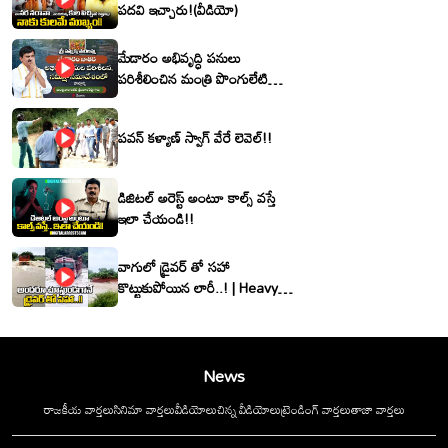
పదవి ఇచ్చారు!(వీడియో)
మేడారం అభివృద్ధి పనులు
పరిశీలించిన మంత్రి పొంగులేటి
శ్రీనివాసరెడ్డి
పవన్ కళ్యాణ్ స్వాగ్ వేరే లెవెల్!!
డిజిటల్ అరెస్ట్ అంటూ కాల్స్ వస్తే
ఇలా చేయండి!!
వాగులో డ్రైవర్ తో సహా
కొట్టుకుపోయిన లారీ..! | Heavy
Flood Water Inflow In
khammam | Montha
Toofan
News
రాజకీయ వార్తలు
సినిమా వార్తలు
వీడియోలు
చిన్న వీడియోలు
ట్రెండింగ్ వార్తలు
తాజా వార్తలు