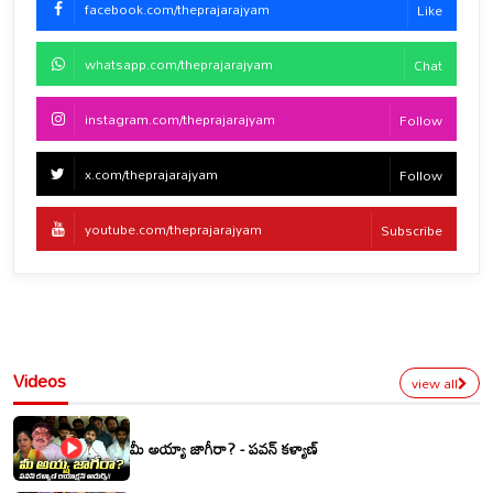
facebook.com/theprajarajyam
Like
whatsapp.com/theprajarajyam
Chat
instagram.com/theprajarajyam
Follow
x.com/theprajarajyam
Follow
youtube.com/theprajarajyam
Subscribe
Videos
view all
మీ అయ్యా జాగీరా? - పవన్ కళ్యాణ్