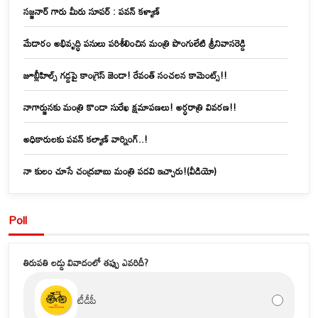
సజ్జనార్ గారు మీరు సూపర్ : పవన్ కళ్యాణ్
మేడారం అభివృద్ధి పనులు పరిశీలించిన మంత్రి పొంగులేటి శ్రీనివాసరెడ్డి
జూబ్లీహిల్స్‌ గడ్డపై కాంగ్రెస్ జెండా! రేవంత్ సంచలన కామెంట్స్!!
నాగార్జునకు మంత్రి కొండా సురేఖ క్షమాపణలు! అర్ధరాత్రి వివరణ!!
అధికారులకు పవన్ కల్యాణ్ వార్నింగ్..!
నా కులం చూసే చంద్రబాబు మంత్రి పదవి ఇచ్చారు!(వీడియో)
Poll
తిరుపతి లడ్డు వివాదంలో తప్పు ఎవరిదీ?
టీడీపీ