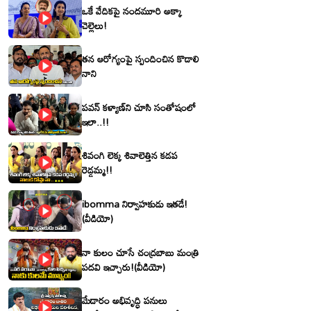
ఒకే వేదికపై నందమూరి అక్కా
చెల్లెలు!
తన ఆరోగ్యంపై స్పందించిన కొడాలి
నాని
పవన్ కళ్యాణ్‌ని చూసి సంతోషంలో
ఇలా..!!
శివంగి లెక్క శివాలెత్తిన కడప
రెడ్డమ్మ!!
ibomma నిర్వాహకుడు ఇతడే!
(వీడియో)
నా కులం చూసే చంద్రబాబు మంత్రి
పదవి ఇచ్చారు!(వీడియో)
మేడారం అభివృద్ధి పనులు