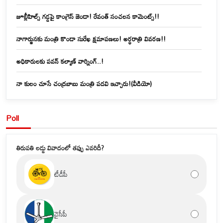
జూబ్లీహిల్స్‌ గడ్డపై కాంగ్రెస్ జెండా! రేవంత్ సంచలన కామెంట్స్!!
నాగార్జునకు మంత్రి కొండా సురేఖ క్షమాపణలు! అర్ధరాత్రి వివరణ!!
అధికారులకు పవన్ కల్యాణ్ వార్నింగ్..!
నా కులం చూసే చంద్రబాబు మంత్రి పదవి ఇచ్చారు!(వీడియో)
Poll
తిరుపతి లడ్డు వివాదంలో తప్పు ఎవరిదీ?
టీడీపీ
వైసీపీ