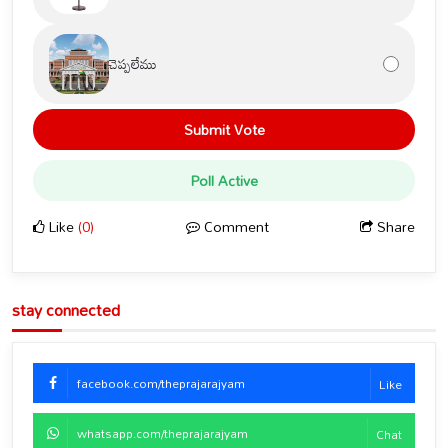
చెప్పలేము
Submit Vote
Poll Active
Like
(0)
Comment
Share
stay connected
facebook.com/theprajarajyam
Like
whatsapp.com/theprajarajyam
Chat