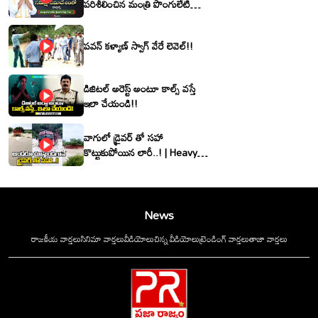
పరిశీలించిన మంత్రి పొంగులేటి
శ్రీనివాసరెడ్డి
పవన్ కళ్యాణ్ స్వాగ్ వేరే లెవెల్!!
డిజిటల్ అరెస్ట్ అంటూ కాల్స్ వస్తే
ఇలా చేయండి!!
వాగులో డ్రైవర్ తో సహా
కొట్టుకుపోయిన లారీ..! | Heavy
Flood Water Inflow In
khammam | Montha
Toofan
News
రాజకీయ వార్తలు
సినిమా వార్తలు
వీడియోలు
చిన్న వీడియోలు
ట్రెండింగ్ వార్తలు
తాజా వార్తలు