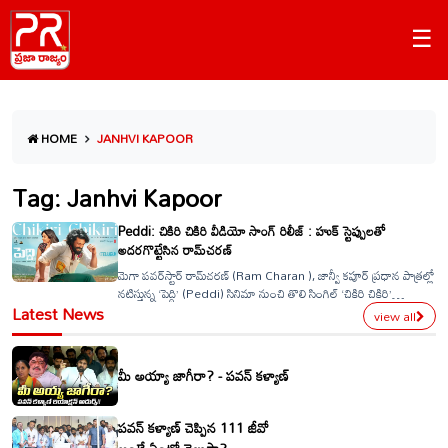
☰
HOME
JANHVI KAPOOR
Tag: Janhvi Kapoor
Peddi: చికిరి చికిరి వీడియో సాంగ్ రిలీజ్ : హుక్ స్టెప్పులతో
అదరగొట్టేసిన రామ్‌చరణ్
మెగా పవర్‌స్టార్ రామ్‌చరణ్ (Ram Charan ), జాన్వీ కపూర్ ప్రధాన పాత్రల్లో
నటిస్తున్న ‘పెద్ది’ (Peddi) సినిమా నుంచి తొలి సింగిల్ ‘చికిరి చికిరి’
Latest News
విడుదలైంది. ఈ పాటలో రామ్‌చరణ్ డ్యాన్స్ స్టెప్స్, ఎనర్జీ ప్రేక్షకులను ముగ్ధులను
view all
చేస్తున్నాయి. జాన్వీ కపూర్ (Jahnavi Kapoor) తన స్క్రీన్ ప్రెజెన్స్, గ్లామర్‌తో
పాటకు అదనపు అందాన్ని చేకూర్చింది. జానీ మాస్టర్ (
మీ అయ్యా జాగీరా? - పవన్ కళ్యాణ్
పవన్ కళ్యాణ్ చెప్పిన 111 జీవో