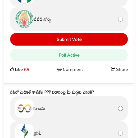
టీటీడీ బోర్డు
Submit Vote
Poll Active
Like
(0)
Comment
Share
ఏపీలో మెడికల్ కాలేజీల PPP విధానంపై మీ మద్దతు ఎవరికీ?
కూటమి
వైసీపీ