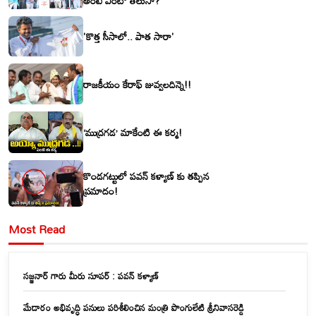
అంటే ఏంటో తెలుసా?
'కొత్త సీసాలో.. పాత సారా'
రాజకీయం కేరాఫ్ జువ్వలదిన్నె!!
‘ముద్రగడ’ మాకేంటి ఈ కర్మ!
కొండగట్టులో పవన్ కళ్యాణ్ కు తప్పిన
ప్రమాదం!
Most Read
సజ్జనార్ గారు మీరు సూపర్ : పవన్ కళ్యాణ్
మేడారం అభివృద్ధి పనులు పరిశీలించిన మంత్రి పొంగులేటి శ్రీనివాసరెడ్డి