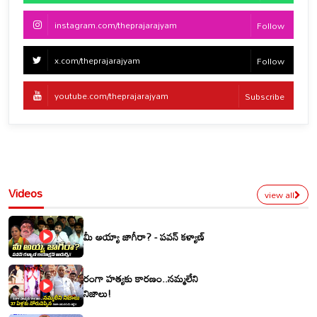
instagram.com/theprajarajyam
Follow
x.com/theprajarajyam
Follow
youtube.com/theprajarajyam
Subscribe
Videos
view all
మీ అయ్యా జాగీరా? - పవన్ కళ్యాణ్
రంగా హత్యకు కారణం..నమ్మలేని
నిజాలు!