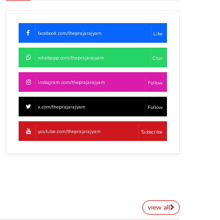
facebook.com/theprajarajyam
Like
whatsapp.com/theprajarajyam
Chat
instagram.com/theprajarajyam
Follow
x.com/theprajarajyam
Follow
youtube.com/theprajarajyam
Subscribe
view all