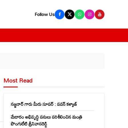
Follow Us
Most Read
సజ్జనార్ గారు మీరు సూపర్ : పవన్ కళ్యాణ్
మేడారం అభివృద్ధి పనులు పరిశీలించిన మంత్రి
పొంగులేటి శ్రీనివాసరెడ్డి