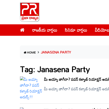
రాజకీయ వార్తలు
సినిమా వార్తలు
వీడియోల
JANASENA PARTY
HOME
Tag: Janasena Party
మీ అయ్యా జాగీరా? పవన్ కళ్యాణ్ రియాక్షన్ అదుర
మీ అయ్యా జాగీరా? పవన్ కళ్యాణ్ రియాక్షన్ అద