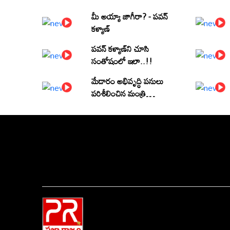
మీ అయ్యా జాగీరా? - పవన్
కళ్యాణ్
పవన్ కళ్యాణ్‌ని చూసి
సంతోషంలో ఇలా..!!
మేడారం అభివృద్ధి పనులు
పరిశీలించిన మంత్రి
పొంగులేటి శ్రీనివాసరెడ్డి