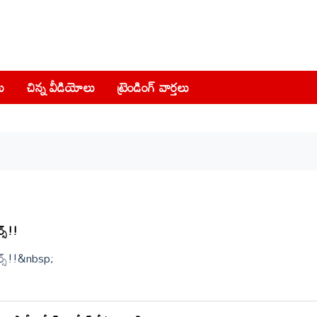
ు
చిన్న వీడియోలు
ట్రెండింగ్ వార్తలు
్స్!!
ుర్స్!!&nbsp;