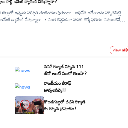
ర్టీ ఇమేజ్ డ్యామేజ్ చేస్తున్నారా?
ిల్లాలో ఇప్పుడు పరిస్థితి తలకిందులవుతుందా.. అధినేత ఆదేశాలను పక్కనపెట్టి
టీ ఇమేజ్ డ్యామేజ్ చేస్తున్నారా..? ఎంత కష్టపడినా మనకి దక్కే ఫలితం ఏముందనే
ారా.. అవసరమైనప్పుడు వాడేయడం.. అవకాశం ఇవ్వాల్సి వచ్చినప్పుడు పక్కకి
స్ అయ్యారా..&nbsp;అవకాశం వచ్చి ఏడాదిన్నర అవుతున్న.. పెరిగిన ఇమేజ్ కంటే
ముకగా నిలిచిన ఆ జిల్లాలో జనసేన ఎందుకు&nbsp;ముందుకెళ్లలేక పోతోంది..
view all
పవన్ కళ్యాణ్ చెప్పిన 111
జీవో అంటే ఏంటో తెలుసా?
రాజకీయం కేరాఫ్
జువ్వలదిన్నె!!
కొండగట్టులో పవన్ కళ్యాణ్
కు తప్పిన ప్రమాదం!