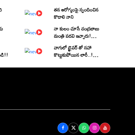
రి
తన ఆరోగ్యంపై స్పందించిన
కొడాలి నాని
డు
నా కులం చూసే చంద్రబాబు
మంత్రి పదవి ఇచ్చారు!
(వీడియో)
వాగులో డ్రైవర్ తో సహా
ండి!!
కొట్టుకుపోయిన లారీ..! |
Heavy Flood Water
Inflow In khammam |
Montha Toofan
Follow Us