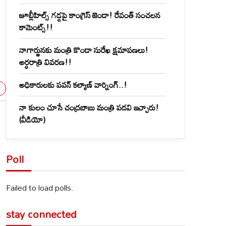
జూబ్లీహిల్స్‌ గడ్డపై కాంగ్రెస్ జెండా! రేవంత్ సంచలన
కామెంట్స్!!
నాగార్జునకు మంత్రి కొండా సురేఖ క్షమాపణలు!
అర్ధరాత్రి వివరణ!!
అధికారులకు పవన్ కల్యాణ్ వార్నింగ్..!
నా కులం చూసే చంద్రబాబు మంత్రి పదవి ఇచ్చారు!
(వీడియో)
Poll
Failed to load polls.
stay connected