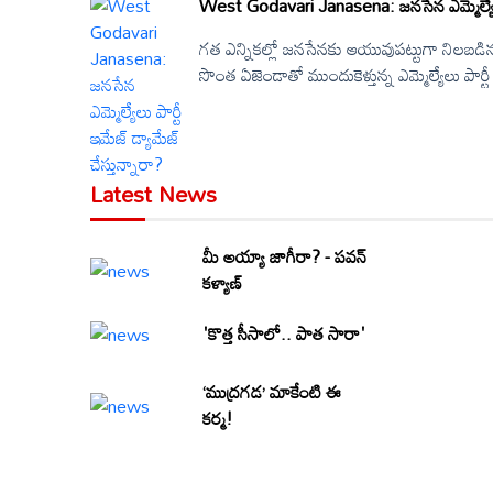
West Godavari Janasena: జనసేన ఎమ్మెల్యేలు పా
గత ఎన్నికల్లో జనసేనకు ఆయువుపట్టుగా నిలబడిన జ
సొంత ఏజెండాతో ముందుకెళ్తున్న ఎమ్మెల్యేలు పార్
నైరాస్యంలో జిల్లా అధ్యక్షుడు అయోమయంలో పడ్డ
నెట్టేయడం జనసేనలో ఎప్పుడు జరిగేదే అని ఫిక్
జరిగిన డ్యామేజే ఎక్కువ కనిపిస్తుందా.. వెన్నె
Latest News
మీ అయ్యా జాగీరా? - పవన్
కళ్యాణ్
'కొత్త సీసాలో.. పాత సారా'
‘ముద్రగడ’ మాకేంటి ఈ
కర్మ!