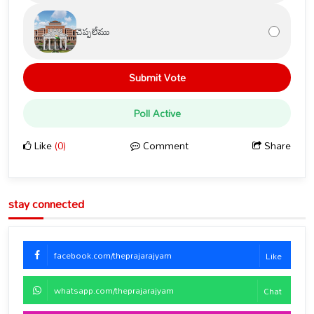
చెప్పలేము
Submit Vote
Poll Active
Like
(0)
Comment
Share
stay connected
facebook.com/theprajarajyam
Like
whatsapp.com/theprajarajyam
Chat