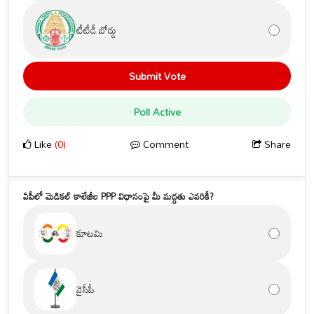
టీటీడీ బోర్డు
Submit Vote
Poll Active
Like
(0)
Comment
Share
ఏపీలో మెడికల్ కాలేజీల PPP విధానంపై మీ మద్దతు ఎవరికీ?
కూటమి
వైసీపీ