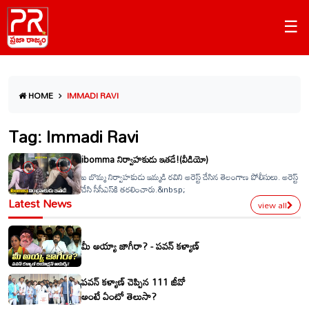
☰
HOME
IMMADI RAVI
Tag: Immadi Ravi
ibomma నిర్వాహకుడు ఇతడే!(వీడియో)
ఐ బొమ్మ నిర్వాహకుడు ఇమ్మడి రవిని అరెస్ట్ చేసిన తెలంగాణ పోలీసులు. అరెస్ట్
చేసి సీసీఎస్‌కి తరలించారు.&nbsp;
Latest News
view all
మీ అయ్యా జాగీరా? - పవన్ కళ్యాణ్
పవన్ కళ్యాణ్ చెప్పిన 111 జీవో
అంటే ఏంటో తెలుసా?