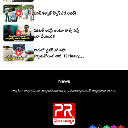
శ్రీనివాసరెడ్డి
పవన్ కళ్యాణ్ స్వాగ్ వేరే లెవెల్!!
డిజిటల్ అరెస్ట్ అంటూ కాల్స్ వస్తే
ఇలా చేయండి!!
వాగులో డ్రైవర్ తో సహా
కొట్టుకుపోయిన లారీ..! | Heavy
Flood Water Inflow In
khammam | Montha
Toofan
News
రాజకీయ వార్తలు
సినిమా వార్తలు
వీడియోలు
చిన్న వీడియోలు
ట్రెండింగ్ వార్తలు
తాజా వార్తలు