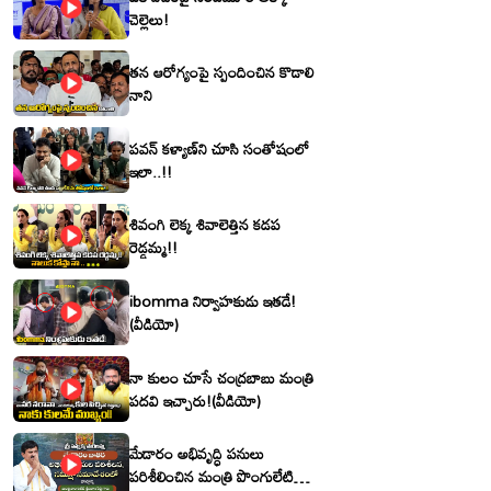
చెల్లెలు!
తన ఆరోగ్యంపై స్పందించిన కొడాలి
నాని
పవన్ కళ్యాణ్‌ని చూసి సంతోషంలో
ఇలా..!!
శివంగి లెక్క శివాలెత్తిన కడప
రెడ్డమ్మ!!
ibomma నిర్వాహకుడు ఇతడే!
(వీడియో)
నా కులం చూసే చంద్రబాబు మంత్రి
పదవి ఇచ్చారు!(వీడియో)
మేడారం అభివృద్ధి పనులు
పరిశీలించిన మంత్రి పొంగులేటి