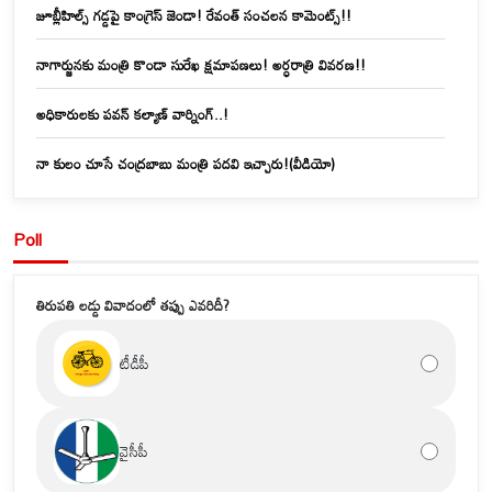
జూబ్లీహిల్స్‌ గడ్డపై కాంగ్రెస్ జెండా! రేవంత్ సంచలన కామెంట్స్!!
నాగార్జునకు మంత్రి కొండా సురేఖ క్షమాపణలు! అర్ధరాత్రి వివరణ!!
అధికారులకు పవన్ కల్యాణ్ వార్నింగ్..!
నా కులం చూసే చంద్రబాబు మంత్రి పదవి ఇచ్చారు!(వీడియో)
Poll
తిరుపతి లడ్డు వివాదంలో తప్పు ఎవరిదీ?
టీడీపీ
వైసీపీ