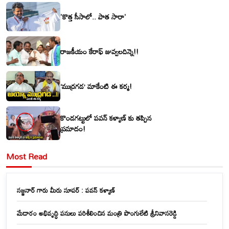
'కొత్త సీసాలో.. పాత సారా'
రాజకీయం కేరాఫ్ జువ్వలదిన్నె!!
‘ముద్రగడ’ మాకేంటి ఈ కర్మ!
కొండగట్టులో పవన్ కళ్యాణ్ కు తప్పిన
ప్రమాదం!
Most Read
సజ్జనార్ గారు మీరు సూపర్ : పవన్ కళ్యాణ్
మేడారం అభివృద్ధి పనులు పరిశీలించిన మంత్రి పొంగులేటి శ్రీనివాసరెడ్డి