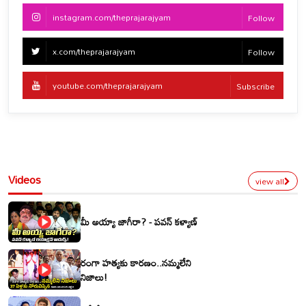
instagram.com/theprajarajyam
Follow
x.com/theprajarajyam
Follow
youtube.com/theprajarajyam
Subscribe
Videos
view all
మీ అయ్యా జాగీరా? - పవన్ కళ్యాణ్
రంగా హత్యకు కారణం..నమ్మలేని
నిజాలు!