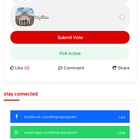
చెప్పలేము
Submit Vote
Poll Active
Like
(0)
Comment
Share
stay connected
facebook.com/theprajarajyam
Like
whatsapp.com/theprajarajyam
Chat