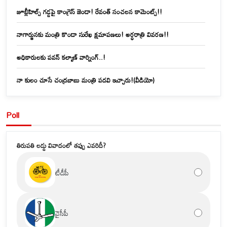
జూబ్లీహిల్స్‌ గడ్డపై కాంగ్రెస్ జెండా! రేవంత్ సంచలన కామెంట్స్!!
నాగార్జునకు మంత్రి కొండా సురేఖ క్షమాపణలు! అర్ధరాత్రి వివరణ!!
అధికారులకు పవన్ కల్యాణ్ వార్నింగ్..!
నా కులం చూసే చంద్రబాబు మంత్రి పదవి ఇచ్చారు!(వీడియో)
Poll
తిరుపతి లడ్డు వివాదంలో తప్పు ఎవరిదీ?
టీడీపీ
వైసీపీ