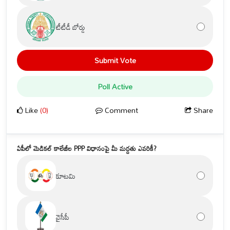
టీటీడీ బోర్డు
Submit Vote
Poll Active
Like
(0)
Comment
Share
ఏపీలో మెడికల్ కాలేజీల PPP విధానంపై మీ మద్దతు ఎవరికీ?
కూటమి
వైసీపీ