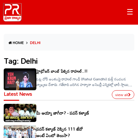
☰
HOME
DELHI
Tag: Delhi
హైడ్రోజన్ బాంబ్ పేల్చిన రాహుల్..!!
ఓట్ల చోరీ అంశంపై రాహుల్ గాంధీ (Rahul Gandhi) మళ్లీ సంచలన
వ్యాఖ్యలు చేశారు. గతేడాది జరిగిన హర్యానా అసెంబ్లీ ఎన్నికల్లో భారీ స్థాయిలో
ఓట్ల దోపిడి జరిగింది అని ఆయన ఆరోపించారు. “ఈ ఆరోపణలు నేను 100
Latest News
view all
శాతం పక్కా ఆధారాలతో చేస్తున్నాను. హర్యానాలో ప్రతి ఎనిమిది ఓట్లలో ఒకటి
నకిలీ” అని రాహుల్ అన్నారు.
మీ అయ్యా జాగీరా? - పవన్ కళ్యాణ్
పవన్ కళ్యాణ్ చెప్పిన 111 జీవో
అంటే ఏంటో తెలుసా?