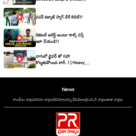
శ్రీనివాసరెడ్డి
పవన్ కళ్యాణ్ స్వాగ్ వేరే లెవెల్!!
డిజిటల్ అరెస్ట్ అంటూ కాల్స్ వస్తే
ఇలా చేయండి!!
వాగులో డ్రైవర్ తో సహా
కొట్టుకుపోయిన లారీ..! | Heavy
Flood Water Inflow In
khammam | Montha
Toofan
News
రాజకీయ వార్తలు
సినిమా వార్తలు
వీడియోలు
చిన్న వీడియోలు
ట్రెండింగ్ వార్తలు
తాజా వార్తలు