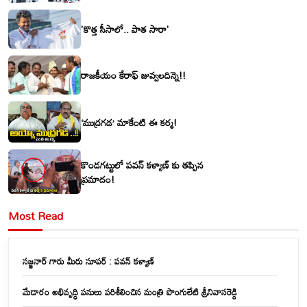
'కొత్త సీసాలో.. పాత సారా'
రాజకీయం కేరాఫ్ జువ్వలదిన్నె!!
‘ముద్రగడ’ మాకేంటి ఈ కర్మ!
కొండగట్టులో పవన్ కళ్యాణ్ కు తప్పిన
ప్రమాదం!
Most Read
సజ్జనార్ గారు మీరు సూపర్ : పవన్ కళ్యాణ్
మేడారం అభివృద్ధి పనులు పరిశీలించిన మంత్రి పొంగులేటి శ్రీనివాసరెడ్డి