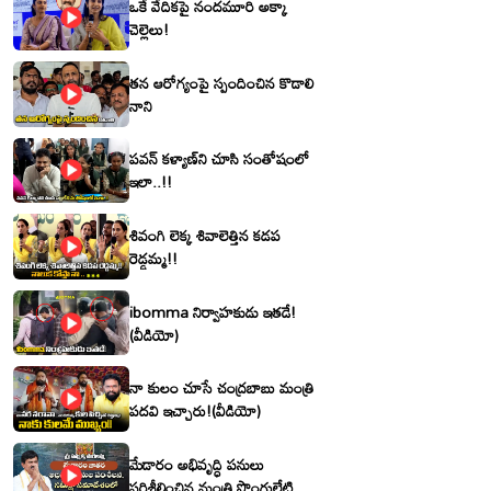
ఒకే వేదికపై నందమూరి అక్కా
చెల్లెలు!
తన ఆరోగ్యంపై స్పందించిన కొడాలి
నాని
పవన్ కళ్యాణ్‌ని చూసి సంతోషంలో
ఇలా..!!
శివంగి లెక్క శివాలెత్తిన కడప
రెడ్డమ్మ!!
ibomma నిర్వాహకుడు ఇతడే!
(వీడియో)
నా కులం చూసే చంద్రబాబు మంత్రి
పదవి ఇచ్చారు!(వీడియో)
మేడారం అభివృద్ధి పనులు
పరిశీలించిన మంత్రి పొంగులేటి