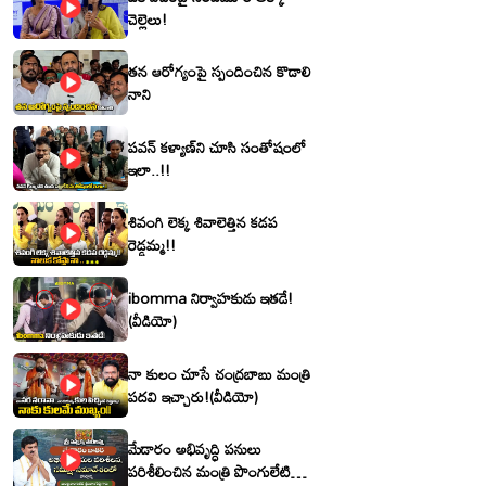
చెల్లెలు!
తన ఆరోగ్యంపై స్పందించిన కొడాలి
నాని
పవన్ కళ్యాణ్‌ని చూసి సంతోషంలో
ఇలా..!!
శివంగి లెక్క శివాలెత్తిన కడప
రెడ్డమ్మ!!
ibomma నిర్వాహకుడు ఇతడే!
(వీడియో)
నా కులం చూసే చంద్రబాబు మంత్రి
పదవి ఇచ్చారు!(వీడియో)
మేడారం అభివృద్ధి పనులు
పరిశీలించిన మంత్రి పొంగులేటి