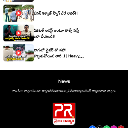
శ్రీనివాసరెడ్డి
పవన్ కళ్యాణ్ స్వాగ్ వేరే లెవెల్!!
డిజిటల్ అరెస్ట్ అంటూ కాల్స్ వస్తే
ఇలా చేయండి!!
వాగులో డ్రైవర్ తో సహా
కొట్టుకుపోయిన లారీ..! | Heavy
Flood Water Inflow In
khammam | Montha
Toofan
News
రాజకీయ వార్తలు
సినిమా వార్తలు
వీడియోలు
చిన్న వీడియోలు
ట్రెండింగ్ వార్తలు
తాజా వార్తలు