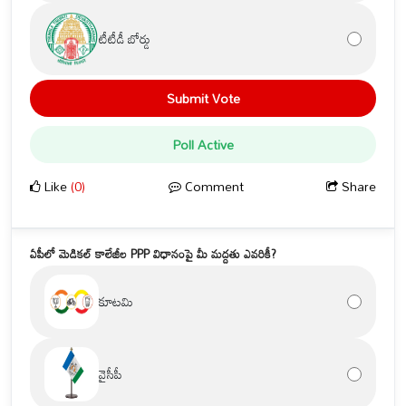
టీటీడీ బోర్డు
Submit Vote
Poll Active
Like
(0)
Comment
Share
ఏపీలో మెడికల్ కాలేజీల PPP విధానంపై మీ మద్దతు ఎవరికీ?
కూటమి
వైసీపీ