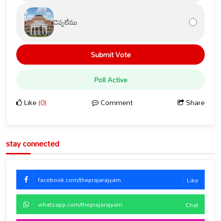
చెప్పలేము
Submit Vote
Poll Active
Like
(0)
Comment
Share
stay connected
facebook.com/theprajarajyam
Like
whatsapp.com/theprajarajyam
Chat