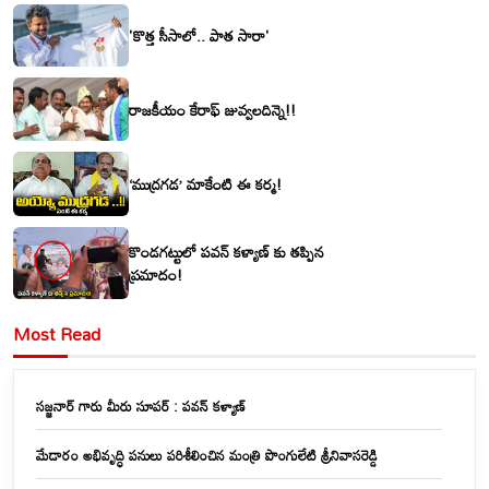
'కొత్త సీసాలో.. పాత సారా'
రాజకీయం కేరాఫ్ జువ్వలదిన్నె!!
‘ముద్రగడ’ మాకేంటి ఈ కర్మ!
కొండగట్టులో పవన్ కళ్యాణ్ కు తప్పిన
ప్రమాదం!
Most Read
సజ్జనార్ గారు మీరు సూపర్ : పవన్ కళ్యాణ్
మేడారం అభివృద్ధి పనులు పరిశీలించిన మంత్రి పొంగులేటి శ్రీనివాసరెడ్డి