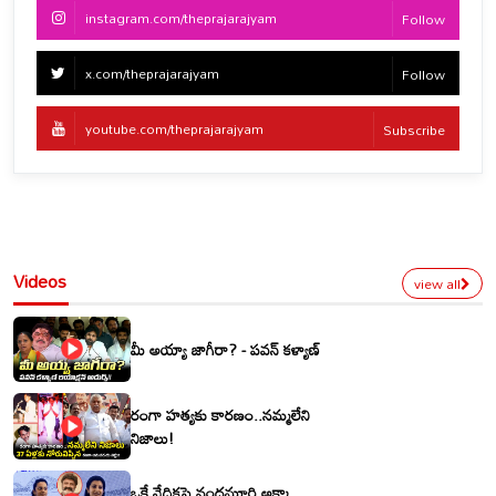
instagram.com/theprajarajyam
Follow
x.com/theprajarajyam
Follow
youtube.com/theprajarajyam
Subscribe
Videos
view all
మీ అయ్యా జాగీరా? - పవన్ కళ్యాణ్
రంగా హత్యకు కారణం..నమ్మలేని
నిజాలు!
ఒకే వేదికపై నందమూరి అక్కా