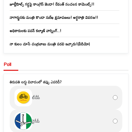
జూబ్లీహిల్స్‌ గడ్డపై కాంగ్రెస్ జెండా! రేవంత్ సంచలన కామెంట్స్!!
నాగార్జునకు మంత్రి కొండా సురేఖ క్షమాపణలు! అర్ధరాత్రి వివరణ!!
అధికారులకు పవన్ కల్యాణ్ వార్నింగ్..!
నా కులం చూసే చంద్రబాబు మంత్రి పదవి ఇచ్చారు!(వీడియో)
Poll
తిరుపతి లడ్డు వివాదంలో తప్పు ఎవరిదీ?
టీడీపీ
వైసీపీ