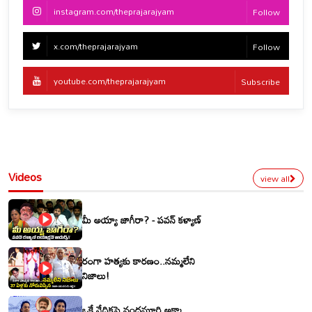
instagram.com/theprajarajyam
Follow
x.com/theprajarajyam
Follow
youtube.com/theprajarajyam
Subscribe
Videos
view all
మీ అయ్యా జాగీరా? - పవన్ కళ్యాణ్
రంగా హత్యకు కారణం..నమ్మలేని
నిజాలు!
ఒకే వేదికపై నందమూరి అక్కా