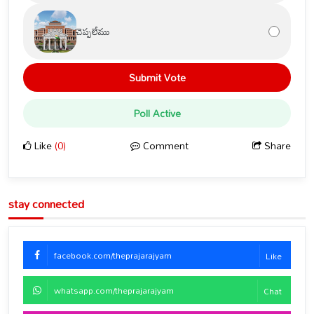
చెప్పలేము
Submit Vote
Poll Active
Like
(0)
Comment
Share
stay connected
facebook.com/theprajarajyam
Like
whatsapp.com/theprajarajyam
Chat