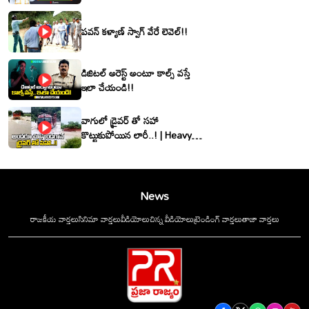
శ్రీనివాసరెడ్డి
పవన్ కళ్యాణ్ స్వాగ్ వేరే లెవెల్!!
డిజిటల్ అరెస్ట్ అంటూ కాల్స్ వస్తే
ఇలా చేయండి!!
వాగులో డ్రైవర్ తో సహా
కొట్టుకుపోయిన లారీ..! | Heavy
Flood Water Inflow In
khammam | Montha
Toofan
News
రాజకీయ వార్తలు
సినిమా వార్తలు
వీడియోలు
చిన్న వీడియోలు
ట్రెండింగ్ వార్తలు
తాజా వార్తలు