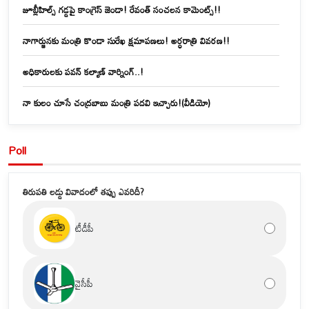
జూబ్లీహిల్స్‌ గడ్డపై కాంగ్రెస్ జెండా! రేవంత్ సంచలన కామెంట్స్!!
నాగార్జునకు మంత్రి కొండా సురేఖ క్షమాపణలు! అర్ధరాత్రి వివరణ!!
అధికారులకు పవన్ కల్యాణ్ వార్నింగ్..!
నా కులం చూసే చంద్రబాబు మంత్రి పదవి ఇచ్చారు!(వీడియో)
Poll
తిరుపతి లడ్డు వివాదంలో తప్పు ఎవరిదీ?
టీడీపీ
వైసీపీ