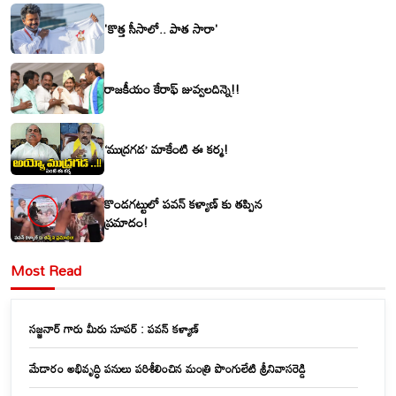
'కొత్త సీసాలో.. పాత సారా'
రాజకీయం కేరాఫ్ జువ్వలదిన్నె!!
‘ముద్రగడ’ మాకేంటి ఈ కర్మ!
కొండగట్టులో పవన్ కళ్యాణ్ కు తప్పిన
ప్రమాదం!
Most Read
సజ్జనార్ గారు మీరు సూపర్ : పవన్ కళ్యాణ్
మేడారం అభివృద్ధి పనులు పరిశీలించిన మంత్రి పొంగులేటి శ్రీనివాసరెడ్డి