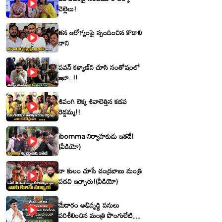
చెల్లెలు!
తన ఆరోగ్యంపై స్పందించిన కొడాలి
నాని
పవన్ కళ్యాణ్‌ని చూసి సంతోషంలో
ఇలా..!!
శివంగి లెక్క శివాలెత్తిన కడప
రెడ్డమ్మ!!
ibomma నిర్వాహకుడు ఇతడే!
(వీడియో)
నా కులం చూసే చంద్రబాబు మంత్రి
పదవి ఇచ్చారు!(వీడియో)
మేడారం అభివృద్ధి పనులు
పరిశీలించిన మంత్రి పొంగులేటి