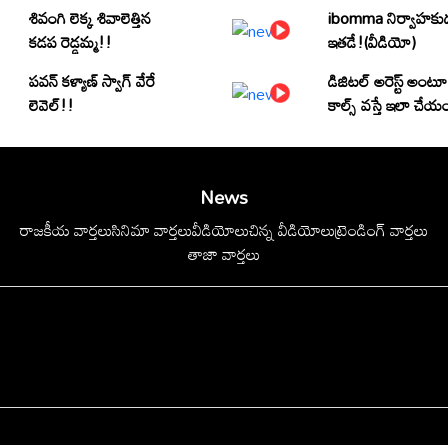
శివంగి లెక్క శివాలెత్తిన
ibomma నిర్వాహకు
కడప రెడ్డమ్మ!!
ఇతడే!(వీడియో)
పవన్ కళ్యాణ్ స్వాగ్ వేరే
డిజిటల్ అరెస్ట్ అంటూ
లెవెల్!!
కాల్స్ వస్తే ఇలా చేయ
News
రాజకీయ వార్తలు
సినిమా వార్తలు
వీడియోలు
చిన్న వీడియోలు
ట్రెండింగ్ వార్తలు
తాజా వార్తలు