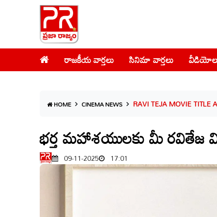
రాజకీయ వార్తలు
సినిమా వార్తలు
వీడియోల
RAVI TEJA MOVIE TITLE 
HOME
CINEMA NEWS
భర్త మహాశయులకు మీ రవితేజ విజ
09-11-2025
17:01