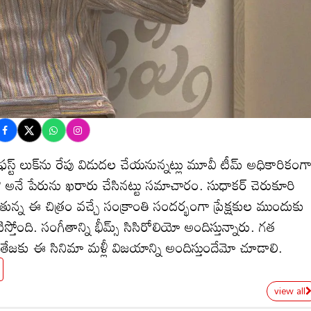
్ట్ లుక్‌ను రేపు విడుదల చేయనున్నట్లు మూవీ టీమ్ అధికారికంగ
్తి’ అనే పేరును ఖరారు చేసినట్టు సమాచారం. సుధాకర్ చెరుకూరి
న్న ఈ చిత్రం వచ్చే సంక్రాంతి సందర్భంగా ప్రేక్షకుల ముందుకు
ోంది. సంగీతాన్ని భీమ్స్ సిసిరోలియో అందిస్తున్నారు. గత
ేజకు ఈ సినిమా మళ్లీ విజయాన్ని అందిస్తుందేమో చూడాలి.
view all