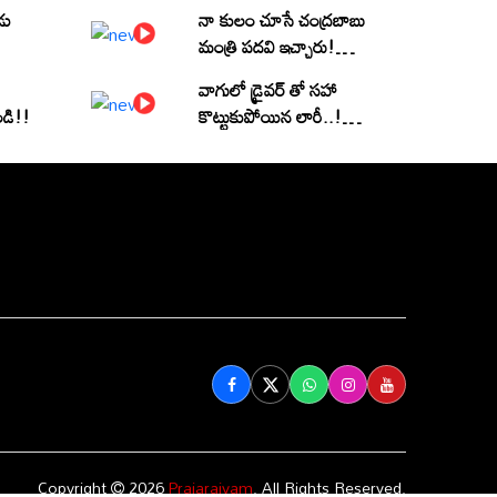
డు
నా కులం చూసే చంద్రబాబు
మంత్రి పదవి ఇచ్చారు!
(వీడియో)
వాగులో డ్రైవర్ తో సహా
ండి!!
కొట్టుకుపోయిన లారీ..! |
Heavy Flood Water
Inflow In khammam |
Montha Toofan
Follow Us
Copyright
2026
Prajarajyam
. All Rights Reserved.