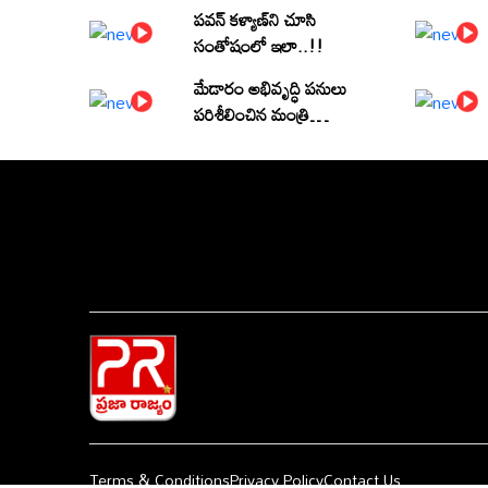
పవన్ కళ్యాణ్‌ని చూసి
సంతోషంలో ఇలా..!!
మేడారం అభివృద్ధి పనులు
పరిశీలించిన మంత్రి
పొంగులేటి శ్రీనివాసరెడ్డి
Terms & Conditions
Privacy Policy
Contact Us