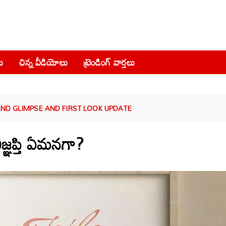
ు
చిన్న వీడియోలు
ట్రెండింగ్ వార్తలు
AND GLIMPSE AND FIRST LOOK UPDATE
్ఞప్తి ఏమనగా?