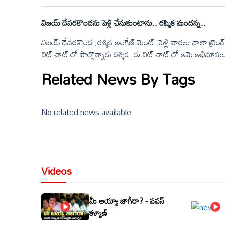
విజయ్ దేవరకొండను పెళ్లి చేసుకుంటాను.. రష్మిక మందన్న..
విజయ్ దేవరకొండ ,రశ్మిక అంగేజ్ మెంట్ ,పెళ్లి వార్తలు చాలా ట్ర
చిట్ చాట్ లో పాల్గొన్నారు రశ్మిక. ఈ చిట్ చాట్ లో ఆమె అభిమ
ఉండాలి అనుకుంటున్నారు అని. దానికి సమాధానంగా రశ్మిక ఏం చెప్
Related News By Tags
ఎలాంటి పరిస్థితుల్లోనైనా సరే ఎలాంటి సిచువేషన్ అయినా సరే తన
తూటాకైనా ఎదురు నిలబడతానన్నారు రశ్మిక.&nbsp;
No related news available.
Videos
మీ అయ్యా జాగీరా? - పవన్
కళ్యాణ్