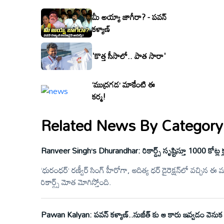
మీ అయ్యా జాగీరా? - పవన్
కళ్యాణ్
'కొత్త సీసాలో.. పాత సారా'
‘ముద్రగడ’ మాకేంటి ఈ
కర్మ!
Related News By Category
Ranveer Singh’s Dhurandhar: రికార్డ్స్ సృష్టిస్తూ 1000 కోట్ల క్
‘ధురంధర్’ రణ్వీర్ సింగ్ హీరోగా, ఆదిత్య ధర్ డైరెక్షన్‌లో వచ్చిన ఈ మూవ
రికార్డ్స్ మోత మోగిస్తోంది.
Pawan Kalyan: పవన్ కళ్యాణ్..సుజీత్ కు ఆ కారు ఇవ్వడం వెను