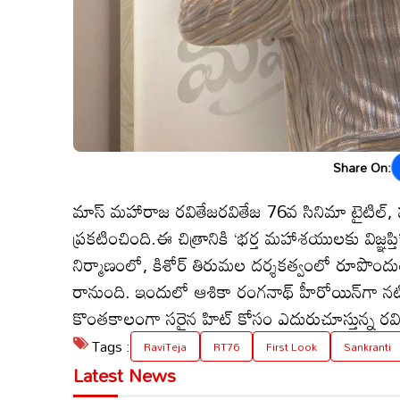
Share On:
మాస్ మహారాజ రవితేజరవితేజ 76వ సినిమా టైటిల్, ఫస
ప్రకటించింది.ఈ చిత్రానికి ‘భర్త మహాశయులకు విజ్ఞప
నిర్మాణంలో, కిశోర్ తిరుమల దర్శకత్వంలో రూపొందుతు
రానుంది. ఇందులో ఆశికా రంగనాథ్ హీరోయిన్‌గా నటిస్త
కొంతకాలంగా సరైన హిట్ కోసం ఎదురుచూస్తున్న రవిత
Tags :
RaviTeja
RT76
First Look
Sankranti
Latest News