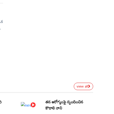
ఒక
లా
ని
view all
రి
తన ఆరోగ్యంపై స్పందించిన
కొడాలి నాని