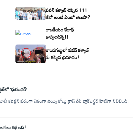
పవన్ కళ్యాణ్ చెప్పిన 111
జీవో అంటే ఏంటో తెలుసా?
రాజకీయం కేరాఫ్
జువ్వలదిన్నె!!
కొండగట్టులో పవన్ కళ్యాణ్
కు తప్పిన ప్రమాదం!
లబ్‌లో ‘ధురంధర్’
ీ కలెక్షన్ పరంగా ఏకంగా వెయ్యి కోట్లు క్రాస్ చేసి బ్లాక్‌బస్టర్ హిట్‌గా నిలిచింది.
క అసలు కథ ఇది!