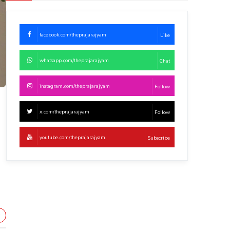
facebook.com/theprajarajyam
Like
whatsapp.com/theprajarajyam
Chat
instagram.com/theprajarajyam
Follow
x.com/theprajarajyam
Follow
ా
youtube.com/theprajarajyam
Subscribe