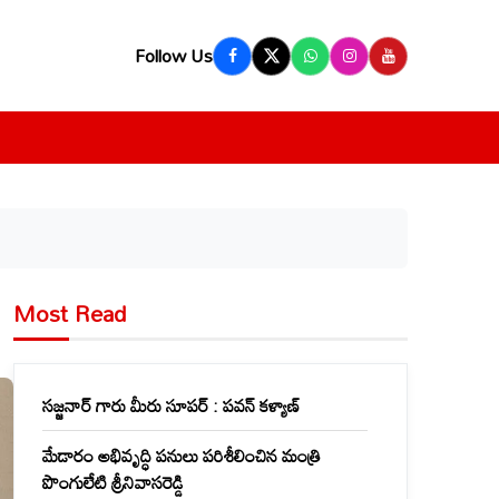
Follow Us
Most Read
సజ్జనార్ గారు మీరు సూపర్ : పవన్ కళ్యాణ్
మేడారం అభివృద్ధి పనులు పరిశీలించిన మంత్రి
పొంగులేటి శ్రీనివాసరెడ్డి