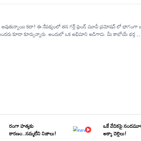
ెండ్ అవుతున్నాయి కదా! ఈ నేపథ్యంలో తన గర్ల్ ఫ్రెండ్ మూవీ ప్రమోషన్ లో భాగంగా 
ానులందరు కూడా కూర్చున్నారు. అందులో ఒక అభిమాని అడిగాడు. మీ కాబోయే భర్త ఎ
పారంటే తన కోసం యుద్ధం చేయగలిగే వ్యక్తి ఉండాలి. తనని లోతుగా అర్థం చేసుకొ
 కోణం నుంచి ఆలోచించి తన పక్కన తనకి అండగా నిలబడాలి. అలాంటి వ్యక్తి కోసం
రంగా హత్యకు
ఒకే వేదికపై నందమూ
కారణం..నమ్మలేని నిజాలు!
అక్కా చెల్లెలు!