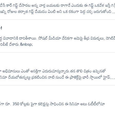
వ చేసే కార్ గిఫ్ట్ చేసారట అన్న వార్త బయటకు రాగానే ఎందుకు ఈ గిఫ్ట్ ఒకవేళ ఇస్తే గిస్
ీ ఇన్ని రోజుల తర్వాత గిఫ్ట్ చేయడం ఏంటి అని ఒక రకంగా పెద్ద చర్చ జరుగుతోంది నె
ీత్ ద్వారా లాంచ్. చూపిస్తున్నారు అందుకే ఈ గిఫ్ట్ అని ఇంకొంతమంది కానీ ఈ
ఫ్ట్ అని అనొచ్చా లేదా అనేది మీరే డిసైడ్ చేయండి.&nbsp;
ో!
ద వివాదానికి దారితీశాయి. సోషల్ మీడియా వేదికగా ఆమెపై తీవ్ర విమర్శలు, నెగిటివ
 రిలీజ్ చేశారు.&nbsp;
మెగా అభిమానులు ఎంతో ఆసక్తిగా ఎదురుచూస్తున్నారు.తన తొలి చిత్రం ఉప్పెనతో
ిమా చేయబోతున్నట్టు ప్రకటించిన నాటి నుంచే ఈ ప్రాజెక్ట్‌పై భారీ స్థాయిలో హైప్
కు వచ్చినా .. వెంటనే అభిమానుల్లో రెట్టింపు ఉత్సాహం నింపుతుంది.ఇప్పటికే
ైప్‌ను మరింతగా పెంచేశాయి. తాజాగా ఈ సినిమా నుండి విడుదలైన “చిక్కిరి చిక్కిరి” 
ి.
వరాల్‌గా రూ. 350 కోట్లకు పైగా కలెక్షన్లు సాధించిన ఈ సినిమా అటు ఓటీటీలోనూ