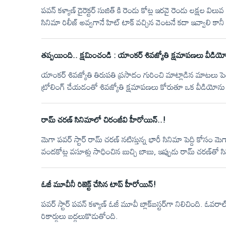
పవన్ కళ్యాణ్ డైరెక్టర్ సుజిత్ కి రెండు కోట్ల ఇరవై రెండు లక్షల విలు
సినిమా రిలీజ్ అవ్వగానే హిట్ టాక్ వచ్చిన వెంటనే కదా ఇవ్వాలి కాన
ఇంట్లో కొంతమంది అయితే పవన్ కళ్యాణ్ కుమారుడు ఆఖరానందని సుజ
గిఫ్ట్ వెనకాల ఒక ఎమోషనల్ స్టోరీ ఉంది ఈ స్టోరీ విన్నాక దాన్ని గి
తప్పయింది.. క్షమించండి : యాంకర్ శివజ్యోతి క్షమాపణలు వీడియ
యాంకర్ శివజ్యోతి తిరుపతి ప్రసాదం గురించి మాట్లాడిన మాటలు పెద్
ట్రోలింగ్ చేయడంతో శివజ్యోతి క్షమాపణలు కోరుతూ ఒక వీడియోను
రామ్ చరణ్ సినిమాలో చిరంజీవి హీరోయిన్..!
మెగా పవర్ స్టార్ రామ్ చరణ్ నటిస్తున్న భారీ సినిమా పెద్ది కోసం 
వందకోట్ల వసూళ్లు సాధించిన బుచ్చి బాబు, ఇప్పుడు రామ్ చరణ్‌తో సిన
క్రియేట్ అయింది. ఈ సినిమాకి సంబంధించిన ఏ చిన్న అప్‌డేట్‌ బయట
విడుదలైన పోస్టర్లు, సాంగ్, వీడియో గ్లింప్స్ ఈ సినిమా పై ఉన్న హ
ఓజీ మూవీనీ రిజెక్ట్ చేసిన టాప్ హీరోయిన్!
సంచలనంగా మారి 60 మిలియన్ కు పైగా వ్యూస్ సొంతం చేసుకుంద
పవర్ స్టార్ పవన్ కళ్యాణ్ ఓజీ మూవీ బ్లాక్‌బస్టర్‌గా నిలిచింది. ఓ
రికార్డులు బద్దలుకొడుతోంది.