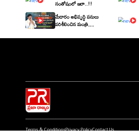
సంతోషంలో ఇలా..!!
మేడారం అభివృద్ధి పనులు
పరిశీలించిన మంత్రి
పొంగులేటి శ్రీనివాసరెడ్డి
Terms & Conditions
Privacy Policy
Contact Us