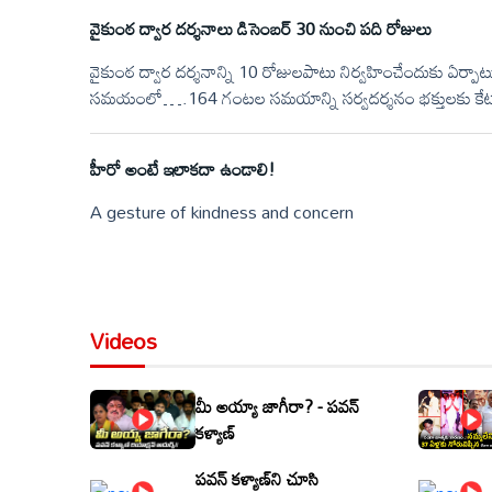
వైకుంఠ ద్వార దర్శనాలు డిసెంబర్‌ 30 నుంచి పది రోజులు
వైకుంఠ ద్వార దర్శనాన్ని 10 రోజులపాటు నిర్వహించేందుకు ఏర్పాటు
సమయంలో….164 గంటల సమయాన్ని సర్వదర్శనం భక్తులకు కేటాయించ
భక్తులకు వైకుంఠ ద్వార దర్శనం కల్పించేందుకు ఏర్పాట్లు చేస్తుంది 
హీరో అంటే ఇలాకదా ఉండాలి!
A gesture of kindness and concern
Videos
మీ అయ్యా జాగీరా? - పవన్
కళ్యాణ్
పవన్ కళ్యాణ్‌ని చూసి