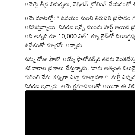
ఆమెపై తీవ్ర విమర్శలు, నెగిటివ్ ట్రోలింగ్ చేయడంత
ఆమె మాటల్లో: “ ఉదయం నుంచి తిరుపతి ప్రసాదం గు
అనిపిస్తున్నాయి. వివరణ ఇచ్చే ముందు హర్ట్ అయిన ప్
అని అన్నది రూ.10,000 ఎల్1 క్యూ లైన్‌లో నిలబడ్డప్పు
ఉద్దేశంతో మాత్రమే అన్నాను.
నన్ను రోజు ఫాలో అయ్యే ఫాలోవర్స్‌కి తనకు వెంకటే
శనివారాల వ్రతాలు చేస్తున్నాను. ‘నాకు అత్యంత విలువ
గురించి నేను తప్పుగా ఎట్లా మాట్లాడతా?’. మళ్లీ ఎప్పు
వివరణ ఇచ్చారు. ఆమె క్షమాపణలతో అయినా ఈ వివి