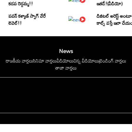
కడప రెడ్డమ్మ!!
ఇతడే!(వీడియో)
పవన్ కళ్యాణ్ స్వాగ్ వేరే
డిజిటల్ అరెస్ట్ అంటూ
లెవెల్!!
కాల్స్ వస్తే ఇలా చేయ
News
రాజకీయ వార్తలు
సినిమా వార్తలు
వీడియోలు
చిన్న వీడియోలు
ట్రెండింగ్ వార్తలు
తాజా వార్తలు