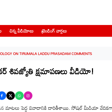
ు
చిన్న వీడియోలు
ట్రెండింగ్ వార్తలు
APOLOGY ON TIRUMALA LADDU PRASADAM COMMENTS
ర్ శివజ్యోతి క్షమాపణలు వీడియో!
డిన మాటలు పెద్ద వివాదానికి దారితీశాయి. సోషల్ మీడియా వేదికగ