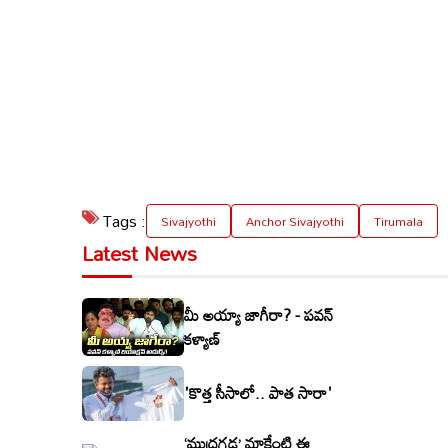
Tags :
Sivajyothi
Anchor Sivajyothi
Tirumala
Latest News
మీ అయ్యా జాగీరా? - పవన్
కళ్యాణ్
'కొత్త సీసాలో.. పాత సారా'
‘ముద్రగడ’ మాకేంటి ఈ