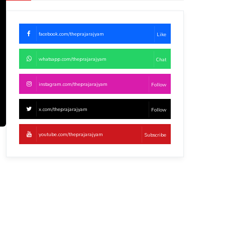
facebook.com/theprajarajyam
Like
whatsapp.com/theprajarajyam
Chat
instagram.com/theprajarajyam
Follow
x.com/theprajarajyam
Follow
youtube.com/theprajarajyam
Subscribe