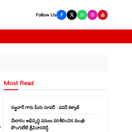
Follow Us
Most Read
సజ్జనార్ గారు మీరు సూపర్ : పవన్ కళ్యాణ్
మేడారం అభివృద్ధి పనులు పరిశీలించిన మంత్రి
ా
పొంగులేటి శ్రీనివాసరెడ్డి