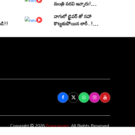
మంత్రి పదవి ఇచ్చారు!
(వీడియో)
వాగులో డ్రైవర్ తో సహా
ండి!!
కొట్టుకుపోయిన లారీ..! |
Heavy Flood Water
Inflow In khammam |
Montha Toofan
Follow Us
Copyright
2026
Prajarajyam
. All Rights Reserved.