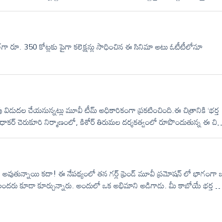
కు వచ్చినా .. వెంటనే అభిమానుల్లో రెట్టింపు ఉత్సాహం నింపుతుంది.ఇప్పటికే
ైప్‌ను మరింతగా పెంచేశాయి. తాజాగా ఈ సినిమా నుండి విడుదలైన “చిక్కిరి చిక్కిరి” 
ి.
వరాల్‌గా రూ. 350 కోట్లకు పైగా కలెక్షన్లు సాధించిన ఈ సినిమా అటు ఓటీటీలోనూ
ు విడుదల చేయనున్నట్లు మూవీ టీమ్ అధికారికంగా ప్రకటించింది.ఈ చిత్రానికి ‘భర్త
ధాకర్ చెరుకూరి నిర్మాణంలో, కిశోర్ తిరుమల దర్శకత్వంలో రూపొందుతున్న ఈ చిత్
ఆశికా రంగనాథ్ హీరోయిన్‌గా నటిస్తోంది. సంగీతాన్ని భీమ్స్ సిసిరోలియో
న రవితేజకు ఈ సినిమా మళ్లీ విజయాన్ని అందిస్తుందేమో చూడాలి.
ెండ్ అవుతున్నాయి కదా! ఈ నేపథ్యంలో తన గర్ల్ ఫ్రెండ్ మూవీ ప్రమోషన్ లో భాగంగా 
ానులందరు కూడా కూర్చున్నారు. అందులో ఒక అభిమాని అడిగాడు. మీ కాబోయే భర్త ఎ
పారంటే తన కోసం యుద్ధం చేయగలిగే వ్యక్తి ఉండాలి. తనని లోతుగా అర్థం చేసుకొ
 కోణం నుంచి ఆలోచించి తన పక్కన తనకి అండగా నిలబడాలి. అలాంటి వ్యక్తి కోసం