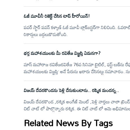
క్రియేట్ అయింది. ఈ సినిమాకి సంబంధించిన ఏ చిన్న అప్‌డేట్‌ బయట
విడుదలైన పోస్టర్లు, సాంగ్, వీడియో గ్లింప్స్ ఈ సినిమా పై ఉన్న హ
ఓజీ మూవీనీ రిజెక్ట్ చేసిన టాప్ హీరోయిన్!
సంచలనంగా మారి 60 మిలియన్ కు పైగా వ్యూస్ సొంతం చేసుకుంద
పవర్ స్టార్ పవన్ కళ్యాణ్ ఓజీ మూవీ బ్లాక్‌బస్టర్‌గా నిలిచింది. ఓ
రికార్డులు బద్దలుకొడుతోంది.
భర్త మహాశయులకు మీ రవితేజ విజ్ఞప్తి ఏమనగా?
మాస్ మహారాజ రవితేజరవితేజ 76వ సినిమా టైటిల్, ఫస్ట్ లుక్‌ను రేప
మహాశయులకు విజ్ఞప్తి’ అనే పేరును ఖరారు చేసినట్టు సమాచారం. సు
వచ్చే సంక్రాంతి సందర్భంగా ప్రేక్షకుల ముందుకు రానుంది. ఇందులో 
అందిస్తున్నారు. గత కొంతకాలంగా సరైన హిట్ కోసం ఎదురుచూస్తున్
విజయ్ దేవరకొండను పెళ్లి చేసుకుంటాను.. రష్మిక మందన్న..
విజయ్ దేవరకొండ ,రశ్మిక అంగేజ్ మెంట్ ,పెళ్లి వార్తలు చాలా ట్ర
చిట్ చాట్ లో పాల్గొన్నారు రశ్మిక. ఈ చిట్ చాట్ లో ఆమె అభిమ
ఉండాలి అనుకుంటున్నారు అని. దానికి సమాధానంగా రశ్మిక ఏం చెప్
Related News By Tags
ఎలాంటి పరిస్థితుల్లోనైనా సరే ఎలాంటి సిచువేషన్ అయినా సరే తన
తూటాకైనా ఎదురు నిలబడతానన్నారు రశ్మిక.&nbsp;