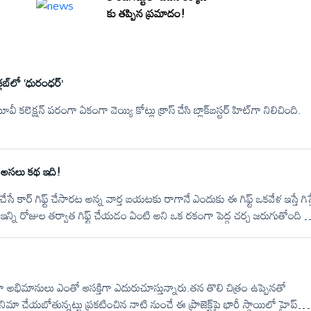
కు తప్పిన ప్రమాదం!
లబ్‌లో ‘ధురంధర్’
ీ కలెక్షన్ పరంగా ఏకంగా వెయ్యి కోట్లు క్రాస్ చేసి బ్లాక్‌బస్టర్ హిట్‌గా నిలిచింది.
క అసలు కథ ఇది!
వ చేసే కార్ గిఫ్ట్ చేసారట అన్న వార్త బయటకు రాగానే ఎందుకు ఈ గిఫ్ట్ ఒకవేళ ఇస్తే గిస్
ీ ఇన్ని రోజుల తర్వాత గిఫ్ట్ చేయడం ఏంటి అని ఒక రకంగా పెద్ద చర్చ జరుగుతోంది నె
ీత్ ద్వారా లాంచ్. చూపిస్తున్నారు అందుకే ఈ గిఫ్ట్ అని ఇంకొంతమంది కానీ ఈ
ఫ్ట్ అని అనొచ్చా లేదా అనేది మీరే డిసైడ్ చేయండి.&nbsp;
మెగా అభిమానులు ఎంతో ఆసక్తిగా ఎదురుచూస్తున్నారు.తన తొలి చిత్రం ఉప్పెనతో
ిమా చేయబోతున్నట్టు ప్రకటించిన నాటి నుంచే ఈ ప్రాజెక్ట్‌పై భారీ స్థాయిలో హైప్