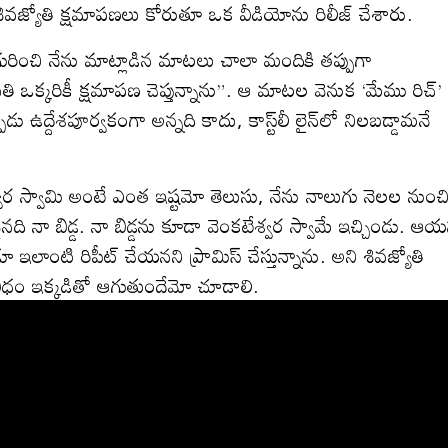
ో శివజ్యోతి క్షమాపణలు కోరుతూ ఒక వీడియోను రిలీజ్ చేశారు.
రించి నేను మాట్లాడిన మాటలు చాలా మందికి తప్పుగా
రతి ఒక్కరికీ క్షమాపణ చెప్తున్నాను”. ఆ మాటల వెనుక ‘మేము రిచ్’
డు ఉద్దేశపూర్వకంగా అన్నది కాదు, కాస్ట్‌లీ లైన్‌లో నిలబడ్డామనే
శ్వర స్వామి అంటే ఎంత ఇష్టమో తెలుసు, నేను నాలుగు నెలల నుంచ
ైనది నా బిడ్డ. నా బిడ్డను కూడా వెంకటేశ్వర స్వామే ఇచ్చిండు. ఆ
డూ ఇలాంటి రిపీట్ చేయనని ప్రామిస్ చేస్తున్నాను. అని శివజ్యోతి
ధం ఇక్కడితో ఆగుతుందేమో చూడాలి.