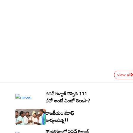
view all
పవన్ కళ్యాణ్ చెప్పిన 111
జీవో అంటే ఏంటో తెలుసా?
రాజకీయం కేరాఫ్
జువ్వలదిన్నె!!
కొండగట్టులో పవన్ కళ్యాణ్