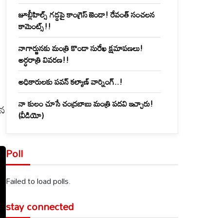
జూబ్లీహిల్స్‌ గడ్డపై కాంగ్రెస్ జెండా! రేవంత్ సంచలన
కామెంట్స్!!
నాగార్జునకు మంత్రి కొండా సురేఖ క్షమాపణలు!
అర్ధరాత్రి వివరణ!!
అధికారులకు పవన్ కల్యాణ్ వార్నింగ్..!
ి
నా కులం చూసే చంద్రబాబు మంత్రి పదవి ఇచ్చారు!
యన
(వీడియో)
Poll
Failed to load polls.
stay connected