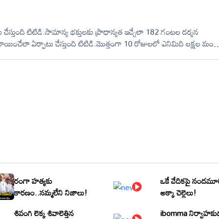
 చేస్తుంది టిటిడి.సామాన్య భక్తులకు ప్రాధాన్యత ఇచ్చేలా 182 గంటల దర్శన
ేలా ఏర్పాటు చేస్తుంది టిటిడి.మొత్తంగా 10 రోజులలో ఎనిమిది లక్షల మంది
టిటిడి.&nbsp;
రంగా హత్యకు
ఒకే వేదికపై నందమూ
కారణం..నమ్మలేని నిజాలు!
అక్కా చెల్లెలు!
శివంగి లెక్క శివాలెత్తిన
ibomma నిర్వాహకు