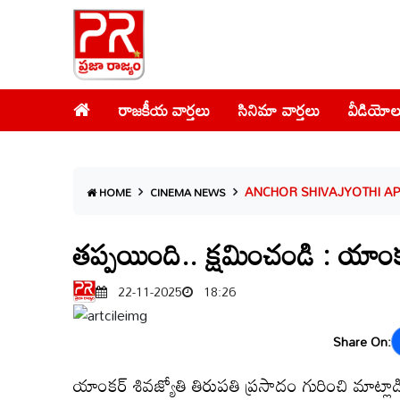
రాజకీయ వార్తలు
సినిమా వార్తలు
వీడియోల
ANCHOR SHIVAJYOTHI 
HOME
CINEMA NEWS
తప్పయింది.. క్షమించండి : యాంక
22-11-2025
18:26
Share On:
యాంకర్ శివజ్యోతి తిరుపతి ప్రసాదం గురించి మాట్లా