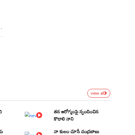
view all
రి
తన ఆరోగ్యంపై స్పందించిన
కొడాలి నాని
డు
నా కులం చూసే చంద్రబాబు