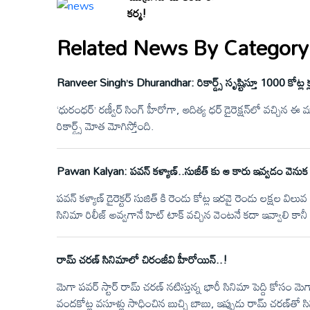
కర్మ!
Related News By Category
Ranveer Singh’s Dhurandhar: రికార్డ్స్ సృష్టిస్తూ 1000 కోట్ల క్
‘ధురంధర్’ రణ్వీర్ సింగ్ హీరోగా, ఆదిత్య ధర్ డైరెక్షన్‌లో వచ్చిన ఈ మూవ
రికార్డ్స్ మోత మోగిస్తోంది.
Pawan Kalyan: పవన్ కళ్యాణ్..సుజీత్ కు ఆ కారు ఇవ్వడం వెను
పవన్ కళ్యాణ్ డైరెక్టర్ సుజిత్ కి రెండు కోట్ల ఇరవై రెండు లక్షల విలు
సినిమా రిలీజ్ అవ్వగానే హిట్ టాక్ వచ్చిన వెంటనే కదా ఇవ్వాలి కాన
ఇంట్లో కొంతమంది అయితే పవన్ కళ్యాణ్ కుమారుడు ఆఖరానందని సుజ
గిఫ్ట్ వెనకాల ఒక ఎమోషనల్ స్టోరీ ఉంది ఈ స్టోరీ విన్నాక దాన్ని గి
రామ్ చరణ్ సినిమాలో చిరంజీవి హీరోయిన్..!
మెగా పవర్ స్టార్ రామ్ చరణ్ నటిస్తున్న భారీ సినిమా పెద్ది కోసం 
వందకోట్ల వసూళ్లు సాధించిన బుచ్చి బాబు, ఇప్పుడు రామ్ చరణ్‌తో సిన