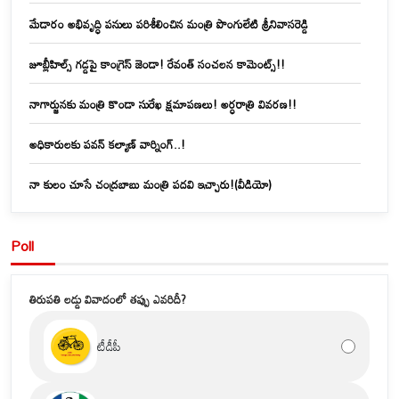
మేడారం అభివృద్ధి పనులు పరిశీలించిన మంత్రి పొంగులేటి శ్రీనివాసరెడ్డి
జూబ్లీహిల్స్‌ గడ్డపై కాంగ్రెస్ జెండా! రేవంత్ సంచలన కామెంట్స్!!
నాగార్జునకు మంత్రి కొండా సురేఖ క్షమాపణలు! అర్ధరాత్రి వివరణ!!
అధికారులకు పవన్ కల్యాణ్ వార్నింగ్..!
నా కులం చూసే చంద్రబాబు మంత్రి పదవి ఇచ్చారు!(వీడియో)
Poll
తిరుపతి లడ్డు వివాదంలో తప్పు ఎవరిదీ?
టీడీపీ