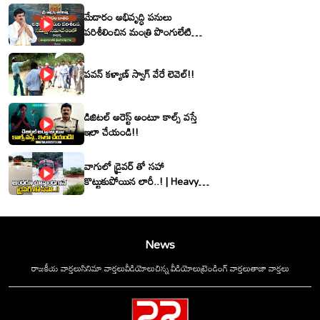
మేడారం అభివృద్ధి పనులు
పరిశీలించిన మంత్రి పొంగులేటి
శ్రీనివాసరెడ్డి
పవన్ కళ్యాణ్ స్వాగ్ వేరే లెవెల్!!
డిజిటల్ అరెస్ట్ అంటూ కాల్స్ వస్తే
ఇలా చేయండి!!
వాగులో డ్రైవర్ తో సహా
కొట్టుకుపోయిన లారీ..! | Heavy
Flood Water Inflow In
khammam | Montha
Toofan
News
రాజకీయ వార్తలు
సినిమా వార్తలు
వీడియోలు
చిన్న వీడియోలు
ట్రెండింగ్ వార్తలు
తాజా వార్తలు