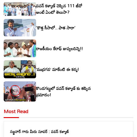
పవన్ కళ్యాణ్ చెప్పిన 111 జీవో
అంటే ఏంటో తెలుసా?
'కొత్త సీసాలో.. పాత సారా'
రాజకీయం కేరాఫ్ జువ్వలదిన్నె!!
‘ముద్రగడ’ మాకేంటి ఈ కర్మ!
కొండగట్టులో పవన్ కళ్యాణ్ కు తప్పిన
ప్రమాదం!
Most Read
సజ్జనార్ గారు మీరు సూపర్ : పవన్ కళ్యాణ్