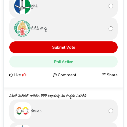
వైసీపీ
టీటీడీ బోర్డు
Submit Vote
Poll Active
Like
(0)
Comment
Share
ఏపీలో మెడికల్ కాలేజీల PPP విధానంపై మీ మద్దతు ఎవరికీ?
కూటమి