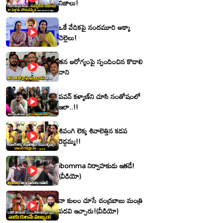
నిజాలు!
ఒకే వేదికపై నందమూరి అక్కా
చెల్లెలు!
తన ఆరోగ్యంపై స్పందించిన కొడాలి
నాని
పవన్ కళ్యాణ్‌ని చూసి సంతోషంలో
ఇలా..!!
శివంగి లెక్క శివాలెత్తిన కడప
రెడ్డమ్మ!!
ibomma నిర్వాహకుడు ఇతడే!
(వీడియో)
నా కులం చూసే చంద్రబాబు మంత్రి
పదవి ఇచ్చారు!(వీడియో)