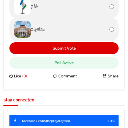
వైసీపీ
చెప్పలేము
Submit Vote
Poll Active
Like
(0)
Comment
Share
stay connected
facebook.com/theprajarajyam
Like