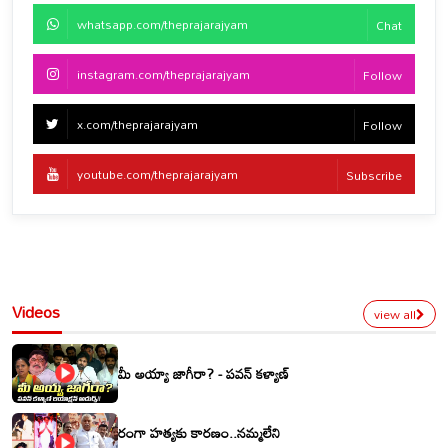
whatsapp.com/theprajarajyam
Chat
instagram.com/theprajarajyam
Follow
x.com/theprajarajyam
Follow
youtube.com/theprajarajyam
Subscribe
Videos
view all
మీ అయ్యా జాగీరా? - పవన్ కళ్యాణ్
రంగా హత్యకు కారణం..నమ్మలేని