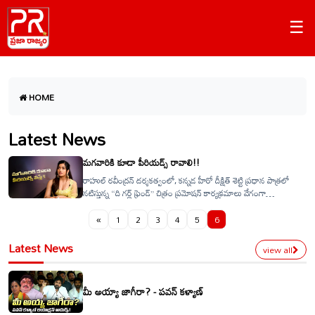
☰
HOME
Latest News
మగవారికి కూడా పీరియడ్స్ రావాలి!!
రాహుల్ రవీంద్రన్ దర్శకత్వంలో, కన్నడ హీరో దీక్షిత్ శెట్టి ప్రధాన పాత్రలో
నటిస్తున్న “ది గర్ల్ ఫ్రెండ్” చిత్రం ప్రమోషన్ కార్యక్రమాలు వేగంగా
జరుగుతున్నాయి. ఈ నేపథ్యంలో నేషనల్ క్రష్ రష్మిక మందన్న ఇటీవల
జగపతిబాబు హోస్ట్‌గా వ్యవహరిస్తున్న “జయమ్ము నిశ్చయమ్మురా” షోలో
«
1
2
3
4
5
6
పాల్గొన్నారు.
Latest News
view all
మీ అయ్యా జాగీరా? - పవన్ కళ్యాణ్