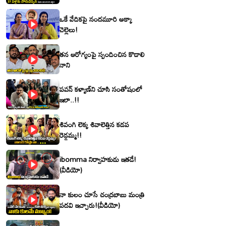
ఒకే వేదికపై నందమూరి అక్కా
చెల్లెలు!
తన ఆరోగ్యంపై స్పందించిన కొడాలి
నాని
పవన్ కళ్యాణ్‌ని చూసి సంతోషంలో
ఇలా..!!
శివంగి లెక్క శివాలెత్తిన కడప
రెడ్డమ్మ!!
ibomma నిర్వాహకుడు ఇతడే!
(వీడియో)
నా కులం చూసే చంద్రబాబు మంత్రి
పదవి ఇచ్చారు!(వీడియో)