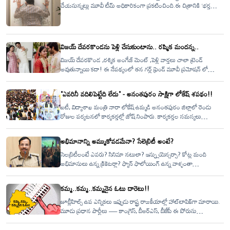
చేయనున్నట్లు మూవీ టీమ్ అధికారికంగా ప్రకటించింది.ఈ చిత్రానికి ‘భర్త
మహాశయులకు విజ్ఞప్తి’ అనే పేరును ఖరారు చేసినట్టు సమాచారం. సుధాకర్
చెరుకూరి నిర్మాణంలో, కిశోర్ తిరుమల దర్శకత్వంలో రూపొందుతున్న ఈ
చిత్రం వచ్చే సంక్రాంతి సందర్భంగా ప్రేక్షకుల ముందుకు రానుంది. ఇందులో
ఆశికా రంగనాథ్ హీరోయిన్‌గా నటిస్తోంది. సంగీతాన్ని భీమ్స్ సిసిరోలియో
విజయ్ దేవరకొండను పెళ్లి చేసుకుంటాను.. రష్మిక మందన్న..
అందిస్తున్నారు. గత కొంతకాలంగా సరైన హిట్ కోసం ఎదురుచూస్తున్న
విజయ్ దేవరకొండ ,రశ్మిక అంగేజ్ మెంట్ ,పెళ్లి వార్తలు చాలా ట్రెండ్
రవితేజకు ఈ సినిమా మళ్లీ విజయాన్ని అందిస్తుందేమో చూడాలి.
అవుతున్నాయి కదా! ఈ నేపథ్యంలో తన గర్ల్ ఫ్రెండ్ మూవీ ప్రమోషన్ లో
భాగంగా ఒక చిట్ చాట్ లో పాల్గొన్నారు రశ్మిక. ఈ చిట్ చాట్ లో ఆమె
అభిమానులందరు కూడా కూర్చున్నారు. అందులో ఒక అభిమాని అడిగాడు. మీ
"ఎవరినీ వదిలిపెట్టేది లేదు" - అనంతపురం సాక్షిగా లోకేష్ శపథం!!
కాబోయే భర్త ఎలా ఉండాలి అనుకుంటున్నారు అని. దానికి సమాధానంగా
రశ్మిక ఏం చెప్పారంటే తన కోసం యుద్ధం చేయగలిగే వ్యక్తి ఉండాలి. తనని
ఐటీ, విద్యాశాఖ మంత్రి నారా లోకేష్ ఉమ్మడి అనంతపురం జిల్లాలో రెండు
లోతుగా అర్థం చేసుకొని ఎలాంటి పరిస్థితుల్లోనైనా సరే ఎలాంటి సిచువేషన్
రోజుల పర్యటనలో కార్యకర్తల్లో జోష్ నింపారు. కార్యకర్తల సమస్యలు
అయినా సరే తన కోణం నుంచి ఆలోచించి తన పక్కన తనకి అండగా
తెలుసుకుంటూ, వారిని నేరుగా కలుసుకుంటూ ఆయన ముందుకు సాగారు.
నిలబడాలి. అలాంటి వ్యక్తి కోసం తూటాకైనా ఎదురు నిలబడతానన్నారు రశ్మిక.
అలాగే ప్రభుత్వం తరఫున భక్త కనకదాసు జయంతి కార్యక్రమంలో పాల్గొని
అభిమానాన్ని అమ్ముకోవడమేనా? సేలెబ్రిటీ అంటే?
కురుబలతో దగ్గరయ్యే ప్రయత్నం చేశారు.
సెలబ్రిటీలంటే ఎవరు? సినిమా నటులా? ఇన్ఫ్లుయెన్సర్సా? కోట్ల మంది
అభిమానులు ఉన్న క్రికెటర్లా? ఫ్యాన్ ఫాలోయింగ్ ఉన్న వాళ్ళంతా
సెలబ్రిటీలైపొతారా? లేదంటే బాధ్యతగా మసలుకుంటూ పది మందికి ఆదర్శంగా
ఉండే వాళ్ళు సెలబ్రిటీలనిపించుకుంటారా? హైదరాబాద్ సిపి పోస్తోనే
కమ్మ..కమ్మ..కమ్మనైన ఓటు దారెటు!!
సెలబ్రిటీలంటే ఎవరనే చర్చ మొదలైంది. ఇంతకీ అసలు సిసలు సెలబ్రిటీలు
ఎవరు?
జూబ్లీహిల్స్‌ ఉప ఎన్నికలు ఇప్పుడు రాష్ట్ర రాజకీయాల్లో హాట్‌టాపిక్‌గా మారాయి.
మూడు ప్రధాన పార్టీలు — కాంగ్రెస్‌, బీఆర్‌ఎస్‌, బీజేపీ ఈ పోరును
ప్రతిష్ఠాత్మకంగా తీసుకున్నాయి.