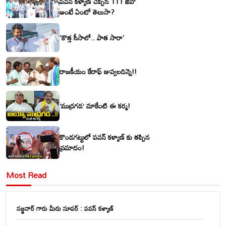
పవన్ కళ్యాణ్ చెప్పిన 111 జీవో
అంటే ఏంటో తెలుసా?
'కొత్త సీసాలో.. పాత సారా'
రాజకీయం కేరాఫ్ జువ్వలదిన్నె!!
‘ముద్రగడ’ మాకేంటి ఈ కర్మ!
కొండగట్టులో పవన్ కళ్యాణ్ కు తప్పిన
ప్రమాదం!
Most Read
సజ్జనార్ గారు మీరు సూపర్ : పవన్ కళ్యాణ్